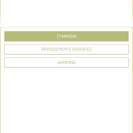
04 24 Winetrails
02 24 WineTrails
2/5/2024
24/2/2024
ΣΥΜΦΩΝΩ
ΠΕΡΙΣΣΟΤΕΡΕΣ ΕΠΙΛΟΓΕΣ
ΔΙΑΦΩΝΩ
ΠΕΡΙΣΣΟΤΕΡΑ
Προγράμματα
Σημαντικές αλλαγές στον τρόπο εφαρμογής του πριμ
άνθρακα ενόψει προκήρυξης