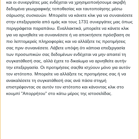
και οι συνεργάτες μας ενδέχεται να χρησιμοποιήσουμε ακριβή
Επιλέξτε κατηγορία
δεδομένα γεωγραφικής τοποθεσίας και ταυτοποίησης μέσω
σάρωσης συσκευών. Μπορείτε να κάνετε κλικ για να συναινέσετε
Wine Trails
στην επεξεργασία από εμάς και τους 1731 συνεργάτες μας όπως
περιγράφεται παραπάνω. Εναλλακτικά, μπορείτε να κάνετε κλικ
για να αρνηθείτε να συναινέσετε ή να αποκτήσετε πρόσβαση σε
πιο λεπτομερείς πληροφορίες και να αλλάξετε τις προτιμήσεις
σας πριν συναινέσετε.
Λάβετε υπόψη ότι κάποια επεξεργασία
των προσωπικών σας δεδομένων ενδέχεται να μην απαιτεί τη
συγκατάθεσή σας, αλλά έχετε το δικαίωμα να αρνηθείτε αυτήν
την επεξεργασία. Οι προτιμήσεις σαςθα ισχύουν μόνο για αυτόν
τον ιστότοπο. Μπορείτε να αλλάξετε τις προτιμήσεις σας ή να
ανακαλέσετε τη συγκατάθεσή σας ανά πάσα στιγμή
επιστρέφοντας σε αυτόν τον ιστότοπο και κάνοντας κλικ στο
04_26_WINE_TRAILS
02_26_WINE_TRAILS
κουμπί "Απορρήτου" στο κάτω μέρος της ιστοσελίδας.
14/4/2026
2/3/2026