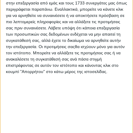
στην επεξεργασία από εμάς και τους 1733 συνεργάτες μας όπως
- ΚΑΠ, βοσκοτόπια, στρεβλώσεις με ανισομερή κατανομή
περιγράφεται παραπάνω. Εναλλακτικά, μπορείτε να κάνετε κλικ
των ενισχύσεων
- και επιπτώσεις σκανδάλου ΟΠΕΚΕΠΕ στην κτηνοτροφία.
για να αρνηθείτε να συναινέσετε ή να αποκτήσετε πρόσβαση σε
πιο λεπτομερείς πληροφορίες και να αλλάξετε τις προτιμήσεις
σας πριν συναινέσετε.
Λάβετε υπόψη ότι κάποια επεξεργασία
των προσωπικών σας δεδομένων ενδέχεται να μην απαιτεί τη
συγκατάθεσή σας, αλλά έχετε το δικαίωμα να αρνηθείτε αυτήν
Σχόλια
Προσθήκη σχολίου
(0)
την επεξεργασία. Οι προτιμήσεις σαςθα ισχύουν μόνο για αυτόν
τον ιστότοπο. Μπορείτε να αλλάξετε τις προτιμήσεις σας ή να
ανακαλέσετε τη συγκατάθεσή σας ανά πάσα στιγμή
επιστρέφοντας σε αυτόν τον ιστότοπο και κάνοντας κλικ στο
ΤΟ ΔΙΚΟ ΣΑΣ ΣΧΟΛΙΟ
κουμπί "Απορρήτου" στο κάτω μέρος της ιστοσελίδας.
Όνομα*
Email*
Σχόλιο*