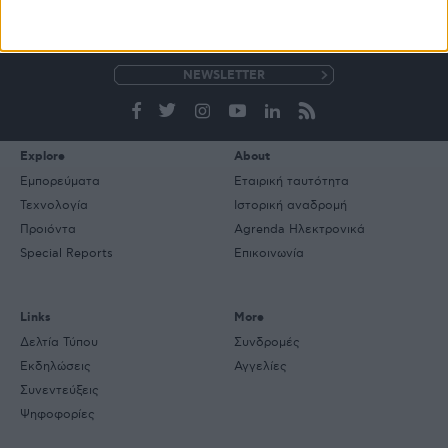
ΒΙΒΛΙΟΘΗΚΗ
e-
mail
Explore
About
Εμπορεύματα
Εταιρική ταυτότητα
Τεχνολογία
Ιστορική αναδρομή
Προιόντα
Agrenda Ηλεκτρονικά
Special Reports
Επικοινωνία
Links
More
Δελτία Τύπου
Συνδρομές
Εκδηλώσεις
Αγγελίες
Συνεντεύξεις
Ψηφοφορίες