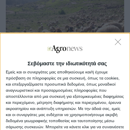
Σεβόμαστε την ιδιωτικότητά σας
Εμείς και οι συνεργάτες μας αποθηκεύουμε και/ή έχουμε
πρόσβαση σε πληροφορίες σε μια συσκευή, όπως τα cookies,
Agronews
και επεξεργαζόμαστε προσωπικά δεδομένα, όπως μοναδικοί
14/07/2025, 11:19 πμ
αναγνωριστικοί και προσαρμοσμένες πληροφορίες που
αποστέλλονται από μια συσκευή για εξατομικευμένες διαφημίσεις
5
0
και περιεχόμενο, μέτρηση διαφήμισης και περιεχομένου, έρευνα
ακροατηρίου και ανάπτυξη υπηρεσιών.
Με την άδειά σας, εμείς
Κύρια θέματα που θ’ απασχολήσουν τη σύσκεψη,
και οι συνεργάτες μας ενδέχεται να χρησιμοποιήσουμε ακριβή
σύμφωνα με την σχετική ανακοίνωση των κτηνοτρόφων
δεδομένα γεωγραφικής τοποθεσίας και ταυτοποίησης μέσω
της ΑΜ-Θ είναι
σάρωσης συσκευών. Μπορείτε να κάνετε κλικ για να συναινέσετε
- Ευλογιά των αιγοπροβάτω