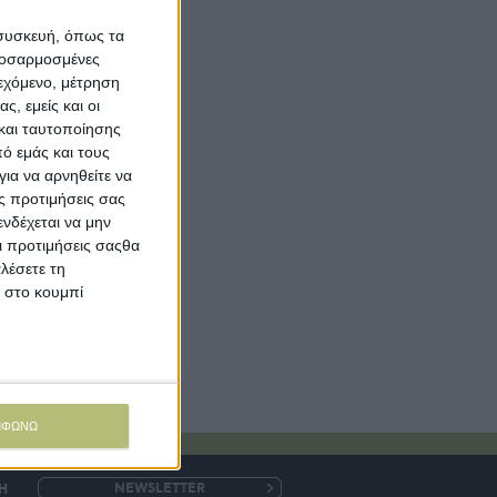
 συσκευή, όπως τα
προσαρμοσμένες
ιεχόμενο, μέτρηση
ς, εμείς και οι
και ταυτοποίησης
ό εμάς και τους
ια να αρνηθείτε να
ς προτιμήσεις σας
νδέχεται να μην
Οι προτιμήσεις σαςθα
λέσετε τη
κ στο κουμπί
ΜΦΩΝΩ
Η