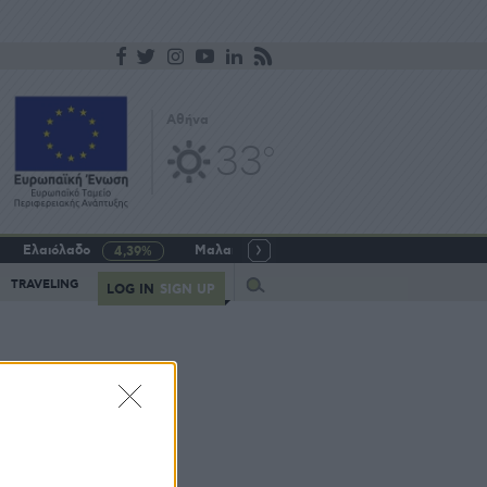
Αθήνα
33
o
Ελαιόλαδο
Μαλακό σιτάρι
Γάλα αγελαδινό
4,39%
-5,64%
Query
TRAVELING
LOG IN
SIGN UP