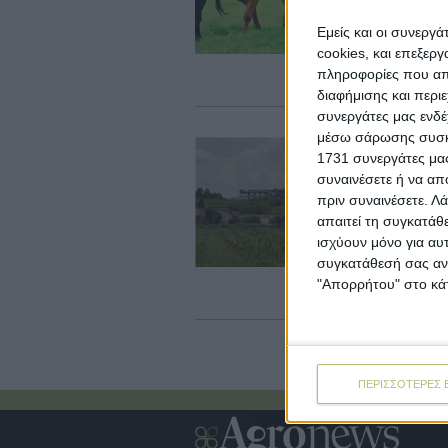
Μι
βι
Εμείς και οι συνεργ
κα
cookies, και επεξε
πρ
πληροφορίες που απο
όπ
διαφήμισης και περι
συνεργάτες μας ενδέ
μέσω σάρωσης συσκευ
Bu
1731 συνεργάτες μας
Β
συναινέσετε ή να απ
π
πριν συναινέσετε.
Λά
απαιτεί τη συγκατάθ
Στ
κα
ισχύουν μόνο για αυ
κλ
συγκατάθεσή σας ανά
πο
"Απορρήτου" στο κάτ
μπ
ΠΕΡΙΣΣΟΤΕΡΕΣ 