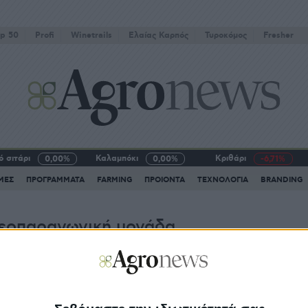
p 50
Profi
Winetrails
Eλαίας Καρπός
Τυροκόμος
Fresher
 σιτάρι
Καλαμπόκι
Κριθάρι
0,00%
0,00%
-6,71%
ΜΕΣ
ΠΡΟΓΡΑΜΜΑΤΑ
FARMING
ΠΡΟΙΟΝΤΑ
ΤΕΧΝΟΛΟΓΙΑ
BRANDING
εοπαραγωγική μονάδα
ϊκό Κεφάλαιο
28.11.23 - 15:12
Κομμένη στα δύο» η παγκόσμια βιομηχανία
όειου κρέατος λέει η Rabobank