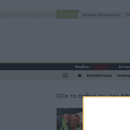
Έντυπα
Agrenda Ηλεκτρονικά
To
Βαμβάκι
Σκληρό
-2,37%
ΕΜΠΟΡΕΥΜΑΤΑ
ΠΛΗΡΩ
κρ
Όλα τα άρθρα του tag
Ζω
«
β