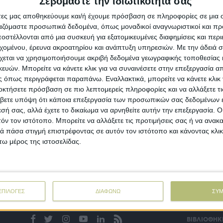
Σεβόμαστε την ιδιωτικότητά σας
α «ιστορία δύο μερών» εξακολουθεί να είναι η παγκόσμια
ομηχανία βοείου κρέατος, με τη συνεχιζόμενη ισχυρή
άτες μας αποθηκεύουμε και/ή έχουμε πρόσβαση σε πληροφορίες σε μια
ταναλωτική ζήτηση να συνοδεύεται από μειωμένες
ργαζόμαστε προσωπικά δεδομένα, όπως μοναδικοί αναγνωριστικοί και 
ομήθειες βοοειδών και βοείου κρέατος, και το αντίστροφο,
στέλλονται από μια συσκευή για εξατομικευμένες διαφημίσεις και περ
ως διαπιστώνει η Rabobank.
εχομένου, έρευνα ακροατηρίου και ανάπτυξη υπηρεσιών.
Με την άδειά σα
χεται να χρησιμοποιήσουμε ακριβή δεδομένα γεωγραφικής τοποθεσίας 
ών. Μπορείτε να κάνετε κλικ για να συναινέσετε στην επεξεργασία απ
siness
24.09.20 - 08:38
 όπως περιγράφεται παραπάνω. Εναλλακτικά, μπορείτε να κάνετε κλικ γ
οσκοτόπια, θερμοκήπια και αμπέλια
οκτήσετε πρόσβαση σε πιο λεπτομερείς πληροφορίες και να αλλάξετε τι
ιάνουν θέση στον κάμπο του λιγνίτη
βετε υπόψη ότι κάποια επεξεργασία των προσωπικών σας δεδομένων ε
εσή σας, αλλά έχετε το δικαίωμα να αρνηθείτε αυτήν την επεξεργασία. 
ο «ραντάρ» ενδιαφερόμενων για επενδύσεις στον γεωργικό
ι τον κτηνοτροφικό τομέα, που προοιωνίζονται πως ο
τόν τον ιστότοπο. Μπορείτε να αλλάξετε τις προτιμήσεις σας ή να ανακα
άδος, εν συνόλω, θα κληθεί να παίξει καίριο ρόλο στην
 πάσα στιγμή επιστρέφοντας σε αυτόν τον ιστότοπο και κάνοντας κλι
ρεία μετάβασης της περιοχής στη μεταλιγνιτική εποχή, έχει
ω μέρος της ιστοσελίδας.
ει εσχάτως η Δυτική Μακεδονία.
ΕΠΙΛΟΓΕΣ
ΔΙΑΦΩΝΩ
ΣΥ
ΒΙΒΛΙΟΘΗΚ