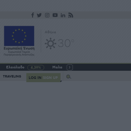
Αθήνα
30
o
Ελαιόλαδο
Μαλακό σιτάρι
Γάλα αγελαδινό
4,39%
-5,64%
Query
TRAVELING
LOG IN
SIGN UP