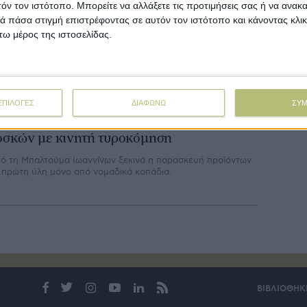
 πρόγραμμα «Terra Vino». Οινικό προορισµό µε ταυτότητα,
τόν τον ιστότοπο. Μπορείτε να αλλάξετε τις προτιμήσεις σας ή να ανακα
υ θα προσφέρει στον επισκέπτη τη δυνατότητα να βιώσει µια
 πάσα στιγμή επιστρέφοντας σε αυτόν τον ιστότοπο και κάνοντας κλι
οκληρωµένη γαστρονοµική εµπειρία, στα πρότυπα της
ω μέρος της ιστοσελίδας.
σκάνης, του Πιεµόντε και του Μπέργκαµο, επιδιώκουν να
ταστούν περιοχές της Βόρειας Ελλάδας, µε πλούσια
πελοοινική παράδοση και καλό φαγητό.
ΕΠΙΛΟΓΕΣ
ΔΙΑΦΩΝΩ
ΣΥ
renda
25.07.20 - 02:28
ροστιθέμενη αξία στο τυρί νομάδων
οσκών με κινητή τυροκόμηση
ό τη Μπαλτούμα Ιωαννίνων ξεκινά η παρασκευή προϊόντων
 πρώτη ύλη μόνο από νομαδικά κοπάδια.
ΒΙΒΛΙΟΘΗΚ