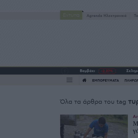
Έντυπα
Agrenda Ηλεκτρονικά
To
Βαμβάκι
Σκληρό
-2,37%
ΕΜΠΟΡΕΥΜΑΤΑ
ΠΛΗΡΩ
τυ
Όλα τα άρθρα του tag
Αι
Μ
γ