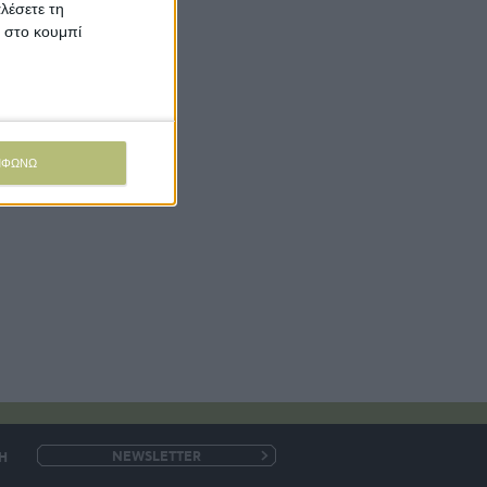
λέσετε τη
κ στο κουμπί
ΜΦΩΝΩ
Η
e-