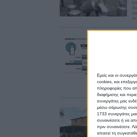
Ση
ιδ
νο
συ
Αι
Η
τ
Σε
στ
ζή
Εμείς και οι συνεργ
εξ
cookies, και επεξε
επ
πληροφορίες που απο
αγ
διαφήμισης και περι
συνεργάτες μας ενδέ
μέσω σάρωσης συσκευ
Wi
1733 συνεργάτες μας
Ε
συναινέσετε ή να απ
α
πριν συναινέσετε.
Λά
απαιτεί τη συγκατάθ
Ερ