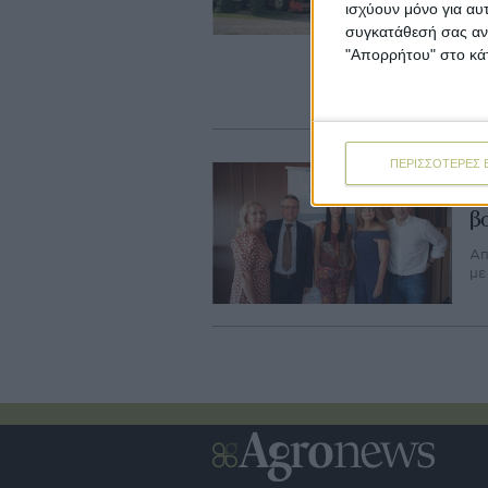
το
ισχύουν μόνο για αυ
πο
συγκατάθεσή σας ανά
ολ
"Απορρήτου" στο κάτ
Το
κα
αµ
ΠΕΡΙΣΣΟΤΕΡΕΣ 
Ag
Π
β
Απ
με