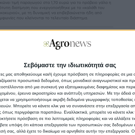
κώνει τιµή παραγωγού στα 1,70 ευρώ για το πρόβειο γάλα η
ιότυπη διατίµηση που ενεργοποιήθηκε µε το «καλάθι του
ικοκυριού», µε τη δυναµική να επιβεβαιώνεται ήδη από
µφωνίες που κλείνονται το τελευταίο διάστηµα.
γοπροβατοτροφία
21.10.20 - 08:55
 βελτίωση της τιμής της Φέτας εγγύηση για
ο ένα ευρώ στο πρόβειο γάλα
 αναζήτηση νέας σταθεράς κινείται αυτό τον καιρό η αγορά
Σεβόμαστε την ιδιωτικότητά σας
ο αιγοπρόβειο γάλα, µετά από ένα διάστηµα έντονης
τησης του προϊόντος, κυρίως ως αποτέλεσµα της
άτες μας αποθηκεύουμε και/ή έχουμε πρόσβαση σε πληροφορίες σε μια
άντλησης των αποθεµάτων φέτας από τις τυροκοµικές
ργαζόμαστε προσωπικά δεδομένα, όπως μοναδικοί αναγνωριστικοί και 
ιχειρήσεις που δραστηριοποιούνται κατά βάση στην εγχώρια
στέλλονται από μια συσκευή για εξατομικευμένες διαφημίσεις και περ
ορά.
εχομένου, έρευνα ακροατηρίου και ανάπτυξη υπηρεσιών.
Με την άδειά σα
χεται να χρησιμοποιήσουμε ακριβή δεδομένα γεωγραφικής τοποθεσίας 
ών. Μπορείτε να κάνετε κλικ για να συναινέσετε στην επεξεργασία απ
neTrails
16.08.20 - 01:43
 όπως περιγράφεται παραπάνω. Εναλλακτικά, μπορείτε να κάνετε κλικ γ
μπειρία Τοσκάνης υπόσχονται οι
οκτήσετε πρόσβαση σε πιο λεπτομερείς πληροφορίες και να αλλάξετε τι
μπελώνες στη Βόρεια Ελλάδα
βετε υπόψη ότι κάποια επεξεργασία των προσωπικών σας δεδομένων ε
εσή σας, αλλά έχετε το δικαίωμα να αρνηθείτε αυτήν την επεξεργασία. 
γαλείο προώθησης του οινοτουρισμού, όχι απλά μάρκετινγκ,