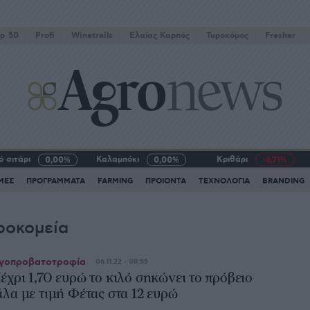
p 50
Profi
Winetrails
Eλαίας Καρπός
Τυροκόμος
Fresher
 σιτάρι
Καλαμπόκι
Κριθάρι
0,00%
0,00%
-6,71%
ΜΕΣ
ΠΡΟΓΡΑΜΜΑΤΑ
FARMING
ΠΡΟΙΟΝΤΑ
ΤΕΧΝΟΛΟΓΙΑ
BRANDING
ροκοµεία
γοπροβατοτροφία
06.11.22 - 08:55
έχρι 1,70 ευρώ το κιλό σηκώνει το πρόβειο
άλα με τιμή Φέτας στα 12 ευρώ