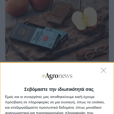
Agronews
10/12/2024, 11:07 πμ
3
0
Σεβόμαστε την ιδιωτικότητά σας
Εμείς και οι συνεργάτες μας αποθηκεύουμε και/ή έχουμε
Οπως αναφέρει η εταιρεία σε σχετική ανακοίνωση, η
πρόσβαση σε πληροφορίες σε μια συσκευή, όπως τα cookies,
εξαγορά αυτή σηματοδοτεί μια νέα εποχή για την εταιρεία
και επεξεργαζόμαστε προσωπικά δεδομένα, όπως μοναδικοί
Καραμολέγκος, με σπουδαίες προοπτικές στον χώρο των
τροφίμων. Οι ωμοφαγικές μπάρες χωρίς πρόσθετα και
αναγνωριστικοί και προσαρμοσμένες πληροφορίες που