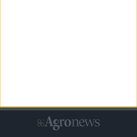
επιδότηση έως και 75%
Αναδρομικά επιλέξιμες οι δαπάνες για τα νέα Σχέδια
Βελτίωσης