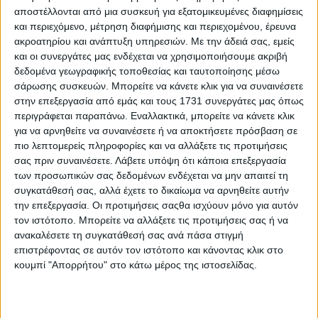
συντηρητικά αποτελούν την κυρίαρχη παγκόσμια
αποστέλλονται από μια συσκευή για εξατομικευμένες διαφημίσεις
διατροφική τάση και την κορυφαία απάντηση στο αίτημα
και περιεχόμενο, μέτρηση διαφήμισης και περιεχομένου, έρευνα
των καταναλωτών για προϊόντα υψηλής ποιότητας. Έτσι,
ακροατηρίου και ανάπτυξη υπηρεσιών.
Με την άδειά σας, εμείς
οι μπάρες της Nutree, γνωστές για την απαράμιλλη γεύση
και οι συνεργάτες μας ενδέχεται να χρησιμοποιήσουμε ακριβή
και την καθαρή σύνθεσή τους, εντάσσονται πλέον στην
δεδομένα γεωγραφικής τοποθεσίας και ταυτοποίησης μέσω
οικογένεια της Καραμολέγκος, ενισχύοντας την παρουσία
σάρωσης συσκευών. Μπορείτε να κάνετε κλικ για να συναινέσετε
της εταιρείας στον τομέα των υγιεινών σνακ.
στην επεξεργασία από εμάς και τους 1731 συνεργάτες μας όπως
περιγράφεται παραπάνω. Εναλλακτικά, μπορείτε να κάνετε κλικ
Ο κος Ηλίας-Απόστολος Καραμολέγκος, Αντιπρόεδρος της
για να αρνηθείτε να συναινέσετε ή να αποκτήσετε πρόσβαση σε
εταιρείας Καραμολέγκος, δήλωσε σχετικά: «Είμαστε πολύ
χαρούμενοι που η Nutree, μια εταιρεία που έχει καταφέρει
πιο λεπτομερείς πληροφορίες και να αλλάξετε τις προτιμήσεις
να καθιερωθεί σε ένα εξαιρετικά ανταγωνιστικό
σας πριν συναινέσετε.
Λάβετε υπόψη ότι κάποια επεξεργασία
περιβάλλον, επενδύοντας συστηματικά στις κορυφαίες
των προσωπικών σας δεδομένων ενδέχεται να μην απαιτεί τη
πρώτες ύλες και την ανώτερη γεύση των προϊόντων της,
συγκατάθεσή σας, αλλά έχετε το δικαίωμα να αρνηθείτε αυτήν
αποτελεί πλέον μέλος της οικογένειας Καραμολέγκος. Με
την επεξεργασία. Οι προτιμήσεις σαςθα ισχύουν μόνο για αυτόν
τη Nutree μοιραζόμαστε κοινές αξίες, όπως η αφοσίωση
τον ιστότοπο. Μπορείτε να αλλάξετε τις προτιμήσεις σας ή να
στην ποιότητα και η δέσμευση για την ανάπτυξη
ανακαλέσετε τη συγκατάθεσή σας ανά πάσα στιγμή
καινοτόμων προϊόντων που συνδυάζουν υψηλή
επιστρέφοντας σε αυτόν τον ιστότοπο και κάνοντας κλικ στο
διατροφική αξία με γευστική απόλαυση. Μέσα από αυτή τη
κουμπί "Απορρήτου" στο κάτω μέρος της ιστοσελίδας.
συνεργασία, χαράσσουμε μια νέα πορεία,
επιβεβαιώνοντας τη στρατηγική μας δέσμευση να
ηγούμαστε των εξελίξεων στον κλάδο των τροφίμων».