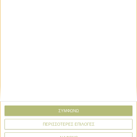
Educators
Εταιρικά Νέα
Ξανά στο τιμόνι της Αθηναϊκής
Ζυθοποιίας ο Αλέξανδρος Δανιηλίδης
Εταιρικά Νέα
Νέος Γενικός Διευθυντής της Coca-
Cola ο Gjorgji Hristov για Ελλάδα-
Κύπρο
ΣΥΜΦΩΝΩ
ΠΕΡΙΣΣΟΤΕΡΕΣ ΕΠΙΛΟΓΕΣ