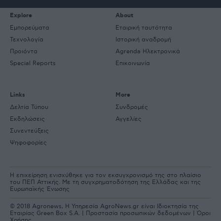
Explore
About
Εμπορεύματα
Εταιρική ταυτότητα
Τεχνολογία
Ιστορική αναδρομή
Προιόντα
Agrenda Ηλεκτρονικά
Special Reports
Επικοινωνία
Links
More
Δελτία Τύπου
Συνδρομές
Εκδηλώσεις
Αγγελίες
Συνεντεύξεις
Ψηφοφορίες
Η επιχείρηση ενισχύθηκε για τον εκσυγχρονισμό της στο πλαίσιο
του ΠΕΠ Αττικής. Με τη συγχρηματοδότηση της Ελλάδας και της
Ευρωπαϊκής Ένωσης
© 2018 Agronews, Η Υπηρεσία AgroNews.gr είναι Ιδιοκτησία της
Εταιρίας Green Box S.A. |
Προστασία προσωπικών δεδομένων
|
Όροι
Χρήσης