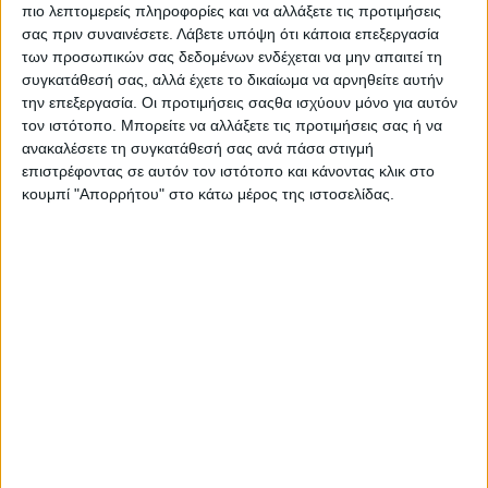
πιο λεπτομερείς πληροφορίες και να αλλάξετε τις προτιμήσεις
σας πριν συναινέσετε.
Λάβετε υπόψη ότι κάποια επεξεργασία
των προσωπικών σας δεδομένων ενδέχεται να μην απαιτεί τη
συγκατάθεσή σας, αλλά έχετε το δικαίωμα να αρνηθείτε αυτήν
την επεξεργασία. Οι προτιμήσεις σαςθα ισχύουν μόνο για αυτόν
τον ιστότοπο. Μπορείτε να αλλάξετε τις προτιμήσεις σας ή να
ανακαλέσετε τη συγκατάθεσή σας ανά πάσα στιγμή
επιστρέφοντας σε αυτόν τον ιστότοπο και κάνοντας κλικ στο
κουμπί "Απορρήτου" στο κάτω μέρος της ιστοσελίδας.
Τις συµβάσεις υπέγραψε η εταιρεία Verd, µέλος του
οµίλου Motor Oil, προσφέροντας στους συνεργαζόµενους
παραγωγούς κλειστή ελάχιστη εγγυηµένη τιµή στα 47
λεπτά το κιλό, ενώ την τεχνική υποστήριξη στο χωράφι,
έχει αναλάβει η Bios Agrosystems του οµίλου Ευθυµιάδη.