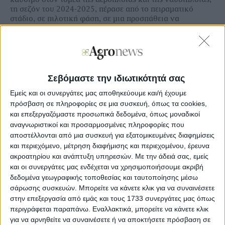
τη σεζόν του 2024-2025, πέρασε από το πειραµατικό
στάδιο, σε πιλοτική φάση, σε µια προσπάθεια να
εξακριβωθεί στο πεδίο και σε µεγαλύτερη κλίµακα, τι
δυνατότητες έχει και υπό ποιους όρους.
Τα πρώτα πειράµατα της καµελίνας ξεκίνησαν µέσω του
ευρωπαϊκού προγράµµατος 4CE-MED όπου η Bios
Agrosystems σε συνεργασία µε το ΚΑΠΕ εξέτασαν την
Σεβόμαστε την ιδιωτικότητά σας
ανάπτυξη καινοτόµων γεωργικών συστηµάτων, ενώ
Εμείς και οι συνεργάτες μας αποθηκεύουμε και/ή έχουμε
σήµερα η καλλιέργεια επιχειρείται να αναπτυχθεί στη
πρόσβαση σε πληροφορίες σε μια συσκευή, όπως τα cookies,
βάση της συµβολαιακής γεωργίας. Επιδοτείται µέσα από
και επεξεργαζόμαστε προσωπικά δεδομένα, όπως μοναδικοί
τα οικολογικά σχήµατα µέχρι 60 ευρώ το στρέµµα και
στην κλειόµενη καλλιεργητική περίοδο σπάρθηκαν
αναγνωριστικοί και προσαρμοσμένες πληροφορίες που
περίπου 3.000 στρέµµατα.
αποστέλλονται από μια συσκευή για εξατομικευμένες διαφημίσεις
και περιεχόμενο, μέτρηση διαφήμισης και περιεχομένου, έρευνα
ακροατηρίου και ανάπτυξη υπηρεσιών.
Με την άδειά σας, εμείς
και οι συνεργάτες μας ενδέχεται να χρησιμοποιήσουμε ακριβή
δεδομένα γεωγραφικής τοποθεσίας και ταυτοποίησης μέσω
Ξεφυλλίστε σε υψηλή ανάλυση την
σάρωσης συσκευών. Μπορείτε να κάνετε κλικ για να συναινέσετε
εβδομαδιαία Αgrenda
στην επεξεργασία από εμάς και τους 1733 συνεργάτες μας όπως
περιγράφεται παραπάνω. Εναλλακτικά, μπορείτε να κάνετε κλικ
για να αρνηθείτε να συναινέσετε ή να αποκτήσετε πρόσβαση σε