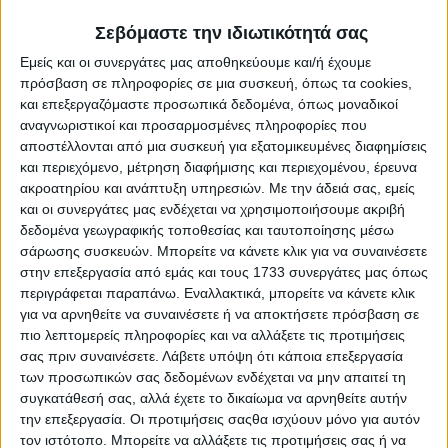
πολλαπλά προβλήματα, όπως παρατεταμένες περίοδοι
Σεβόμαστε την ιδιωτικότητά σας
υψηλών θερμοκρασιών, μείωση βροχοπτώσεων, αλλά και
ακραία καιρικά φαινόμενα, έχει επιπτώσεις τόσο άμεσα,
Εμείς και οι συνεργάτες μας αποθηκεύουμε και/ή έχουμε
όσο και έμμεσα στις επιδόσεις και στην ευζωία των
πρόσβαση σε πληροφορίες σε μια συσκευή, όπως τα cookies,
παραγωγικών ζώων. Οι επιπτώσεις είναι περίπλοκες και
και επεξεργαζόμαστε προσωπικά δεδομένα, όπως μοναδικοί
απαιτούν διεπιστημονική προσέγγιση, ώστε αφενός μεν
αναγνωριστικοί και προσαρμοσμένες πληροφορίες που
να αποτυπωθούν πλήρως τα προβλήματα, αφετέρου δε να
αποστέλλονται από μια συσκευή για εξατομικευμένες διαφημίσεις
ληφθούν τα απαραίτητα προληπτικά μέτρα και να δοθούν
λύσεις για την προστασία του ζωικού κεφαλαίου και τη
και περιεχόμενο, μέτρηση διαφήμισης και περιεχομένου, έρευνα
βιώσιμη ανάπτυξη της εκτατικής και ημι-εκτατικής
ακροατηρίου και ανάπτυξη υπηρεσιών.
Με την άδειά σας, εμείς
κτηνοτροφίας.
και οι συνεργάτες μας ενδέχεται να χρησιμοποιήσουμε ακριβή
δεδομένα γεωγραφικής τοποθεσίας και ταυτοποίησης μέσω
Η Θεσσαλία δέχτηκε πρόσφατα καταστροφικά πλήγματα
σάρωσης συσκευών. Μπορείτε να κάνετε κλικ για να συναινέσετε
από ακραία καιρικά φαινόμενα που αποδίδονται στην
στην επεξεργασία από εμάς και τους 1733 συνεργάτες μας όπως
κλιματική κρίση με αποκορύφωμα τις εκτεταμένες
περιγράφεται παραπάνω. Εναλλακτικά, μπορείτε να κάνετε κλικ
πλημμύρες από τις κακοκαιρίες Daniel και Elias. Οι
για να αρνηθείτε να συναινέσετε ή να αποκτήσετε πρόσβαση σε
προβλέψεις για μείωση των βροχοπτώσεων, συχνότερη
πιο λεπτομερείς πληροφορίες και να αλλάξετε τις προτιμήσεις
εμφάνιση έντονων και ισχυρών βροχοπτώσεων,
σας πριν συναινέσετε.
Λάβετε υπόψη ότι κάποια επεξεργασία
εκτεταμένες περιόδους ξηρασίας και αύξηση
θερμοκρασιών όχι μόνο στην περιφέρεια της Θεσσαλίας
των προσωπικών σας δεδομένων ενδέχεται να μην απαιτεί τη
αλλά και σε ολόκληρη την ελληνική επικράτεια
συγκατάθεσή σας, αλλά έχετε το δικαίωμα να αρνηθείτε αυτήν
καθιστούν επιτακτική την ανάγκη για άμεση λήψη μέτρων
την επεξεργασία. Οι προτιμήσεις σαςθα ισχύουν μόνο για αυτόν
αντιμετώπισης και προσαρμογής στην κλιματική κρίση.
τον ιστότοπο. Μπορείτε να αλλάξετε τις προτιμήσεις σας ή να