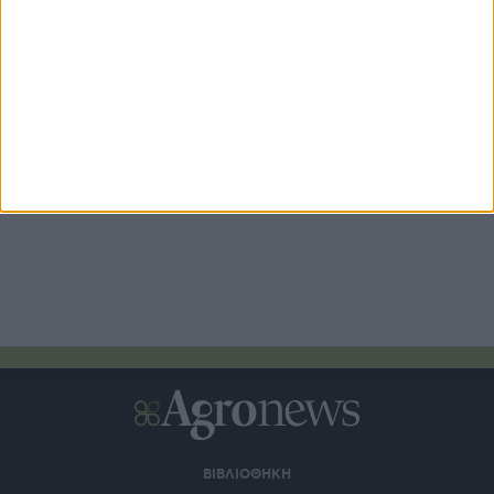
Άνοιξε ο νέος κύκλος Αναπτυξιακού αγροτών με
επιδότηση έως και 75%
ΒΙΒΛΙΟΘΗΚΗ