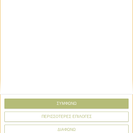
* υποχρεωτικά πεδία
Εκδηλώσεις
Εκδηλώσεις
ΣΥΜΦΩΝΩ
Sommet de L’Élevage 2026: Εκεί όπου
διαμορφώνεται το μέλλον της
ΠΕΡΙΣΣΟΤΕΡΕΣ ΕΠΙΛΟΓΕΣ
κτηνοτροφίας
ΔΙΑΦΩΝΩ