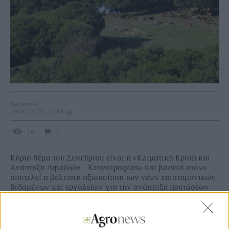
Agronews
10/03/2025, 15:14 μμ
10
0
Κύριο θέμα του Συνεδρίου είναι η «Κλιματική Κρίση και
Ανάπτυξη Λιβαδιών – Κτηνοτροφίας» και βασικό στόχο
αποτελεί η βέλτιστη αξιοποίηση των νέων επιστημονικών
δεδομένων και εργαλείων για την ανάπτυξη προτάσεων
προσαρμογής και ενίσχυσης της ανθεκτικότητας των
βοσκήσιμων γαιών.
Η κλιματική κρίση των τελευταίων δεκαετιών με τα