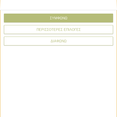
ΣΥΜΦΩΝΩ
* υποχρεωτικά πεδία
ΠΕΡΙΣΣΟΤΕΡΕΣ ΕΠΙΛΟΓΕΣ
ΔΙΑΦΩΝΩ
Εκδηλώσεις
Εκδηλώσεις
Sommet de L’Élevage 2026: Εκεί όπου
διαμορφώνεται το μέλλον της
κτηνοτροφίας
Εκδηλώσεις
SIAL PARIS 2026: SIAL Innovation,
ένας κορυφαίος διαγωνισμός που
προωθεί την καινοτομία στη