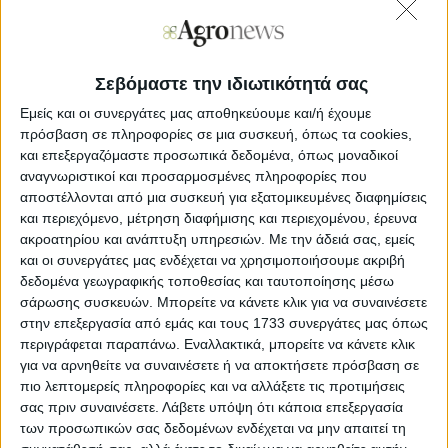
δυστυχημάτων σώζοντας ανθρώπινες ζωές.
Το επόμενο διαδραστικό εκπαιδευτικό σεμινάριο είναι
ανοιχτό στο κοινό και η παρακολούθηση είναι
εντελώς δωρεάν.
Θα πραγματοποιηθεί:
Σεβόμαστε την ιδιωτικότητά σας
Εμείς και οι συνεργάτες μας αποθηκεύουμε και/ή έχουμε
Τετάρτη 3 Ιουνίου 2026 | 12:00 – 15:00
πρόσβαση σε πληροφορίες σε μια συσκευή, όπως τα cookies,
και επεξεργαζόμαστε προσωπικά δεδομένα, όπως μοναδικοί
Πανεπιστήμιο Πειραιώς
αναγνωριστικοί και προσαρμοσμένες πληροφορίες που
Καραολή & Δημητρίου 80, Πειραιάς
αποστέλλονται από μια συσκευή για εξατομικευμένες διαφημίσεις
και περιεχόμενο, μέτρηση διαφήμισης και περιεχομένου, έρευνα
Αμφιθέατρο Συνεδρίων
ακροατηρίου και ανάπτυξη υπηρεσιών.
Με την άδειά σας, εμείς
και οι συνεργάτες μας ενδέχεται να χρησιμοποιήσουμε ακριβή
Ομιλητές και Εκπαιδευτές θα είναι οι:
δεδομένα γεωγραφικής τοποθεσίας και ταυτοποίησης μέσω
σάρωσης συσκευών. Μπορείτε να κάνετε κλικ για να συναινέσετε
Κωνσταντίνος Μαρκουίζος Ιαβέρης
- Ιδρυτικό μέλος
στην επεξεργασία από εμάς και τους 1733 συνεργάτες μας όπως
Σχολής Οδικής Συμπεριφοράς «Ιαβέρης»,
περιγράφεται παραπάνω. Εναλλακτικά, μπορείτε να κάνετε κλικ
Αντιπεριφερειάρχης Αττικής, Υπεύθυνος του Κέντρου
για να αρνηθείτε να συναινέσετε ή να αποκτήσετε πρόσβαση σε
Διαχείρισης Κυκλοφορίας και Μελετών και
πιο λεπτομερείς πληροφορίες και να αλλάξετε τις προτιμήσεις
Εντεταλμένος στα θέματα Οδικής Ασφάλειας
σας πριν συναινέσετε.
Λάβετε υπόψη ότι κάποια επεξεργασία
Σπύρος
Κούτρας
- Εκπαιδευτής Οδηγικής Ασφάλειας
των προσωπικών σας δεδομένων ενδέχεται να μην απαιτεί τη
Μοτοσυκλετιστών California Superbike School, Ιδρυτής