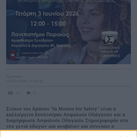
Agronews
28/05/2026, 11:01 πμ
45
0
Στόχος της δράσης “
In
Motion
for
Safety
” είναι η
καλλιέργεια Κουλτούρας Ασφαλούς Οδήγησης και η
διαμόρφωση Ασφαλούς Οδηγικής Συμπεριφοράς στη
νέα γενιά οδηγών και αναβατών και συνεπώς η
μείωση των σοβαρών τροχαίων ατυχημάτων και