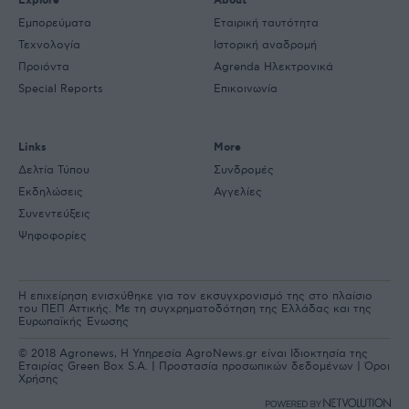
Explore
About
Εμπορεύματα
Εταιρική ταυτότητα
Τεχνολογία
Ιστορική αναδρομή
Προιόντα
Agrenda Ηλεκτρονικά
Special Reports
Επικοινωνία
Links
More
Δελτία Τύπου
Συνδρομές
Εκδηλώσεις
Αγγελίες
Συνεντεύξεις
Ψηφοφορίες
Η επιχείρηση ενισχύθηκε για τον εκσυγχρονισμό της στο πλαίσιο
του ΠΕΠ Αττικής. Με τη συγχρηματοδότηση της Ελλάδας και της
Ευρωπαϊκής Ένωσης
© 2018 Agronews, Η Υπηρεσία AgroNews.gr είναι Ιδιοκτησία της
Εταιρίας Green Box S.A. |
Προστασία προσωπικών δεδομένων
|
Όροι
Χρήσης