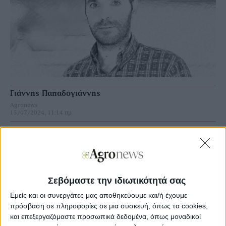
Γιάννης Παπαδογιάννης
Agronews
15/07/2024, 11:14 πμ
3
0
ΝΕΑ ΥΟΡΚΗ
Εν τω µεταξύ γίνεται ολοένα πιο υποσχόµενη η σοδειά
Σεβόμαστε την ιδιωτικότητά σας
στις ΗΠΑ, καθώς φαίνεται πως οι εκτάσεις είναι
Εμείς και οι συνεργάτες μας αποθηκεύουμε και/ή έχουμε
ανεβασµένες και οι νέες εκτιµήσεις παραγωγής
πρόσβαση σε πληροφορίες σε μια συσκευή, όπως τα cookies,
εκκοκκισµένου πλησιάζουν συνεχώς περισσότερο στα 18
εκατ. δέµατα. Σε συνδυασµό µε τη γενικευµένη πτώση στα
και επεξεργαζόμαστε προσωπικά δεδομένα, όπως μοναδικοί
χρηµατιστήρια εµπορευµάτων φαντάζει πολύ δύσκολο για