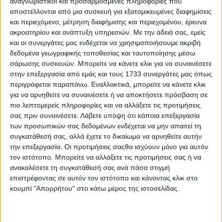
αναγνωριστικοί και προσαρμοσμένες πληροφορίες που
το βαµβάκι να διαχωριστεί και να δοκιµάσει υψηλότερες
αποστέλλονται από μια συσκευή για εξατομικευμένες διαφημίσεις
τιµές. Μόνο η Κίνα θα µπορέσει να αναστρέψει το
και περιεχόμενο, μέτρηση διαφήμισης και περιεχομένου, έρευνα
σκηνικό, εφόσον βγει αγοραστής σύντοµα.
ακροατηρίου και ανάπτυξη υπηρεσιών.
Με την άδειά σας, εμείς
και οι συνεργάτες μας ενδέχεται να χρησιμοποιήσουμε ακριβή
ΕΛΛΗΝΙΚΗ ΑΓΟΡΑ
δεδομένα γεωγραφικής τοποθεσίας και ταυτοποίησης μέσω
σάρωσης συσκευών. Μπορείτε να κάνετε κλικ για να συναινέσετε
Για άλλη µια εβδοµάδα δεν υπάρχει κινητικότητα µε τους
στην επεξεργασία από εμάς και τους 1733 συνεργάτες μας όπως
βασικούς µας αγοραστές να απέχουν. Θεωρητικά αυτό
περιγράφεται παραπάνω. Εναλλακτικά, μπορείτε να κάνετε κλικ
µπορεί να δικαιολογηθεί από την εκτίµηση των
αγοραστών πως το βάµβακι µπορεί να πιεστεί και άλλο
για να αρνηθείτε να συναινέσετε ή να αποκτήσετε πρόσβαση σε
δοκιµάζοντας επίπεδα των 65-70 σεντς ανά λίµπρα.
πιο λεπτομερείς πληροφορίες και να αλλάξετε τις προτιμήσεις
Εποµένως, δεν υπάρχει κάποιος λόγος βιασύνης. Μην
σας πριν συναινέσετε.
Λάβετε υπόψη ότι κάποια επεξεργασία
ξεχνάµε πως σχεδόν όλα τα χρηµατιστήρια εµπορευµάτων
των προσωπικών σας δεδομένων ενδέχεται να μην απαιτεί τη
βρίσκονται υπό πίεση. Όσον αφορά το χρηµατιστηριακό
συγκατάθεσή σας, αλλά έχετε το δικαίωμα να αρνηθείτε αυτήν
πριµ για τις τιµές της νέας σοδειάς, οι εµπορικοί οίκοι
την επεξεργασία. Οι προτιμήσεις σαςθα ισχύουν μόνο για αυτόν
είναι διατεθειµένοι να πληρώσουν 2,5-3 σεντς πάνω από
τον ιστότοπο. Μπορείτε να αλλάξετε τις προτιμήσεις σας ή να
τις τιµές ∆εκεµβρίου ‘24.
ανακαλέσετε τη συγκατάθεσή σας ανά πάσα στιγμή
επιστρέφοντας σε αυτόν τον ιστότοπο και κάνοντας κλικ στο
κουμπί "Απορρήτου" στο κάτω μέρος της ιστοσελίδας.
ΣΧΕΤΙΚΑ TAGS
βαμβάκι
τιμές παραγωγού