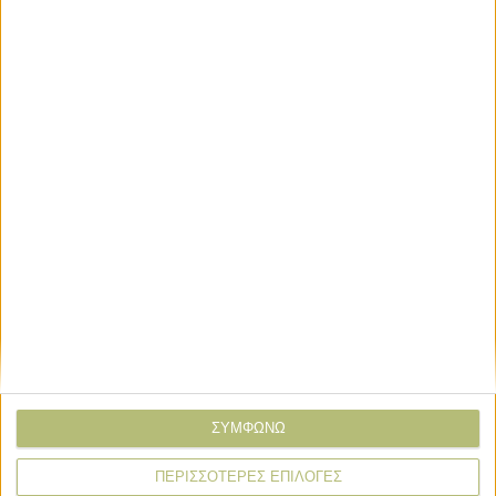
Βαμβάκι
Κολλημένη η ζήτηση στο βαμβάκι
πάνω από τα 80 σεντς
Βαμβάκι
Τα 80-82 σεντς αποτελούν βαρόμετρο
για την αγορά βάμβακος
Βαμβάκι
Ανθεκτική αγορά, λόγω κερδοσκόπων,
παρά το πάγωμα της ζήτησης
ΣΥΜΦΩΝΩ
ΠΕΡΙΣΣΟΤΕΡΕΣ ΕΠΙΛΟΓΕΣ