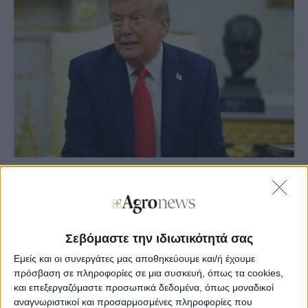
Agronews
04/09/2025, 11:13 πμ
1
0
Σεβόμαστε την ιδιωτικότητά σας
Μιλώντας σε δημοσιογράφους κατά την έναρξη της
Εμείς και οι συνεργάτες μας αποθηκεύουμε και/ή έχουμε
συνάντησής του με τον Πολωνό πρόεδρο Κάρολ
πρόσβαση σε πληροφορίες σε μια συσκευή, όπως τα cookies,
Ναβρότσκι, ο Τραμπ είπε ότι η κυβέρνηση ζητά από το
και επεξεργαζόμαστε προσωπικά δεδομένα, όπως μοναδικοί
Ανώτατο Δικαστήριο να ανατρέψει την απόφαση Εφετείου
αναγνωριστικοί και προσαρμοσμένες πληροφορίες που