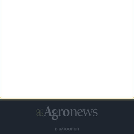
Αναδρομικά επιλέξιμες οι δαπάνες για τα νέα Σχέδια
Βελτίωσης
ΒΙΒΛΙΟΘΗΚΗ