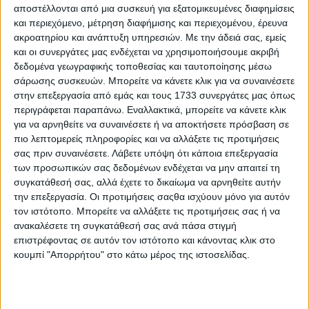
που έκρινε ότι πολλοί από τους δασμούς είναι παράνομοι.
αποστέλλονται από μια συσκευή για εξατομικευμένες διαφημίσεις
και περιεχόμενο, μέτρηση διαφήμισης και περιεχομένου, έρευνα
Εάν χάσει η κυβέρνηση, οι ΗΠΑ θα γίνουν φτωχότερες και
ακροατηρίου και ανάπτυξη υπηρεσιών.
Με την άδειά σας, εμείς
θα τεθούν σε κίνδυνο οι εμπορικές συμφωνίες που
και οι συνεργάτες μας ενδέχεται να χρησιμοποιήσουμε ακριβή
σύναψε η χώρα τους τελευταίους μήνες, υποστήριξε,
δεδομένα γεωγραφικής τοποθεσίας και ταυτοποίησης μέσω
προσθέτοντας όμως ότι πιστεύει πως θα δικαιωθεί.
σάρωσης συσκευών. Μπορείτε να κάνετε κλικ για να συναινέσετε
"Η χώρα μας έχει μια ευκαιρία να ξαναγίνει απίστευτα
στην επεξεργασία από εμάς και τους 1733 συνεργάτες μας όπως
πλούσια. Θα μπορούσε επίσης να γίνει απίστευτα φτωχή
περιγράφεται παραπάνω. Εναλλακτικά, μπορείτε να κάνετε κλικ
και πάλι. Εάν δεν κερδίσουμε αυτήν την υπόθεση, η χώρα
για να αρνηθείτε να συναινέσετε ή να αποκτήσετε πρόσβαση σε
μας θα υποφέρει τόσο πολύ, τόσο πολύ", είπε.
πιο λεπτομερείς πληροφορίες και να αλλάξετε τις προτιμήσεις
σας πριν συναινέσετε.
Λάβετε υπόψη ότι κάποια επεξεργασία
"Κάναμε μια συμφωνία με την Ευρωπαϊκή Ένωση και μας
των προσωπικών σας δεδομένων ενδέχεται να μην απαιτεί τη
πληρώνουν σχεδόν ένα τρισεκατομμύριο δολάρια και,
συγκατάθεσή σας, αλλά έχετε το δικαίωμα να αρνηθείτε αυτήν
ξέρετε τι; Είναι χαρούμενοι. Έγινε. Αυτές οι συμφωνίες
την επεξεργασία. Οι προτιμήσεις σαςθα ισχύουν μόνο για αυτόν
έγιναν όλες. Φαντάζομαι θα πρέπει να τις ξηλώσουμε",
τον ιστότοπο. Μπορείτε να αλλάξετε τις προτιμήσεις σας ή να
πρόσθεσε.
ανακαλέσετε τη συγκατάθεσή σας ανά πάσα στιγμή
Είναι η πρώτη φορά που ο Τραμπ δηλώνει ότι οι εμπορικές
επιστρέφοντας σε αυτόν τον ιστότοπο και κάνοντας κλικ στο
συμφωνίες που σύναψε με σημαντικούς εμπορικούς
κουμπί "Απορρήτου" στο κάτω μέρος της ιστοσελίδας.
εταίρους μπορεί να ακυρωθούν εάν το Ανώτατο
Δικαστήριο δεν ανατρέψει την απόφαση του Εφετείου.
Πηγή: ΑΠΕ – ΜΠΕ