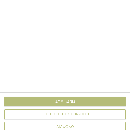
Διεθνή
Αγροτική υπερδύναμη θέλει να
καταστεί η Κίνα μέσω σιτηρών
Οικονομία και Πολιτική
Σταθερό πρωτογενές πλεόνασμα 4,5
δισ. στο α’ εξάμηνο 2026
ΣΥΜΦΩΝΩ
ΠΕΡΙΣΣΟΤΕΡΕΣ ΕΠΙΛΟΓΕΣ
ΔΙΑΦΩΝΩ