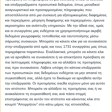
του Λουξεμβούργου.
και επεξεργαζόμαστε προσωπικά δεδομένα, όπως μοναδικοί
αναγνωριστικοί και προσαρμοσμένες πληροφορίες που
Η συναλλαγή έγινε δεκτή με εξαιρετικό ενδιαφέρον από
αποστέλλονται από μια συσκευή για εξατομικευμένες διαφημίσεις
τους επενδυτές κάτι το οποίο είχε σαν αποτέλεσμα η
και περιεχόμενο, μέτρηση διαφήμισης και περιεχομένου, έρευνα
συνολική ζήτηση να ανέλθει στα €3.8 δισεκατομμύρια
ακροατηρίου και ανάπτυξη υπηρεσιών.
Με την άδειά σας, εμείς
ευρώ, με υπερκάλυψη 9.5 φορές, παρέχοντας την
και οι συνεργάτες μας ενδέχεται να χρησιμοποιήσουμε ακριβή
δυνατότητα στην Eurobank να αντλήσει €400
δεδομένα γεωγραφικής τοποθεσίας και ταυτοποίησης μέσω
εκατομμύρια ευρώ μειώνοντας το πιστωτικό περιθώριο του
σάρωσης συσκευών. Μπορείτε να κάνετε κλικ για να συναινέσετε
ομολόγου σε 160μ.β. από 200μ.β. που ήταν η αρχική
ενδεικτική προσφορά. Η διαδικασία βιβλίου προσφορών
στην επεξεργασία από εμάς και τους 1731 συνεργάτες μας όπως
προσέλκυσε ισχυρή ζήτηση από ξένους επενδυτές με
περιγράφεται παραπάνω. Εναλλακτικά, μπορείτε να κάνετε κλικ
σημαντική γεωγραφική διασπορά, καθώς η Τράπεζα
για να αρνηθείτε να συναινέσετε ή να αποκτήσετε πρόσβαση σε
συγκέντρωσε εντολές από 117 διαφορετικούς επενδυτές.
πιο λεπτομερείς πληροφορίες και να αλλάξετε τις προτιμήσεις
σας πριν συναινέσετε.
Λάβετε υπόψη ότι κάποια επεξεργασία
Κατά την κατανομή της νέας έκδοσης, οι ξένοι επενδυτές
των προσωπικών σας δεδομένων ενδέχεται να μην απαιτεί τη
αντιπροσωπεύουν το 94%, με συμμετοχή κυρίως από το
συγκατάθεσή σας, αλλά έχετε το δικαίωμα να αρνηθείτε αυτήν
Ηνωμένο Βασίλειο και Ιρλανδία (50%), την Γαλλία (22%)
την επεξεργασία. Οι προτιμήσεις σαςθα ισχύουν μόνο για αυτόν
και συνολικά τις χώρες Γερμανία, Αυστρία και Ελβετία
τον ιστότοπο. Μπορείτε να αλλάξετε τις προτιμήσεις σας ή να
(8%). Όσον αφορά στον τύπο των επενδυτών, το 75%
ανακαλέσετε τη συγκατάθεσή σας ανά πάσα στιγμή
κατανεμήθηκε σε Διαχειριστές Κεφαλαίων (Asset
Managers), 16% σε Τράπεζες και Τράπεζες Ιδιωτών (Private
επιστρέφοντας σε αυτόν τον ιστότοπο και κάνοντας κλικ στο
Banks) και 3% σε Ασφαλιστικά και Συνταξιοδοτικά Ταμεία
κουμπί "Απορρήτου" στο κάτω μέρος της ιστοσελίδας.