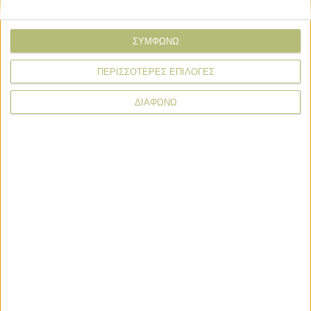
Οικονομία και Πολιτική
ΣΥΜΦΩΝΩ
Στα 738 εκατ. τα καθαρά κέρδη α’
ΠΕΡΙΣΣΟΤΕΡΕΣ ΕΠΙΛΟΓΕΣ
εξαμήνου της τράπεζας Eurobank
ΔΙΑΦΩΝΩ
News Wire
Πληρωμές
Προγράμματα
Προϊόντα
Τεχνολογία
Με υποβολή ΟΣΔΕ έως τις 15 Σεπτεμβρίου η προκαταβολή
75% τσεκ Οκτώβριο, οι υπόλοιποι πάνε για το Νοέμβριο