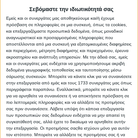
δράσεις για το κλίμα που υποστηρίζουν τη μετάβαση των
πελατών της.
Σεβόμαστε την ιδιωτικότητά σας
Εμείς και οι συνεργάτες μας αποθηκεύουμε και/ή έχουμε
Αξίζει να σημειωθεί ότι η Πειραιώς αποτελεί τη μόνη
ελληνική εταιρεία που συμπεριλαμβάνεται στη λίστα των
πρόσβαση σε πληροφορίες σε μια συσκευή, όπως τα cookies,
Financial Times για έξι συνεχόμενα έτη.
και επεξεργαζόμαστε προσωπικά δεδομένα, όπως μοναδικοί
αναγνωριστικοί και προσαρμοσμένες πληροφορίες που
Στην κατάταξη του 2026, η Πειραιώς διακρίθηκε:
αποστέλλονται από μια συσκευή για εξατομικευμένες διαφημίσεις
και περιεχόμενο, μέτρηση διαφήμισης και περιεχομένου, έρευνα
ακροατηρίου και ανάπτυξη υπηρεσιών.
Με την άδειά σας, εμείς
στην 5η θέση συνολικά ανάμεσα σε 600 ευρωπαϊκές
εταιρείες,
και οι συνεργάτες μας ενδέχεται να χρησιμοποιήσουμε ακριβή
δεδομένα γεωγραφικής τοποθεσίας και ταυτοποίησης μέσω
στην 1η θέση ανάμεσα σε 62 Ιδρύματα
σάρωσης συσκευών. Μπορείτε να κάνετε κλικ για να συναινέσετε
Χρηματοοικονομικών Υπηρεσιών,
στην επεξεργασία από εμάς και τους 1733 συνεργάτες μας όπως
στην 1η θέση μεταξύ των 6 ελληνικών εταιρειών που
περιγράφεται παραπάνω. Εναλλακτικά, μπορείτε να κάνετε κλικ
περιλαμβάνονται στην κατάταξη.
για να αρνηθείτε να συναινέσετε ή να αποκτήσετε πρόσβαση σε
πιο λεπτομερείς πληροφορίες και να αλλάξετε τις προτιμήσεις
Τα αποτελέσματα αυτά αντανακλούν τη μείωση των
σας πριν συναινέσετε.
Λάβετε υπόψη ότι κάποια επεξεργασία
εκπομπών αερίων του θερμοκηπίου που προέρχονται από
των προσωπικών σας δεδομένων ενδέχεται να μην απαιτεί τη
τα καταστήματα και τα κτήρια Διοίκησης για την περίοδο
συγκατάθεσή σας, αλλά έχετε το δικαίωμα να αρνηθείτε αυτήν
μεταξύ 2019 και 2024. Συγκεκριμένα, η Πειραιώς πέτυχε:
την επεξεργασία. Οι προτιμήσεις σαςθα ισχύουν μόνο για αυτόν
τον ιστότοπο. Μπορείτε να αλλάξετε τις προτιμήσεις σας ή να