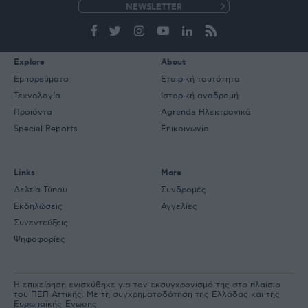
e-
mail
Explore
About
Εμπορεύματα
Εταιρική ταυτότητα
Τεχνολογία
Ιστορική αναδρομή
Προιόντα
Agrenda Ηλεκτρονικά
Special Reports
Επικοινωνία
Links
More
Δελτία Τύπου
Συνδρομές
Εκδηλώσεις
Αγγελίες
Συνεντεύξεις
Ψηφοφορίες
Η επιχείρηση ενισχύθηκε για τον εκσυγχρονισμό της στο πλαίσιο
του ΠΕΠ Αττικής. Με τη συγχρηματοδότηση της Ελλάδας και της
Ευρωπαϊκής Ένωσης