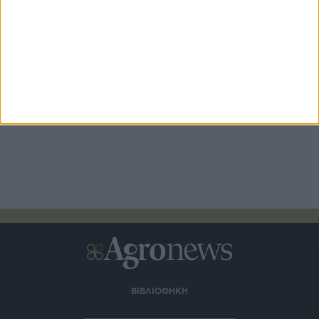
Καταβολή 24,8 εκατ. β’ δόσης επιστροφής ΕΦΚ
πετρελαίου 2026
ΒΙΒΛΙΟΘΗΚΗ