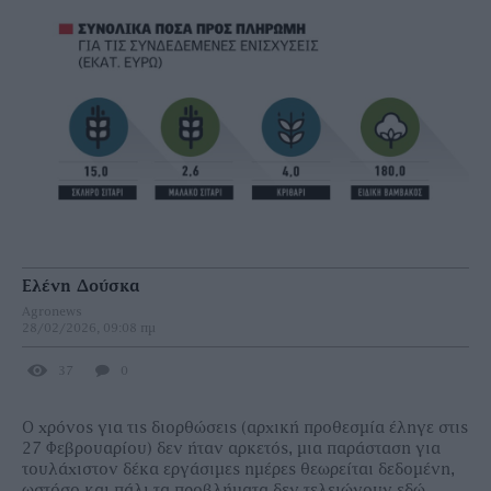
Ελένη Δούσκα
Agronews
28/02/2026, 09:08 πμ
37
0
Ο χρόνος για τις διορθώσεις (αρχική προθεσµία έληγε στις
27 Φεβρουαρίου) δεν ήταν αρκετός, µια παράσταση για
τουλάχιστον δέκα εργάσιµες ηµέρες θεωρείται δεδοµένη,
ωστόσο και πάλι τα προβλήµατα δεν τελειώνουν εδώ.