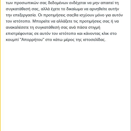
των προσωπικών σας δεδομένων ενδέχεται να μην απαιτεί τη
συγκατάθεσή σας, αλλά έχετε το δικαίωμα να αρνηθείτε αυτήν
την επεξεργασία. Οι προτιμήσεις σαςθα ισχύουν μόνο για αυτόν
τον ιστότοπο. Μπορείτε να αλλάξετε τις προτιμήσεις σας ή να
ανακαλέσετε τη συγκατάθεσή σας ανά πάσα στιγμή
επιστρέφοντας σε αυτόν τον ιστότοπο και κάνοντας κλικ στο
κουμπί "Απορρήτου" στο κάτω μέρος της ιστοσελίδας.
Πρέπει να καταστεί σαφές ότι όλες αυτές οι διορθώσεις
λόγω του monitoring και της εφαρµογής Agrisnap, που
θέλουν να κάνουν αγρότες και κτηνοτρόφοι, συνδέονται
άµεσα καταρχήν µε τα υπόλοιπα 112 εκατ. ευρώ που
οφείλονται από τις άµεσες ενισχύσεις του 2025, αλλά και
µε όσα ακόµα είναι στα µπροστά προς πληρωµή, όπως οι
συνδεδεµένες ενισχύσεις και τα οικολογικά σχήµατα.
Τι σηµαίνει αυτό; Εκ πρώτης, ο αρχικός προγραµµατισµός
των αρµοδίων για µια µεγάλη πίστωση τις τελευταίες
ηµέρες του Μαρτίου και ενδεχοµένως κοντά στην 25η του
µήνα, τώρα µοιάζει σχεδόν αδύνατον να υλοποιηθεί.