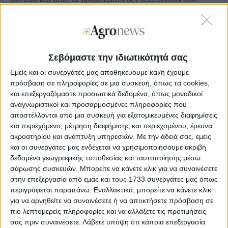
Αφενός, ακόµα και µε το επιπλέον περιθώριο, δεν είναι
βέβαιο ότι όλοι οι αγρότες θα τακτοποιήσουν τα θέµατά
τους ώστε να δικαιούνται όλων των σχετικών ενισχύσεων
(βλέπε ρεπορτάζ σελ. 8) και αφετέρου η νέα αυτή
καθυστέρηση στη διαδικασία των διοικητικών πράξεων θα
Σεβόμαστε την ιδιωτικότητά σας
φέρει ένα ντόµινο συνεπειών και στις υπόλοιπες
πληρωµές που περιµένουν οι αγρότες.
Εμείς και οι συνεργάτες μας αποθηκεύουμε και/ή έχουμε
πρόσβαση σε πληροφορίες σε μια συσκευή, όπως τα cookies,
και επεξεργαζόμαστε προσωπικά δεδομένα, όπως μοναδικοί
αναγνωριστικοί και προσαρμοσμένες πληροφορίες που
αποστέλλονται από μια συσκευή για εξατομικευμένες διαφημίσεις
Ξεφυλλίστε σε υψηλή ανάλυση την
και περιεχόμενο, μέτρηση διαφήμισης και περιεχομένου, έρευνα
εβδομαδιαία Agrenda
ακροατηρίου και ανάπτυξη υπηρεσιών.
Με την άδειά σας, εμείς
και οι συνεργάτες μας ενδέχεται να χρησιμοποιήσουμε ακριβή
δεδομένα γεωγραφικής τοποθεσίας και ταυτοποίησης μέσω
σάρωσης συσκευών. Μπορείτε να κάνετε κλικ για να συναινέσετε
στην επεξεργασία από εμάς και τους 1733 συνεργάτες μας όπως
περιγράφεται παραπάνω. Εναλλακτικά, μπορείτε να κάνετε κλικ
για να αρνηθείτε να συναινέσετε ή να αποκτήσετε πρόσβαση σε
πιο λεπτομερείς πληροφορίες και να αλλάξετε τις προτιμήσεις
σας πριν συναινέσετε.
Λάβετε υπόψη ότι κάποια επεξεργασία