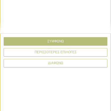
Σχόλια
Προσθήκη σχολίου
ΣΥΜΦΩΝΩ
(0)
ΠΕΡΙΣΣΟΤΕΡΕΣ ΕΠΙΛΟΓΕΣ
ΤΟ ΔΙΚΟ ΣΑΣ ΣΧΟΛΙΟ
ΔΙΑΦΩΝΩ
Όνομα*
Email*