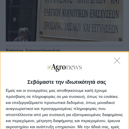
Χρήστος Διαμαντόπουλος
Agronews
03/10/2018, 10:26 πμ
2
2
Σεβόμαστε την ιδιωτικότητά σας
Το μεγαλύτερο μέρος αυτών αφορούσε τους δικαιούχους
Εμείς και οι συνεργάτες μας αποθηκεύουμε και/ή έχουμε
του μέτρου της Βιολογικής γεωργίας καθώς και μέτρα
πρόσβαση σε πληροφορίες σε μια συσκευή, όπως τα cookies,
στήριξης στα οπωροκηπευτικά.
και επεξεργαζόμαστε προσωπικά δεδομένα, όπως μοναδικοί
αναγνωριστικοί και προσαρμοσμένες πληροφορίες που
Σύμφωνα με τον αναλυτικό κατάλογο πληρωμών που
αποστέλλονται από μια συσκευή για εξατομικευμένες διαφημίσεις
αναρτήθηκαν στην ιστοσελίδα του ΟΠΕΚΕΠΕ οι
και περιεχόμενο, μέτρηση διαφήμισης και περιεχομένου, έρευνα
δικαιούχοι φτάνουν τους 455.
ακροατηρίου και ανάπτυξη υπηρεσιών.
Με την άδειά σας, εμείς