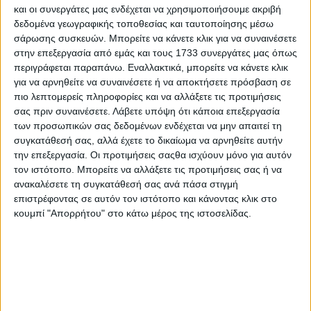
Δείτε εδώ αναλυτικά τις
π
ληρωμές το διάστημα 28
και οι συνεργάτες μας ενδέχεται να χρησιμοποιήσουμε ακριβή
Σεπτεμβρίου έως 2 Οκτωβρίου
δεδομένα γεωγραφικής τοποθεσίας και ταυτοποίησης μέσω
σάρωσης συσκευών. Μπορείτε να κάνετε κλικ για να συναινέσετε
στην επεξεργασία από εμάς και τους 1733 συνεργάτες μας όπως
Σχόλια
Προσθήκη σχολίου
(2)
περιγράφεται παραπάνω. Εναλλακτικά, μπορείτε να κάνετε κλικ
για να αρνηθείτε να συναινέσετε ή να αποκτήσετε πρόσβαση σε
πιο λεπτομερείς πληροφορίες και να αλλάξετε τις προτιμήσεις
σας πριν συναινέσετε.
Λάβετε υπόψη ότι κάποια επεξεργασία
ΤΟ ΔΙΚΟ ΣΑΣ ΣΧΟΛΙΟ
των προσωπικών σας δεδομένων ενδέχεται να μην απαιτεί τη
συγκατάθεσή σας, αλλά έχετε το δικαίωμα να αρνηθείτε αυτήν
Όνομα*
την επεξεργασία. Οι προτιμήσεις σαςθα ισχύουν μόνο για αυτόν
τον ιστότοπο. Μπορείτε να αλλάξετε τις προτιμήσεις σας ή να
ανακαλέσετε τη συγκατάθεσή σας ανά πάσα στιγμή
επιστρέφοντας σε αυτόν τον ιστότοπο και κάνοντας κλικ στο
Email*
κουμπί "Απορρήτου" στο κάτω μέρος της ιστοσελίδας.
Σχόλιο*