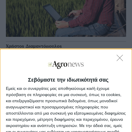
Χρήστος Διαμαντόπουλος
Agronews
15/10/2018, 17:02 μμ
3
2
Σεβόμαστε την ιδιωτικότητά σας
Οι κυριότερες πιστώσεις αφορούσαν την πρόωρη
Εμείς και οι συνεργάτες μας αποθηκεύουμε και/ή έχουμε
συνταξιοδότηση (2.609.455 ευρώ σε 14.208 δικαιούχους)
πρόσβαση σε πληροφορίες σε μια συσκευή, όπως τα cookies,
και τη βελτίωση για την παραγωγή μελιού (162.190 ευρώ
και επεξεργαζόμαστε προσωπικά δεδομένα, όπως μοναδικοί
σε 605 δικαιούχους).
αναγνωριστικοί και προσαρμοσμένες πληροφορίες που
Δείτε εδώ
αναλυτικά τις πληρωμές
αποστέλλονται από μια συσκευή για εξατομικευμένες διαφημίσεις
και περιεχόμενο, μέτρηση διαφήμισης και περιεχομένου, έρευνα
ακροατηρίου και ανάπτυξη υπηρεσιών.
Με την άδειά σας, εμείς
Σχόλια
Προσθήκη σχολίου
(2)
και οι συνεργάτες μας ενδέχεται να χρησιμοποιήσουμε ακριβή