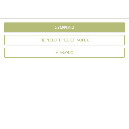
Άνοιξε το σύστημα ΕΑΕ 2025 για διορθώσεις, μέχρι 7/9 η
προθεσμία
2 ημέρες πριν
ΣΥΜΦΩΝΩ
Πιστώθηκε η πρώτη δόση ενίσχυσης στα λιπάσματα, 33,58
εκατ. η πληρωμή
ΠΕΡΙΣΣΟΤΕΡΕΣ ΕΠΙΛΟΓΕΣ
2 ημέρες πριν
ΔΙΑΦΩΝΩ
Στόχος η προκαταβολή ενισχύσεων ως 31/10 το μήνυμα του
Μητσοτάκη
4 ημέρες πριν
Άνοιξαν οι αιτήσεις για de minimis 24,7 εκατ., ως 21
Αυγούστου πληρωμή
4 ημέρες πριν
Με υποβολή ΟΣΔΕ έως τις 15/9 η προκαταβολή 75% τσεκ
τον Οκτώβριο
5 ημέρες πριν