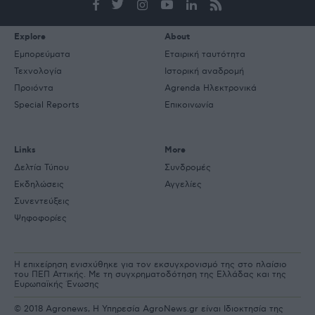
mail
Explore
About
Εμπορεύματα
Εταιρική ταυτότητα
Τεχνολογία
Ιστορική αναδρομή
Προιόντα
Agrenda Ηλεκτρονικά
Special Reports
Επικοινωνία
Links
More
Δελτία Τύπου
Συνδρομές
Εκδηλώσεις
Αγγελίες
Συνεντεύξεις
Ψηφοφορίες
Η επιχείρηση ενισχύθηκε για τον εκσυγχρονισμό της στο πλαίσιο
του ΠΕΠ Αττικής. Με τη συγχρηματοδότηση της Ελλάδας και της
Ευρωπαϊκής Ένωσης
© 2018 Agronews, Η Υπηρεσία AgroNews.gr είναι Ιδιοκτησία της