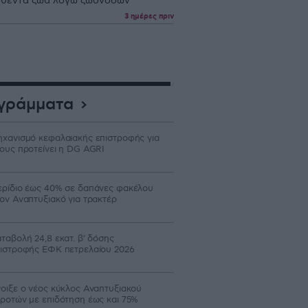
θέντα ζώα λόγω ζωονόσων
3 ημέρες πριν
γράμματα
χανισμό κεφαλαιακής επιστροφής για
ους προτείνει η DG AGRI
ρίδιο έως 40% σε δαπάνες φακέλου
ον Αναπτυξιακό για τρακτέρ
ταβολή 24,8 εκατ. β’ δόσης
ιστροφής ΕΦΚ πετρελαίου 2026
οιξε ο νέος κύκλος Αναπτυξιακού
ροτών με επιδότηση έως και 75%