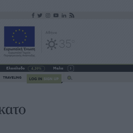
Αθήνα
35
o
Ελαιόλαδο
Μαλακό σιτάρι
Γάλα αγελαδινό
4,39%
-5,64%
Query
TRAVELING
LOG IN
SIGN UP
κατο