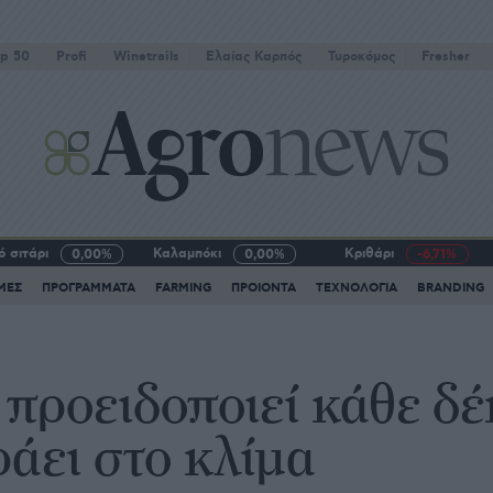
p 50
Profi
Winetrails
Eλαίας Καρπός
Τυροκόμος
Fresher
 σιτάρι
Καλαμπόκι
Κριθάρι
0,00%
0,00%
-6,71%
ΜΕΣ
ΠΡΟΓΡΑΜΜΑΤΑ
FARMING
ΠΡΟΙΟΝΤΑ
ΤΕΧΝΟΛΟΓΙΑ
BRANDING
προειδοποιεί κάθε δέ
άει στο κλίμα