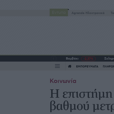
Έντυπα
Agrenda Ηλεκτρονικά
To
Βαμβάκι
Σκληρό
-2,37%
ΕΜΠΟΡΕΥΜΑΤΑ
ΠΛΗΡΩ
Κοινωνία
Η επιστήμη 
βαθμού μετρ