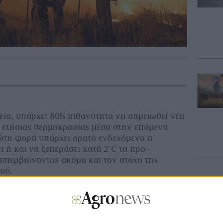
εία, υπάρχει 80% πιθανότητα να σημειωθεί νέα
ετήσιας θερμοκρασίας μέσα στην επόμενη
ρώτη φορά υπάρχει ορατό ενδεχόμενο η
 ή και να ξεπεράσει κατά 2°C τα προ-
 υπερβαίνοντας ακόμα και τον στόχο της
ού.
 προσομοιώσεις που εκτελέστηκαν από 10
κέντρα δείχνουν ότι υπάρχει 86% πιθανότητα
ντε έτη να σπάσει το όριο των 1,5°C και 70%