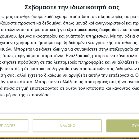
ος της πενταετίας να το ξεπεράσει. Πριν από
Σεβόμαστε την ιδιωτικότητά σας
νότητα να περάσουμε το φράγμα των 1,5°C
New
ενική. Το 2023 ωστόσο καταγράφηκε ήδη ένα
άτες μας αποθηκεύουμε και/ή έχουμε πρόσβαση σε πληροφορίες σε μια
Πληρωμέ
ργαζόμαστε προσωπικά δεδομένα, όπως μοναδικοί αναγνωριστικοί και 
στέλλονται από μια συσκευή για εξατομικευμένες διαφημίσεις και περ
ρετανικού Μετεωρολογικού Γραφείου Άνταμ
εχομένου, έρευνα ακροατηρίου και ανάπτυξη υπηρεσιών.
Με την άδειά σα
Στόχος
το μήν
χεται να χρησιμοποιήσουμε ακριβή δεδομένα γεωγραφικής τοποθεσίας 
νσον τονίζουν ότι η πιθανότητα να φτάσουμε
ών. Μπορείτε να κάνετε κλικ για να συναινέσετε στην επεξεργασία απ
ριστική”. Παρόλο που το 2024 αναμένεται να
 όπως περιγράφεται παραπάνω. Εναλλακτικά, μπορείτε να κάνετε κλικ γ
 η Συμφωνία του Παρισιού αναφέρεται σε
Άνοιξαν
οκτήσετε πρόσβαση σε πιο λεπτομερείς πληροφορίες και να αλλάξετε τι
 Ωστόσο, όπως σημειώνει ο Κρις Χιουιτ από τον
εκατ.,
βετε υπόψη ότι κάποια επεξεργασία των προσωπικών σας δεδομένων ε
γικό Οργανισμό, η μέση αύξηση από τα μέσα
εσή σας, αλλά έχετε το δικαίωμα να αρνηθείτε αυτήν την επεξεργασία. 
ήδη στους 1,4°C.
τόν τον ιστότοπο. Μπορείτε να αλλάξετε τις προτιμήσεις σας ή να ανακα
Με υπο
 πάσα στιγμή επιστρέφοντας σε αυτόν τον ιστότοπο και κάνοντας κλι
προκατ
ω μέρος της ιστοσελίδας.
αγκόσμιας θερμοκρασίας σημαίνει περισσότερα
Σε λειτ
α φαινόμενα: πιο ισχυροί τυφώνες, μεγαλύτερες
Ενίσχυ
 Όπως τονίζει η Νατάλι Μαχόουαλντ από το
ς “μεταφράζεται σε περισσότερες χαμένες
ΕΠΙΛΟΓΕΣ
ΔΙΑΦΩΝΩ
ΣΥ
ρεμ από το Ινστιτούτο του Potsdam προσθέτει
Αποζημι
βαθμού που προστίθεται από την ανθρώπινη