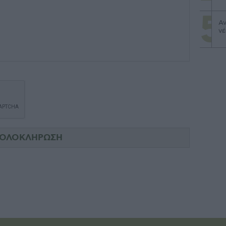
Αν
νέ