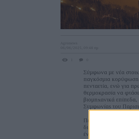
Agronews
06/06/2025, 09:48 πμ
1
0
Σύμφωνα με νέα στοιχ
παγκόσμια κορύφωση 
πενταετία, ενώ για π
θερμοκρασία να φτάσει
βιομηχανικά επίπεδα,
Συμφωνίας του Παρισι
Περισσότερες από 200
διεθνή επιστημονικά 
ένα από τα επόμενα πέ