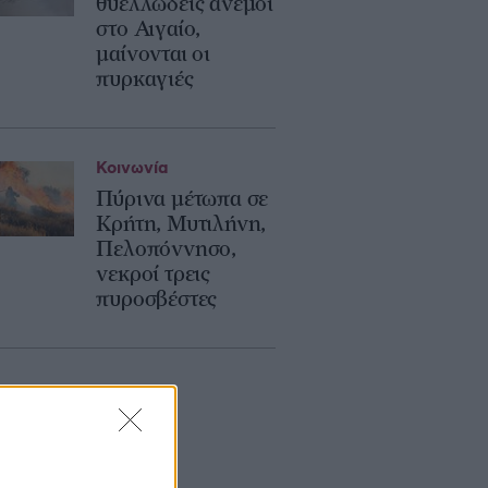
θυελλώδεις άνεμοι
στο Αιγαίο,
μαίνονται οι
πυρκαγιές
Κοινωνία
Πύρινα μέτωπα σε
Κρήτη, Μυτιλήνη,
Πελοπόννησο,
νεκροί τρεις
πυροσβέστες