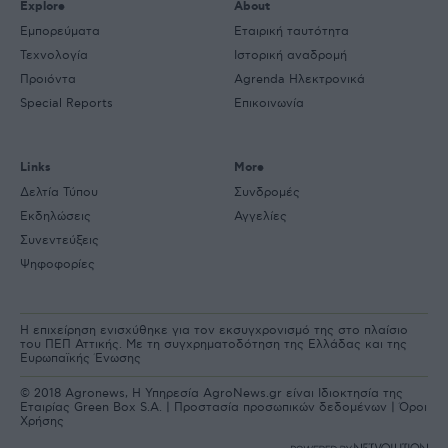
Explore
About
Εμπορεύματα
Εταιρική ταυτότητα
Τεχνολογία
Ιστορική αναδρομή
Προιόντα
Agrenda Ηλεκτρονικά
Special Reports
Επικοινωνία
Links
More
Δελτία Τύπου
Συνδρομές
Εκδηλώσεις
Αγγελίες
Συνεντεύξεις
Ψηφοφορίες
Η επιχείρηση ενισχύθηκε για τον εκσυγχρονισμό της στο πλαίσιο
του ΠΕΠ Αττικής. Με τη συγχρηματοδότηση της Ελλάδας και της
Ευρωπαϊκής Ένωσης
© 2018 Agronews, Η Υπηρεσία AgroNews.gr είναι Ιδιοκτησία της
Εταιρίας Green Box S.A. |
Προστασία προσωπικών δεδομένων
|
Όροι
Χρήσης