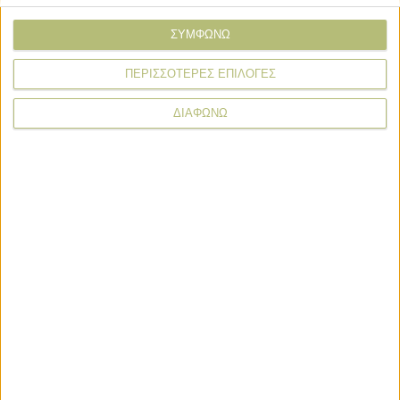
Επιλογές
ΣΥΜΦΩΝΩ
Κερδίζουν τους Γάλλους τα ελληνικά
τρόφιμα
ΠΕΡΙΣΣΟΤΕΡΕΣ ΕΠΙΛΟΓΕΣ
ΔΙΑΦΩΝΩ
News Wire
Πληρωμές
Προγράμματα
Προϊόντα
Τεχνολογία
Στόχος η προκαταβολή ενισχύσεων ως 31 Οκτωβρίου το
μήνυμα του Μητσοτάκη
17 ώρες πριν