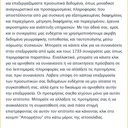
και επεξεργαζόμαστε προσωπικά δεδομένα, όπως μοναδικοί
άνω των 600 εκατ. ευρώ που εκκρεµούν εδώ και µήνες.
αναγνωριστικοί και προσαρμοσμένες πληροφορίες που
Γενικά πάντως και παρά τις ερωτήσεις που τέθηκαν, ο
αποστέλλονται από μια συσκευή για εξατομικευμένες διαφημίσεις
πρωθυπουργός απέφυγε προσεκτικά οποιαδήποτε νέα
και περιεχόμενο, μέτρηση διαφήμισης και περιεχομένου, έρευνα
δέσµευση έναντι των αγροτών. ∆ουλειά της κυβέρνησης,
ακροατηρίου και ανάπτυξη υπηρεσιών.
Με την άδειά σας, εμείς
είπε, είναι να προσφέρει στους αγρότες φθηνή ενέργεια,
και οι συνεργάτες μας ενδέχεται να χρησιμοποιήσουμε ακριβή
όπως κάναµε ήδη µε τη µείωση της τιµής στο αγροτικό
δεδομένα γεωγραφικής τοποθεσίας και ταυτοποίησης μέσω
ρεύµα και επάρκεια σε νερό, ένα θέµα δύσκολο, για το
σάρωσης συσκευών. Μπορείτε να κάνετε κλικ για να συναινέσετε
οποίο γίνονται µεγάλες προσπάθειες. Τα υπόλοιπα
στην επεξεργασία από εμάς και τους 1733 συνεργάτες μας όπως
,τόνισε, είναι υπόθεση των αγροτών. Να κάνουν οµάδες,
περιγράφεται παραπάνω. Εναλλακτικά, μπορείτε να κάνετε κλικ
να κάνουν συνεταιρισµούς, να καινοτοµούν, να
για να αρνηθείτε να συναινέσετε ή να αποκτήσετε πρόσβαση σε
επιλέγουν τις σωστές καλλιέργειες. Tα πάντα όλα
έθεσαν στην πρόσφατη συνάντησή τους µε τον
πιο λεπτομερείς πληροφορίες και να αλλάξετε τις προτιμήσεις
αντιπρόεδρο της κυβέρνησης οι Εθεήτες, η οποία
σας πριν συναινέσετε.
Λάβετε υπόψη ότι κάποια επεξεργασία
προηγήθηκε της ∆ΕΘ. Όχι βέβαια ότι ακούστηκε κάτι
των προσωπικών σας δεδομένων ενδέχεται να μην απαιτεί τη
µετά, από τα πρωθυπουργικά χείλη, για τον αγροτικό
συγκατάθεσή σας, αλλά έχετε το δικαίωμα να αρνηθείτε αυτήν
κόσµο. Πάντως έχω την αίσθηση ότι το ραντεβού
την επεξεργασία. Οι προτιμήσεις σαςθα ισχύουν μόνο για αυτόν
αφορούσε κυρίως το ζήτηµα της σηµασία της εγγραφής
τον ιστότοπο. Μπορείτε να αλλάξετε τις προτιμήσεις σας ή να
της στην Copa-Cogeca. Τουτέστιν, ανάληψη
ανακαλέσετε τη συγκατάθεσή σας ανά πάσα στιγμή
χρηµατοδότησης και λοιπών…κωλυµάτων.
επιστρέφοντας σε αυτόν τον ιστότοπο και κάνοντας κλικ στο
κουμπί "Απορρήτου" στο κάτω μέρος της ιστοσελίδας.
Σε µία ακόµη παρέµβαση του το θεσµικό όργανο, χτυπά
καµπανάκι για τα Επιχειρησιακά Προγράµµατα