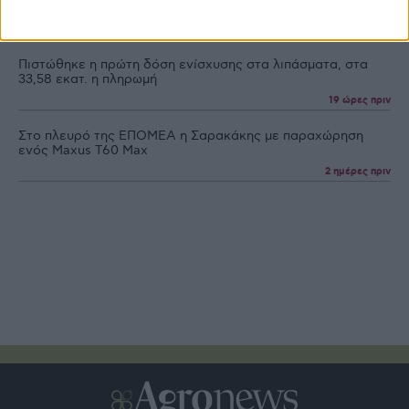
παγκόσμιο χάρτη τα premium αποστάγματα
19 ώρες πριν
Πιστώθηκε η πρώτη δόση ενίσχυσης στα λιπάσματα, στα
33,58 εκατ. η πληρωμή
19 ώρες πριν
Στο πλευρό της ΕΠΟΜΕΑ η Σαρακάκης με παραχώρηση
ενός Maxus T60 Max
2 ημέρες πριν