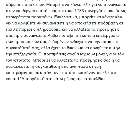
Ο
προϋπολογισμός
για την
Κοινή Αγροτική Πολιτική
σάρωσης συσκευών. Μπορείτε να κάνετε κλικ για να συναινέσετε
ορίστηκε στα
336,4 δισ. ευρώ
για την επερχόμενη
στην επεξεργασία από εμάς και τους 1733 συνεργάτες μας όπως
επταετία, εκ των οποίων τα
258,6 δισ. προορίζονται για
περιγράφεται παραπάνω. Εναλλακτικά, μπορείτε να κάνετε κλικ
τον πρώτο πυλώνα
, και
77,9 δισ. για τον δεύτερο
.
για να αρνηθείτε να συναινέσετε ή να αποκτήσετε πρόσβαση σε
Πρόκειται για μια μείωση 46 δισ. ευρώ συγκριτικά με τα
πιο λεπτομερείς πληροφορίες και να αλλάξετε τις προτιμήσεις
κονδύλια που διατέθηκαν κατά την τρέχουσα
σας πριν συναινέσετε.
Λάβετε υπόψη ότι κάποια επεξεργασία
προγραμματική περίοδο 2014-2020 στα 27 κράτη μέλη.
των προσωπικών σας δεδομένων ενδέχεται να μην απαιτεί τη
Επιπλέον
από το Ταμείο Ανάκαμψης άλλα 7,5 δισ.
ευρώ θα προστεθούν
στα ταμεία της ΚΑΠ που θα
συγκατάθεσή σας, αλλά έχετε το δικαίωμα να αρνηθείτε αυτήν
επιδοτήσουν αγροτικά προγράμματα με
την επεξεργασία. Οι προτιμήσεις σαςθα ισχύουν μόνο για αυτόν
φιλοπεριβαλλοντικό πρόσημο. Σημειώνεται ότι το ποσό
τον ιστότοπο. Μπορείτε να αλλάξετε τις προτιμήσεις σας ή να
αυτό στην αρχική πρόταση της Κομισιόν τον Μάιο,
ανακαλέσετε τη συγκατάθεσή σας ανά πάσα στιγμή
αφορούσε σε 15 δισ. ευρώ, μια μείωση 50% δηλαδή, με την
επιστρέφοντας σε αυτόν τον ιστότοπο και κάνοντας κλικ στο
απώλεια να αντικαθίσταται από
«δωράκι» 5,4 δισ. ευρώ
κουμπί "Απορρήτου" στο κάτω μέρος της ιστοσελίδας.
που θα μοιραστούν τα 15 παλιά κράτη μέλη, εκ των
οποίων στην
Ελλάδα
αντιστοιχούν περί τα
300 εκατ.
ευρώ
.
Την
πρόθεση της Κομισιόν να μην αφήσει πολλά
περιθώρια για παράταση επιπλέον ενός έτους
, δηλαδή
ως το 2022, του τρέχοντος κανονισμού για την ΚΑΠ αλλά
με το
φρέσκο χρήμα της επερχόμενης προγραμματικής
περιόδου
, μαρτυρούν και οι διατυπώσεις των
συμπερασμάτων της Συνόδου Κορυφής που