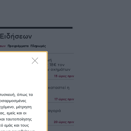
 Ειδήσεων
σεων
Προγράμματα
Πληρωμές
e - Visa: Νέα καλοκαιρινή
ρά με επιβράβευση έως 18€ τον
ια τη φόρτιση ηλεκτρικών οχημάτων
15 ώρες πριν
κή υπερδύναμη θέλει να καταστεί η
έσω σιτηρών
 συσκευή, όπως τα
17 ώρες πριν
προσαρμοσμένες
ιεχόμενο, μέτρηση
ιρινή στασιμότητα στην αγορά
ς, εμείς και οι
ύ σίτου
και ταυτοποίησης
20 ώρες πριν
ό εμάς και τους