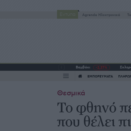
Έντυπα
Agrenda Ηλεκτρονικά
To
Βαμβάκι
Σκληρό
-2,37%
ΕΜΠΟΡΕΥΜΑΤΑ
ΠΛΗΡΩ
Θεσμικά
Το φθηνό πε
που θέλει π