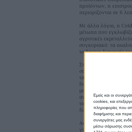
προϊόντων, η επιστρο
περιορίζονται σε 6 λε
Με άλλα λόγια, η Cold
µέτωπα που εγκλωβίζο
αγροτικές εκµεταλλεύσ
συγκυριακό: τα αχαλι
το δίκτυο διανοµής τ
Στο συγκεκριµένο παρ
σάλτσα ντοµάτας, που 
της αξίας αυτής καλύπ
διανοµής και της λια
µεταποίησης, το 10% εί
Εμείς και οι συνεργ
αναγνωρισµένη αξία γι
cookies, και επεξε
το 3% στις ετικέτες κα
πληροφορίες που απο
διαφηµιστικά έξοδα.
διαφήμισης και περι
συνεργάτες μας ενδέ
Αναφορικά µε το κόστ
μέσω σάρωσης συσκευ
για τις εαρινές σπορέ