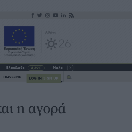
Αθήνα
26
o
Ελαιόλαδο
Μαλακό σιτάρι
Γάλα αγελαδινό
4,39%
-5,64%
Query
TRAVELING
LOG IN
SIGN UP
αι η αγορά