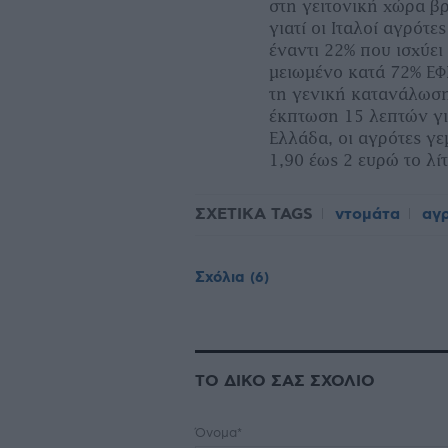
στη γειτονική χώρα βρ
γιατί οι Ιταλοί αγρότ
έναντι 22% που ισχύει
µειωµένο κατά 72% ΕΦΚ
τη γενική κατανάλωση
έκπτωση 15 λεπτών γι
Ελλάδα, οι αγρότες γε
1,90 έως 2 ευρώ το λί
ΣΧΕΤΙΚΑ TAGS
ντομάτα
αγρ
Σχόλια
(6)
ΤΟ ΔΙΚΟ ΣΑΣ ΣΧΟΛΙΟ
Όνομα*