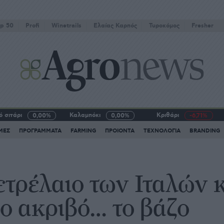
p 50
Profi
Winetrails
Eλαίας Καρπός
Τυροκόμος
Fresher
 σιτάρι
Καλαμπόκι
Κριθάρι
0,00%
0,00%
-6,71%
ΜΕΣ
ΠΡΟΓΡΑΜΜΑΤΑ
FARMING
ΠΡΟΙΟΝΤΑ
ΤΕΧΝΟΛΟΓΙΑ
BRANDING
τρέλαιο των Ιταλών κ
ιο ακριβό… το βάζο