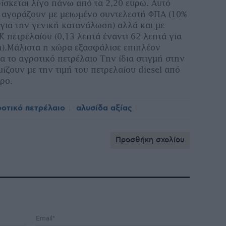
ίσκεται λίγο πάνω από τα 2,20 ευρώ. Αυτό
ες αγοράζουν µε µειωµένο συντελεστή ΦΠΑ (10%
 για την γενική κατανάλωση) αλλά και µε
 πετρελαίου (0,13 λεπτά έναντι 62 λεπτά για
).Μάλιστα η χώρα εξασφάλισε επιπλέον
α το αγροτικό πετρέλαιο Την ίδια στιγµή στην
µίζουν µε την τιµή του πετρελαίου diesel από
τρο.
οτικό πετρέλαιο
αλυσίδα αξίας
Προσθήκη σχολίου
Email*