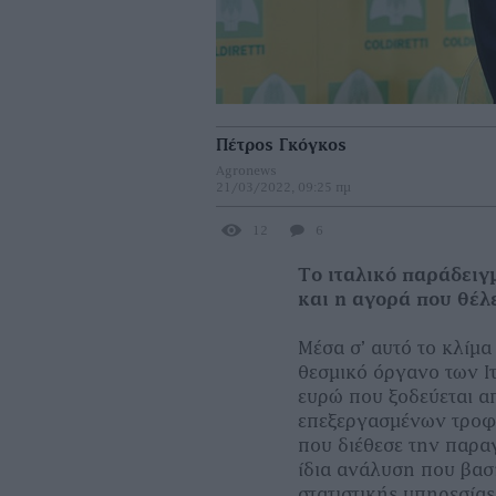
Πέτρος Γκόγκος
Agronews
21/03/2022, 09:25 πμ
12
6
Το ιταλικό παράδειγ
και η αγορά που 
Μέσα σ’ αυτό το κλίµ
θεσµικό όργανο των Ιτ
ευρώ που ξοδεύεται α
επεξεργασµένων τροφί
που διέθεσε την παραγ
ίδια ανάλυση που βασί
στατιστικής υπηρεσία