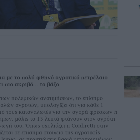
μα με το πολύ φθηνό αγροτικό πετρέλαιο
θέλει πιο ακριβό… το βάζο
α των πολεµικών ανατιµήσεων, το επίσηµο
αλών αγροτών, υπολογίζει ότι για κάθε 1
πό τους καταναλωτές για την αγορά φρέσκων ή
µων, µόλις τα 15 λεπτά φτάνουν στον αγρότη
ωγή του. Όπως σχολιάζει η Coldiretti στην
ζεται σε επίσηµα στοιχεία της αγροτικής
ς Ismea, σε περιπτώσεις βαριά µεταποιηµένων