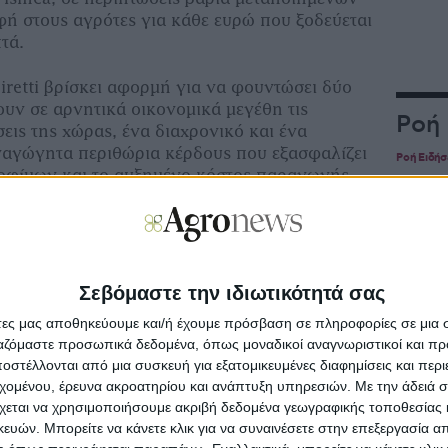
φή στους αγρότες για κάθε ευρώ που ξοδεύεται
πτά.
iretti βρίσκει αφορµή για να φουντώσει δύο
υν σε αρνητικά οικονοµικά µεγέθη τις
Ροή
εις της χώρας, ένα διαχρονικό και ένα
ναγώγητα περιθώρια κέρδους που εξασφαλίζει
Ροή Ειδή
ροφίµων και το αυξηµένο κόστος παραγωγής.
ΔΕΗ blu
άδειγµα µιας γυάλινης συσκευασίας 700ml µε
προσφο
μήνα γ
έχει µέση τιµή στο ράφι τα 1,30 ευρώ, το 53%
τεται από τα περιθώρια κέρδους της αλυσίδας
νικής. Το 18% αφορά τα καθαρά έξοδα της
Σεβόμαστε την ιδιωτικότητά σας
Αγροτι
ναι το κόστος της φιάλης, µόλις το 8% είναι η
Κίνα μ
άτες μας αποθηκεύουμε και/ή έχουμε πρόσβαση σε πληροφορίες σε μια
α τις ντοµάτες, το 6% αφορά στα µεταφορικά,
ργαζόμαστε προσωπικά δεδομένα, όπως μοναδικοί αναγνωριστικοί και 
ι το καπάκι της φιάλης και το 2% σε
στέλλονται από μια συσκευή για εξατομικευμένες διαφημίσεις και περ
Καλοκα
εχομένου, έρευνα ακροατηρίου και ανάπτυξη υπηρεσιών.
Με την άδειά σα
σκληρο
χεται να χρησιμοποιήσουμε ακριβή δεδομένα γεωγραφικής τοποθεσίας 
ος παραγωγής, όσο οι µηχανές ζεσταίνονται
ών. Μπορείτε να κάνετε κλικ για να συναινέσετε στην επεξεργασία απ
ς και φροντίδες, εκφράζονται ανησυχίες από