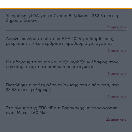
Ροή Ειδήσεων
Προγράμματα
Πληρωμές
Υπεγράφη η ΚΥΑ για τα Σχέδια Βελτίωσης, 263,5 εκατ. η
δημόσια δαπάνη
5 ώρες πριν
Άνοιξε εκ νέου το σύστημα ΕΑΕ 2025 για διορθώσεις,
μέχρι και τις 7 Σεπτεμβρίου η προθεσμία για αγρότες
6 ώρες πριν
Με οδηγούς τσίπουρο και ούζο κερδίζουν έδαφος στoν
παγκόσμιο χάρτη τα premium αποστάγματα
6 ώρες πριν
Πιστώθηκε η πρώτη δόση ενίσχυσης στα λιπάσματα, στα
33,58 εκατ. η πληρωμή
6 ώρες πριν
Στο πλευρό της ΕΠΟΜΕΑ η Σαρακάκης με παραχώρηση
ενός Maxus T60 Max
22 ώρες πριν