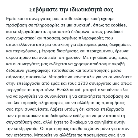
ελέγχων που προκύπτουν από το ΟΠΣ WEB GIS του
ΟΠΣΕΑΕ, μπορούν να μεταβάλλονται μόνο μέσω των
Σεβόμαστε την ιδιωτικότητά σας
αιτημάτων «άρσης επικάλυψης». Διορθώνονται και
προσαρμόζονται μετά την υποβολή τους μόνο με την
Εμείς και οι συνεργάτες μας αποθηκεύουμε και/ή έχουμε
διαδικασία εμπρόθεσμης υποβολής ένστασης, όπως
πρόσβαση σε πληροφορίες σε μια συσκευή, όπως τα cookies,
κάτωθι περιγράφονται ανά περίπτωση.
και επεξεργαζόμαστε προσωπικά δεδομένα, όπως μοναδικοί
αναγνωριστικοί και προσαρμοσμένες πληροφορίες που
αποστέλλονται από μια συσκευή για εξατομικευμένες διαφημίσεις
Διαδικασία υποβολής αιτημάτων
και περιεχόμενο, μέτρηση διαφήμισης και περιεχομένου, έρευνα
ακροατηρίου και ανάπτυξη υπηρεσιών.
Με την άδειά σας, εμείς
i) Τα αιτήματα άρσης επικάλυψης και τα σχετικά
και οι συνεργάτες μας ενδέχεται να χρησιμοποιήσουμε ακριβή
δικαιολογητικά υποβάλλονται από τους παραγωγούς στις
δεδομένα γεωγραφικής τοποθεσίας και ταυτοποίησης μέσω
αρμόδιες Περιφερειακές Διευθύνσεις Ελέγχων και
σάρωσης συσκευών. Μπορείτε να κάνετε κλικ για να συναινέσετε
Ενισχύσεων (Π.Δ.), στις Περιφερειακές Μονάδες (Π.Μ.) και
στην επεξεργασία από εμάς και τους 1733 συνεργάτες μας όπως
Νομαρχιακές Μονάδες (Ν.Μ.), της Γενικής Διεύθυνσης
Ελέγχων Ενισχύσεων και Πληρωμών (ΓΔΕΛΕΠ), στο
περιγράφεται παραπάνω. Εναλλακτικά, μπορείτε να κάνετε κλικ
χρονικό διάστημα, που ορίζονται κάθε φορά από την
για να αρνηθείτε να συναινέσετε ή να αποκτήσετε πρόσβαση σε
ΓΔΕΛΕΠ.
ii) Αιτήματα άρσης επικάλυψης κατατίθενται για
πιο λεπτομερείς πληροφορίες και να αλλάξετε τις προτιμήσεις
τις περιπτώσεις που η επικάλυψη έχει διαπιστωθεί ως
σας πριν συναινέσετε.
Λάβετε υπόψη ότι κάποια επεξεργασία
αποτέλεσμα του χωρικού διασταυρωτικού ελέγχου (κωδ.
των προσωπικών σας δεδομένων ενδέχεται να μην απαιτεί τη
λάθους 53101) που διενεργείται στο ΟΠΣ WEB GIS του
συγκατάθεσή σας, αλλά έχετε το δικαίωμα να αρνηθείτε αυτήν
ΟΠΣΕΑΕ. Επισημαίνεται ότι κατά την διαδικασία αυτή δεν
την επεξεργασία. Οι προτιμήσεις σαςθα ισχύουν μόνο για αυτόν
επιτρέπεται μεταβολή της δηλούμενης γεωμετρίας των
τον ιστότοπο. Μπορείτε να αλλάξετε τις προτιμήσεις σας ή να
αγροτεμαχίων.