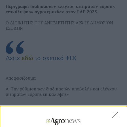
Περιγραφή διαδικασιών ελέγχου αιτημάτων «άρσης
επικάλυψης» αγροτεμαχίων στην ΕΑΕ 2025.
Ο ΔΙΟΙΚΗΤΗΣ ΤΗΣ ΑΝΕΞΑΡΤΗΤΗΣ ΑΡΧΗΣ ΔΗΜΟΣΙΩΝ
ΕΣΟΔΩΝ
Δείτε
εδώ
το σχετικό ΦΕΚ
Αποφασίζουμε:
Α. Την ρύθμιση των διαδικασιών υποβολής και ελέγχου
αιτημάτων «άρσης επικάλυψης»
Διαδικασία Μεταβολών
Τα αποτελέσματα των γεωχωρικών διασταυρωτικών