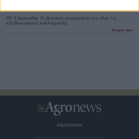
9 ώρες πριν
MF 3 Speciality: Ο ιδανικός συνεργάτης για όλες τις
εξειδικευµένες καλλιέργειες
10 ώρες πριν
ΒΙΒΛΙΟΘΗΚΗ