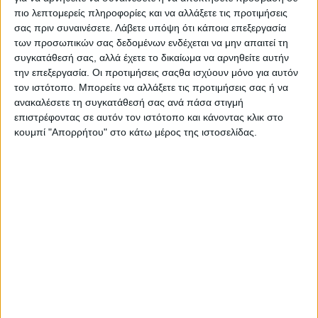
πιο λεπτομερείς πληροφορίες και να αλλάξετε τις προτιμήσεις
σας πριν συναινέσετε.
Λάβετε υπόψη ότι κάποια επεξεργασία
των προσωπικών σας δεδομένων ενδέχεται να μην απαιτεί τη
συγκατάθεσή σας, αλλά έχετε το δικαίωμα να αρνηθείτε αυτήν
την επεξεργασία. Οι προτιμήσεις σαςθα ισχύουν μόνο για αυτόν
τον ιστότοπο. Μπορείτε να αλλάξετε τις προτιμήσεις σας ή να
ανακαλέσετε τη συγκατάθεσή σας ανά πάσα στιγμή
επιστρέφοντας σε αυτόν τον ιστότοπο και κάνοντας κλικ στο
Η επιρροή των «τεχνικών συµβούλων» έχει µηδενισθεί, οι
κουμπί "Απορρήτου" στο κάτω μέρος της ιστοσελίδας.
γνωστές φατρίες που διοικούσαν τον οργανισµό έχουν
αποµονωθεί, οι «δεσµοί αίµατος» που υπήρχαν µε τις
υπηρεσιακές δοµές του υπουργείου Αγροτικής Ανάπτυξης
έχουν ατονήσει, το δέσιµο µε µια µερίδα συνεταιριστικών
οργανώσεων έχει χαθεί, η «θεωρία» των ΚΥ∆ έχει
εγκαταλειφθεί, η υποστήριξη από το πολιτικό προσωπικό
έχει εξανεµισθεί.
Η διαχείριση των αγροτικών κοινοτικών ενισχύσεων
περνά σε ένα αυστηρό, ψηφιοποιηµένο και ελεγχόµενο
µοντέλο, µε την ΑΑ∆Ε να αποκτά κεντρικό ρόλο στη
διαδικασία πληρωµών και ελέγχων. Ταυτόχρονα, η
κυβέρνηση επιχειρεί να αποκαταστήσει την αξιοπιστία του
συστήµατος πληρωµών έναντι της Ε.Ε.