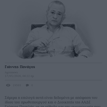
Γιάννης Πανάγος
Agronews
17/05/2026, 08:22 πμ
19503
0
Σήµερα η επιλογή αυτή είναι δεδοµένη µε απόφαση του
ίδιου του πρωθυπουργού και ο ∆ιοικητής της ΑΑ∆Ε
Γιώργος Πιτσιλής, µε τη µέθοδο και την τεχνογνωσία που