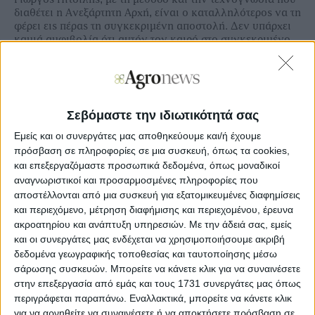
διαθέτει η Ανεξάρτητη Αρχή, είναι ο καταλληλότερος να τη
φέρει εις πέρας τη συγκεκριµένη αποστολή. ∆εν υπάρχει
καµιά αµφιβολία ότι αυτόν τον καιρό στο συγκεκριµένο
ζήτηµα γίνεται δουλειά.
Σεβόμαστε την ιδιωτικότητά σας
Ξεφυλλίστε σε υψηλή ανάλυση την
Εμείς και οι συνεργάτες μας αποθηκεύουμε και/ή έχουμε
εβδομαδιαία Agrenda
πρόσβαση σε πληροφορίες σε μια συσκευή, όπως τα cookies,
και επεξεργαζόμαστε προσωπικά δεδομένα, όπως μοναδικοί
αναγνωριστικοί και προσαρμοσμένες πληροφορίες που
αποστέλλονται από μια συσκευή για εξατομικευμένες διαφημίσεις
και περιεχόμενο, μέτρηση διαφήμισης και περιεχομένου, έρευνα
ακροατηρίου και ανάπτυξη υπηρεσιών.
Με την άδειά σας, εμείς
και οι συνεργάτες μας ενδέχεται να χρησιμοποιήσουμε ακριβή
δεδομένα γεωγραφικής τοποθεσίας και ταυτοποίησης μέσω
σάρωσης συσκευών. Μπορείτε να κάνετε κλικ για να συναινέσετε
στην επεξεργασία από εμάς και τους 1731 συνεργάτες μας όπως
περιγράφεται παραπάνω. Εναλλακτικά, μπορείτε να κάνετε κλικ
για να αρνηθείτε να συναινέσετε ή να αποκτήσετε πρόσβαση σε