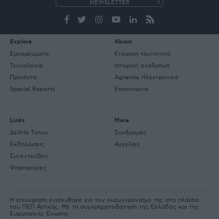
e-
mail
Explore
About
Εμπορεύματα
Εταιρική ταυτότητα
Τεχνολογία
Ιστορική αναδρομή
Προιόντα
Agrenda Ηλεκτρονικά
Special Reports
Επικοινωνία
Links
More
Δελτία Τύπου
Συνδρομές
Εκδηλώσεις
Αγγελίες
Συνεντεύξεις
Ψηφοφορίες
Η επιχείρηση ενισχύθηκε για τον εκσυγχρονισμό της στο πλαίσιο
του ΠΕΠ Αττικής. Με τη συγχρηματοδότηση της Ελλάδας και της
Ευρωπαϊκής Ένωσης