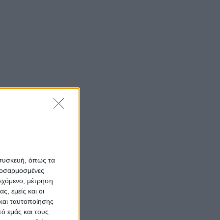
 συσκευή, όπως τα
προσαρμοσμένες
ιεχόμενο, μέτρηση
ς, εμείς και οι
και ταυτοποίησης
ό εμάς και τους