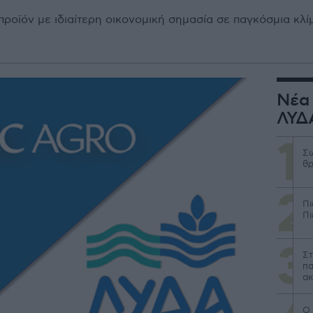
 προϊόν με ιδιαίτερη οικονομική σημασία σε παγκόσμια κλ
Νέα 
ΛΥΔ
Σω
θρ
Πι
Πι
Στ
πα
ακ
Ο 