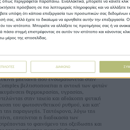
 όπως περιγράφεται παραπάνω. Εναλλακτικά, μπορείτε να κάνετε κλικ γ
οκτήσετε πρόσβαση σε πιο λεπτομερείς πληροφορίες και να αλλάξετε τι
βετε υπόψη ότι κάποια επεξεργασία των προσωπικών σας δεδομένων ε
εσή σας, αλλά έχετε το δικαίωμα να αρνηθείτε αυτήν την επεξεργασία. 
τόν τον ιστότοπο. Μπορείτε να αλλάξετε τις προτιμήσεις σας ή να ανακα
 πάσα στιγμή επιστρέφοντας σε αυτόν τον ιστότοπο και κάνοντας κλι
ω μέρος της ιστοσελίδας.
ΕΠΙΛΟΓΕΣ
ΔΙΑΦΩΝΩ
ΣΥ
λυκίνη μπεταΐνη που ενσωματώνεται στην
Complex
βελτιστοποιείται η αντοχή των φυτών
ιακυμάνσεις θερμοκρασίας, υγρασίας,
ντελώντας στην ταχεία και αδιάκοπη φυτική
σχυση του φωτοσυνθετικού ρυθμού, και κατ’
η της παραγωγής. Ταυτόχρονα, λόγω της
τίνη, επιτείνεται η διαδικασία των
οτρέποντας το φαινόμενο της οξείδωσης και