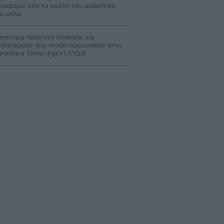
οσφέρει όλα τα οφέλη του ασβεστίου
α μήλα
ινοτόμα προϊόντα λίπανσης και
οδιέγερσης 4ης γενιάς παρουσίασε στην
rotica η Timac Agro | ΛΥΔΑ