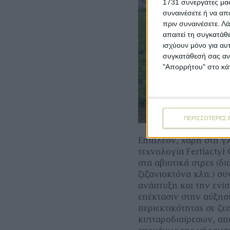
1731 συνεργάτες μας
συναινέσετε ή να απ
πριν συναινέσετε.
Λά
απαιτεί τη συγκατάθ
ισχύουν μόνο για αυ
συγκατάθεσή σας ανά
"Απορρήτου" στο κάτ
ΠΕΡΙΣΣΟΤΕΡΕΣ 
Επιπλέον, χάρη στη γ
τεχνολογία
Fertiactyl
στα αβιοτικά στρες (δ
ζιζανιοκτόνα κλπ.) συ
ανάπτυξη και την ενί
επέκτασιν στην αύξησ
περιεκτικότητας σε ζεα
κυτταροδιαίρεσων, απ