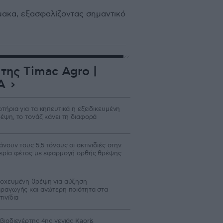
ίμακα, εξασφαλίζοντας σημαντικό
της Timac Agro |
Α
τήρια για τα κηπευτικά η εξειδικευμένη
έψη, το τονάζ κάνει τη διαφορά
άνουν τους 5,5 τόνους οι ακτινιδιές στην
ερία φέτος με εφαρμογή ορθής θρέψης
οχευμένη θρέψη για αύξηση
ραγωγής και ανώτερη ποιότητα στα
τινίδια
βιοδιεγέρτης 4ης γενιάς Kaoris