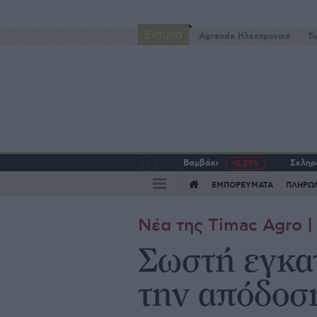
Έντυπα
Agrenda Ηλεκτρονικά
To
Βαμβάκι
Σκληρό
-2,37%
ΕΜΠΟΡΕΥΜΑΤΑ
ΠΛΗΡΩ
Νέα της Timac Agro 
Σωστή εγκα
την απόδοσ