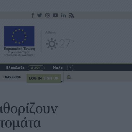
Αθήνα
27
o
Ελαιόλαδο
Μαλακό σιτάρι
Γάλα αγελαδινό
4,39%
-5,64%
Query
TRAVELING
LOG IN
SIGN UP
αθορίζουν
τομάτα