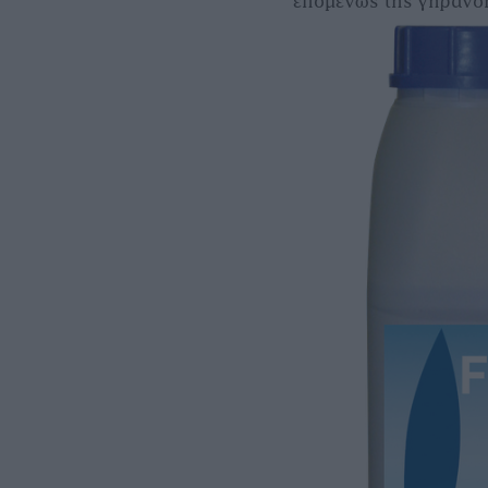
επομένως της γήρανσ