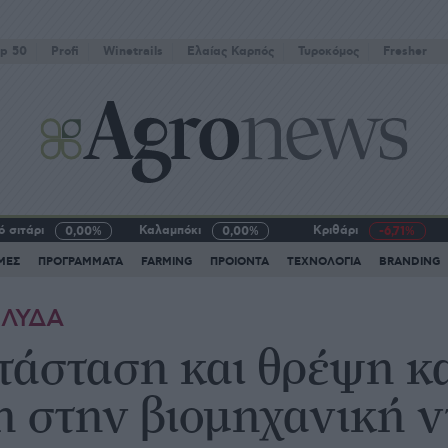
p 50
Profi
Winetrails
Eλαίας Καρπός
Τυροκόμος
Fresher
 σιτάρι
Καλαμπόκι
Κριθάρι
0,00%
0,00%
-6,71%
ΜΕΣ
ΠΡΟΓΡΑΜΜΑΤΑ
FARMING
ΠΡΟΙΟΝΤΑ
ΤΕΧΝΟΛΟΓΙΑ
BRANDING
| ΛΥΔΑ
τάσταση και θρέψη κ
η στην βιομηχανική ν