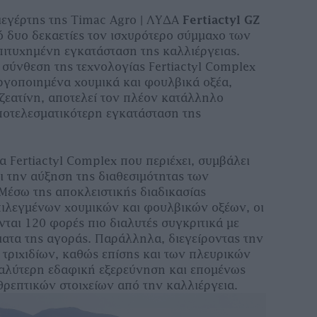
ιεγέρτης της
Timac
Agro
| ΛΥΔΑ
Fertiactyl
GZ
ό δυο δεκαετίες τον ισχυρότερο σύμμαχο των
ιτυχημένη εγκατάσταση της καλλιέργειας.
 σύνθεση της τεχνολογίας
Fertiactyl
Complex
εργοποιημένα χουμικά και φουλβικά οξέα,
 ζεατίνη, αποτελεί τον πλέον κατάλληλο
αποτελεσματικότερη εγκατάσταση της
ία
Fertiactyl
Complex
που περιέχει, συμβάλει
ι την αύξηση της διαθεσιμότητας των
 Μέσω της αποκλειστικής διαδικασίας
ιλεγμένων χουμικών και φουλβικών οξέων, οι
νται 120 φορές πιο διαλυτές συγκριτικά με
ατα της αγοράς. Παράλληλα, διεγείροντας την
 τριχιδίων, καθώς επίσης και των πλευρικών
καλύτερη εδαφική εξερεύνηση και επομένως
επτικών στοιχείων από την καλλιέργεια.