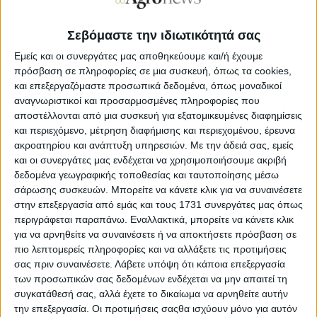
της χώρας μετά το νέο φιάσκο με τις πληρωμές.
Σεβόμαστε την ιδιωτικότητά σας
Σε μια περίοδο που λόγω του πολέμου στον Περσικό
Κόλπο με την ενεργή συμμετοχή της χώρας μας, το κόστος
Εμείς και οι συνεργάτες μας αποθηκεύουμε και/ή έχουμε
παραγωγής και ζωής συνθλίβει τους παραγωγούς, η
πρόσβαση σε πληροφορίες σε μια συσκευή, όπως τα cookies,
Κυβέρνηση δείχνει να ζει σε ένα παράλληλο ιδεατό
και επεξεργαζόμαστε προσωπικά δεδομένα, όπως μοναδικοί
σύμπαν και αντί να αποδώσει σε δεκάδες χιλιάδες
αναγνωριστικοί και προσαρμοσμένες πληροφορίες που
παραγωγούς τα εκατοντάδες εκατομμύρια ευρώ που τους
αποστέλλονται από μια συσκευή για εξατομικευμένες διαφημίσεις
χρωστάει, παραπέμπει την πληρωμή της πλειοψηφίας για
και περιεχόμενο, μέτρηση διαφήμισης και περιεχομένου, έρευνα
το τρίτο 10ήμερο του Ιουνίου, χωρίς ούτε αυτό να είναι
σίγουρο αν θα συμβεί αφού έχουμε πικρή εμπειρία.
ακροατηρίου και ανάπτυξη υπηρεσιών.
Με την άδειά σας, εμείς
και οι συνεργάτες μας ενδέχεται να χρησιμοποιήσουμε ακριβή
Και σαν να μην έφταναν όλα αυτά, ενώ έχουν
δεδομένα γεωγραφικής τοποθεσίας και ταυτοποίησης μέσω
απλήρωτους τους παραγωγούς που δεν μπορούν να
σάρωσης συσκευών. Μπορείτε να κάνετε κλικ για να συναινέσετε
βάλουν πετρέλαιο στα τρακτέρ να καλλιεργήσουν,
στην επεξεργασία από εμάς και τους 1731 συνεργάτες μας όπως
στέλνουν μπιλιετάκια για επιστροφή χρημάτων με τα
περιγράφεται παραπάνω. Εναλλακτικά, μπορείτε να κάνετε κλικ
αχρεωσθήτως καταβληθέντα που ούτε ξέρουμε τι ισχύει
για να αρνηθείτε να συναινέσετε ή να αποκτήσετε πρόσβαση σε
ούτε μπορεί να διασταυρωθεί.
πιο λεπτομερείς πληροφορίες και να αλλάξετε τις προτιμήσεις
σας πριν συναινέσετε.
Λάβετε υπόψη ότι κάποια επεξεργασία
Είμαστε στο ίδιο έργο θεατές όπως πέρυσι που τελικά
των προσωπικών σας δεδομένων ενδέχεται να μην απαιτεί τη
πληρωθήκαμε τα δικά μας χρήματα μόνο όταν βγήκαμε
στα πολυήμερα και μαζικά μπλόκα μας.
συγκατάθεσή σας, αλλά έχετε το δικαίωμα να αρνηθείτε αυτήν
την επεξεργασία. Οι προτιμήσεις σαςθα ισχύουν μόνο για αυτόν