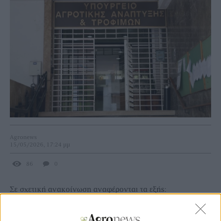
Agronews
15/05/2026, 17:24 μμ
86
0
Σε σχετική ανακοίνωση αναφέρονται τα εξής:
Η Κυβέρνηση για μια ακόμη φορά κοροϊδεύει κατάμουτρα
τους αγρότες, κτηνοτρόφους, μελισσοκόμους, αλιείς όλης