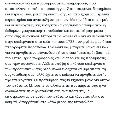
αναγνωριστικοί και προσαρμοσμένες πληροφορίες που
αποστέλλονται από μια συσκευή για εξατομικευμένες διαφημίσεις
και περιεχόμενο, μέτρηση διαφήμισης και περιεχομένου, έρευνα
Διεθνή
08.02.24 - 13:02
ακροατηρίου και ανάπτυξη υπηρεσιών.
Με την άδειά σας, εμείς
Αναταράξεις στις εξαγωγές λαχανικών
και οι συνεργάτες μας ενδέχεται να χρησιμοποιήσουμε ακριβή
αναμένεται να φέρει η αιγυπτιακή
λίρα
δεδομένα γεωγραφικής τοποθεσίας και ταυτοποίησης μέσω
σάρωσης συσκευών. Μπορείτε να κάνετε κλικ για να συναινέσετε
στην επεξεργασία από εμάς και τους 1733 συνεργάτες μας όπως
περιγράφεται παραπάνω. Εναλλακτικά, μπορείτε να κάνετε κλικ
Food insider
17.01.24 - 10:37
για να αρνηθείτε να συναινέσετε ή να αποκτήσετε πρόσβαση σε
Αύξηση 21% στις εξαγωγές φρούτων
πιο λεπτομερείς πληροφορίες και να αλλάξετε τις προτιμήσεις
και λαχανικών σημείωσε η Ελλάδα το
σας πριν συναινέσετε.
Λάβετε υπόψη ότι κάποια επεξεργασία
2023
των προσωπικών σας δεδομένων ενδέχεται να μην απαιτεί τη
συγκατάθεσή σας, αλλά έχετε το δικαίωμα να αρνηθείτε αυτήν
την επεξεργασία. Οι προτιμήσεις σαςθα ισχύουν μόνο για αυτόν
Διεθνή
22.12.23 - 09:35
τον ιστότοπο. Μπορείτε να αλλάξετε τις προτιμήσεις σας ή να
Καθυστερήσεις εξαγωγών φρούτων
ανακαλέσετε τη συγκατάθεσή σας ανά πάσα στιγμή
και λαχανικών λόγω των επιθέσεων
επιστρέφοντας σε αυτόν τον ιστότοπο και κάνοντας κλικ στο
στην Ερυθρά Θάλασσα
κουμπί "Απορρήτου" στο κάτω μέρος της ιστοσελίδας.