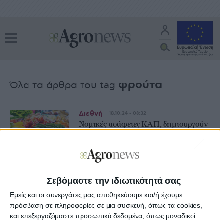
φρούτα
Όλα τα άρθρα του tag
Διεθνή
18.10.24 - 08:32
Νομικές ασάφειες ΚΑΠ, δημιουργούν
αβεβαιότητες για τα επιχειρησιακά
Ομάδων Παραγωγών φρούτων και
λαχανικών
Σεβόμαστε την ιδιωτικότητά σας
Θεσμικά
15.04.24 - 13:18
Εμείς και οι συνεργάτες μας αποθηκεύουμε και/ή έχουμε
Ελαιόλαδο και φρούτα ανέβασαν
πρόσβαση σε πληροφορίες σε μια συσκευή, όπως τα cookies,
19,1% τον δείκτη εσόδων στη γεωργία
και επεξεργαζόμαστε προσωπικά δεδομένα, όπως μοναδικοί