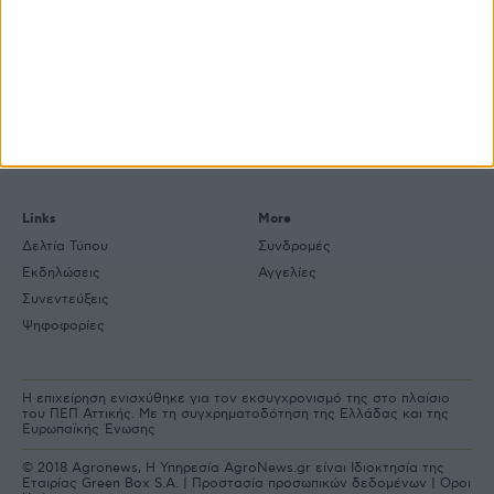
Explore
About
Εμπορεύματα
Εταιρική ταυτότητα
Τεχνολογία
Ιστορική αναδρομή
Προιόντα
Agrenda Ηλεκτρονικά
Special Reports
Επικοινωνία
Links
More
Δελτία Τύπου
Συνδρομές
Εκδηλώσεις
Αγγελίες
Συνεντεύξεις
Ψηφοφορίες
Η επιχείρηση ενισχύθηκε για τον εκσυγχρονισμό της στο πλαίσιο
του ΠΕΠ Αττικής. Με τη συγχρηματοδότηση της Ελλάδας και της
Ευρωπαϊκής Ένωσης
© 2018 Agronews, Η Υπηρεσία AgroNews.gr είναι Ιδιοκτησία της
Εταιρίας Green Box S.A. |
Προστασία προσωπικών δεδομένων
|
Όροι