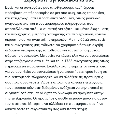
Εμείς και οι συνεργάτες μας αποθηκεύουμε και/ή έχουμε
Οικονομία και Πολιτική
22.02.24 - 11:54
πρόσβαση σε πληροφορίες σε μια συσκευή, όπως τα cookies,
Παγκόσμιοι κλυδωνισμοί φέρνουν
και επεξεργαζόμαστε προσωπικά δεδομένα, όπως μοναδικοί
στα πρόθυρα ύφεσης τη Γερμανία
αναγνωριστικοί και προσαρμοσμένες πληροφορίες που
αποστέλλονται από μια συσκευή για εξατομικευμένες διαφημίσεις
και περιεχόμενο, μέτρηση διαφήμισης και περιεχομένου, έρευνα
ακροατηρίου και ανάπτυξη υπηρεσιών.
Με την άδειά σας, εμείς
Διεθνή
15.02.24 - 11:00
και οι συνεργάτες μας ενδέχεται να χρησιμοποιήσουμε ακριβή
Για έβδομη συνεχή χρονιά μειώνεται
δεδομένα γεωγραφικής τοποθεσίας και ταυτοποίησης μέσω
η παραγωγή κρέατος στη Γερμανία
σάρωσης συσκευών. Μπορείτε να κάνετε κλικ για να συναινέσετε
στην επεξεργασία από εμάς και τους 1733 συνεργάτες μας όπως
περιγράφεται παραπάνω. Εναλλακτικά, μπορείτε να κάνετε κλικ
για να αρνηθείτε να συναινέσετε ή να αποκτήσετε πρόσβαση σε
Οικονομία και Πολιτική
25.01.24 - 12:32
πιο λεπτομερείς πληροφορίες και να αλλάξετε τις προτιμήσεις
Kολλημένο στην ύφεση το γερμανικό
ΑΠΕ εν μέσω πληθωρισμού
σας πριν συναινέσετε.
Λάβετε υπόψη ότι κάποια επεξεργασία
των προσωπικών σας δεδομένων ενδέχεται να μην απαιτεί τη
συγκατάθεσή σας, αλλά έχετε το δικαίωμα να αρνηθείτε αυτήν
την επεξεργασία. Οι προτιμήσεις σαςθα ισχύουν μόνο για αυτόν
Θεσμικά
12.01.24 - 08:15
τον ιστότοπο. Μπορείτε να αλλάξετε τις προτιμήσεις σας ή να
Μεγάλος ξεσηκωμός των Γερμανών
ανακαλέσετε τη συγκατάθεσή σας ανά πάσα στιγμή
αγροτών βάζει πάγο στα Σχέδια της