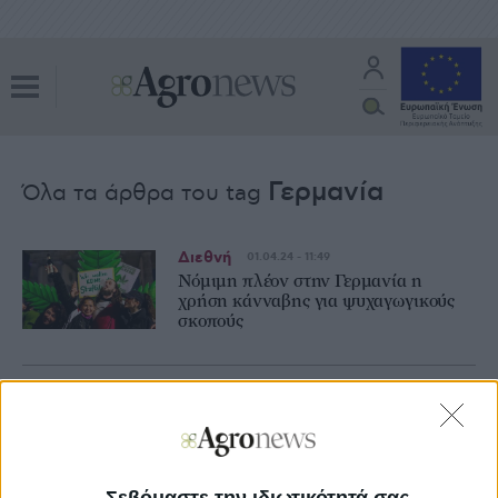
Γερμανία
Όλα τα άρθρα του tag
Διεθνή
01.04.24 - 11:49
Νόμιμη πλέον στην Γερμανία η
χρήση κάνναβης για ψυχαγωγικούς
σκοπούς
Οικονομία και Πολιτική
06.03.24 - 09:27
Αύξηση σημείωσαν οι γερμανικές
εξαγωγές κατά 6,3% τον Ιανουάριο
Σεβόμαστε την ιδιωτικότητά σας