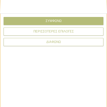
Θεσμικά
03.01.24 - 08:09
Σε παράλυση το αγροτικό κίνημα
Ελλάδος, μπλόκα οι Γερμανοί αγρότες
ΣΥΜΦΩΝΩ
ΠΕΡΙΣΣΟΤΕΡΕΣ ΕΠΙΛΟΓΕΣ
ΠΕΡΙΣΣΟΤΕΡΑ
ΔΙΑΦΩΝΩ
ΒΙΒΛΙΟΘΗΚΗ
e-
mail