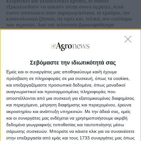
κλιματικές και γεωπολιτικές κρίσεις, οι οποίες
εξακολουθούν να ασκούν πίεση στους αγρότες. Αυτά
έχουν επιπτώσεις στην παραγωγικότητα, το εμπόριο, την
καταναλωτική ζήτηση, τις τιμές και, τελικά, στο εισόδημα
των αγροτών. Από την τελευταία βραχυπρόθεσμη
προοπτική (φθινόπωρο 2023) και παρά ορισμένες
ευνοϊκές αλλά περιορισμένες εξελίξεις στο κόστος των
εισροών, οι τιμές τους, συμπεριλαμβανομένης της
ενέργειας, των λιπασμάτων και των ζωοτροφών είναι
σημαντικά υψηλότερες από τα προ-COVID επίπεδα.
Σεβόμαστε την ιδιωτικότητά σας
Οι τιμές των τροφίμων παραμένουν υψηλές, γεγονός που,
Εμείς και οι συνεργάτες μας αποθηκεύουμε και/ή έχουμε
σε συνδυασμό με τις χαμηλές προοπτικές οικονομικής
πρόσβαση σε πληροφορίες σε μια συσκευή, όπως τα cookies,
ανάπτυξης περιορίζει τις προοπτικές ανάκαμψης της
και επεξεργαζόμαστε προσωπικά δεδομένα, όπως μοναδικοί
καταναλωτικής ζήτησης. Η έκθεση για τις
βραχυπρόθεσμες προοπτικές για τις γεωργικές αγορές της
αναγνωριστικοί και προσαρμοσμένες πληροφορίες που
ΕΕ, η εαρινή έκδοση του 2024, που δημοσιεύθηκε από την
αποστέλλονται από μια συσκευή για εξατομικευμένες διαφημίσεις
Ευρωπαϊκή Επιτροπή, παρουσιάζει τις τελευταίες τάσεις
και περιεχόμενο, μέτρηση διαφήμισης και περιεχομένου, έρευνα
και προοπτικές για βασικές γεωργικές αγορές. Οι αγρότες
ακροατηρίου και ανάπτυξη υπηρεσιών.
Με την άδειά σας, εμείς
της ΕΕ εξακολουθούν να αντιμετωπίζουν πολυάριθμες
και οι συνεργάτες μας ενδέχεται να χρησιμοποιήσουμε ακριβή
προκλήσεις που σχετίζονται με το κόστος των εισροών, το
δεδομένα γεωγραφικής τοποθεσίας και ταυτοποίησης μέσω
οποίο παραμένει σε μεγάλο βαθμό πάνω από τα προ-
σάρωσης συσκευών. Μπορείτε να κάνετε κλικ για να συναινέσετε
COVID επίπεδα, παρά την πρόσφατη πτωτική τάση
στην επεξεργασία από εμάς και τους 1733 συνεργάτες μας όπως
ορισμένων εξ αυτών.