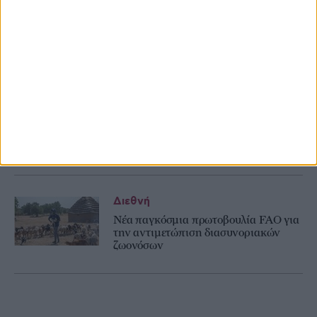
Διεθνή
Αγροτική υπερδύναμη θέλει να
καταστεί η Κίνα μέσω σιτηρών
Διεθνή
Στρατηγική προτεραιότητα η
ανανέωση γενεών στην ευρωπαϊκή
αλιεία το μήνυμα Σχοινά
Διεθνή
Νέα παγκόσμια πρωτοβουλία FAO για
την αντιμετώπιση διασυνοριακών
ζωονόσων