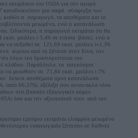
ιες εκτιμήσεις του USDA για την αγορά
7 καταδεικνύουν μια σαφή σύσφιγξη των
 καθώς η παραγωγή, τα αποθέματα και το
ροβλέπονται μειωμένα, ενώ η κατανάλωση
ση. Ειδικότερα, η παραγωγή εκτιμάται ότι θα
 εκατ. μπάλες (-5,4% σε ετήσια βάση), ενώ η
ι να αυξηθεί σε 121,69 εκατ. μπάλες (+1,3%
μενη κυρίως από τη ζήτηση στην Κίνα, την
ντές λόγω της δραστηριότητας του
ύ κλάδου. Παράλληλα, τα παγκόσμια
ι να μειωθούν σε 71,84 εκατ. μπάλες (-7%
 τον δείκτη αποθέματα προς κατανάλωση
%, (από 66,37%), εξέλιξη που αντανακλά τόσο
άτων στις βασικές εξαγωγικές χώρες
 ΗΠΑ) όσο και την αξιοποίησή τους από την
παγκόσμιο εμπόριο εκτιμάται ελαφρώς μειωμένο
σθενέστερης εισαγωγικής ζήτησης σε διεθνές