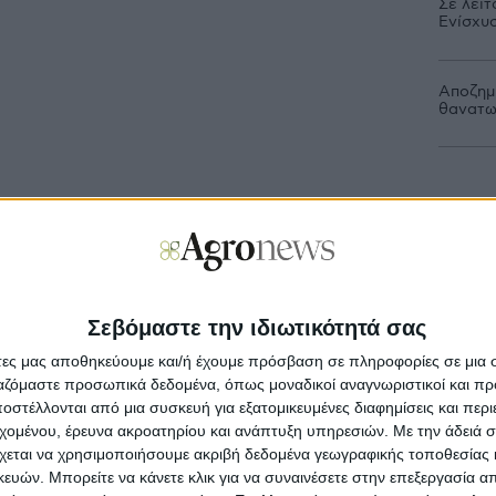
Σε λειτ
Ενίσχυ
Αποζημι
θανατω
Προ
Σεβόμαστε την ιδιωτικότητά σας
Μη
νέ
άτες μας αποθηκεύουμε και/ή έχουμε πρόσβαση σε πληροφορίες σε μια
ργαζόμαστε προσωπικά δεδομένα, όπως μοναδικοί αναγνωριστικοί και 
στέλλονται από μια συσκευή για εξατομικευμένες διαφημίσεις και περ
Με
στ
εχομένου, έρευνα ακροατηρίου και ανάπτυξη υπηρεσιών.
Με την άδειά σα
σμια παραγωγή αναμένεται να διαμορφωθεί
χεται να χρησιμοποιήσουμε ακριβή δεδομένα γεωγραφικής τοποθεσίας 
νους, καταγράφοντας υποχώρηση κατά 24,7
ών. Μπορείτε να κάνετε κλικ για να συναινέσετε στην επεξεργασία απ
ε ετήσια βάση), σε σχέση με το ιστορικά υψηλό
Κα