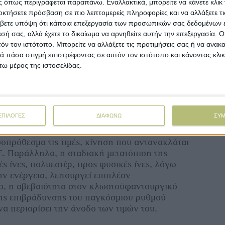
 όπως περιγράφεται παραπάνω. Εναλλακτικά, μπορείτε να κάνετε κλικ γ
επ
ατ. τόνων. Η πτώση αποδίδεται κυρίως σε
οκτήσετε πρόσβαση σε πιο λεπτομερείς πληροφορίες και να αλλάξετε τι
 ΗΠΑ, την Αργεντινή, την Αυστραλία και το
βετε υπόψη ότι κάποια επεξεργασία των προσωπικών σας δεδομένων ε
α, η παγκόσμια κατανάλωση αν και εκτιμάται
εσή σας, αλλά έχετε το δικαίωμα να αρνηθείτε αυτήν την επεξεργασία. 
Άν
ους 823,2 εκατ. τόνους (έναντι 823,5 εκατ.
αγ
τόν τον ιστότοπο. Μπορείτε να αλλάξετε τις προτιμήσεις σας ή να ανακα
σχυθεί, με τη μεγαλύτερη άνοδο να εκτιμάται
 πάσα στιγμή επιστρέφοντας σε αυτόν τον ιστότοπο και κάνοντας κλι
συνεχιζόμενης πληθυσμιακής αύξησης.
ω μέρος της ιστοσελίδας.
Αν
νέ
άμβακος το περιοριστικό περιβάλλον
ΕΠΙΛΟΓΕΣ
ΔΙΑΦΩΝΩ
ΣΥ
άκι, η αγορά βαμβακιού διαμορφώνεται κατά
περιοριστικό περιβάλλον προσφοράς, το οποίο
σοπρόθεσμα τις τιμές, κίνηση που αντανακλάται
ΜΕ. Παράλληλα, η σταδιακή μετατόπιση της
ς ίνες, πολυεστέρ, προς φυσικές ίνες, λόγω
ν ενέργεια, λειτουργεί επιπλέον
ο, η αβεβαιότητα στον κλωστοϋφαντουργικό
της επιβράδυνσης του παγκόσμιου ρυθμού
να περιορίσει την άνοδο των τιμών του.