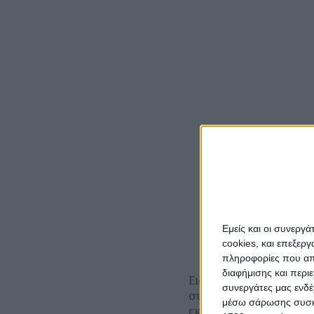
Εμείς και οι συνεργ
cookies, και επεξε
πληροφορίες που απο
διαφήμισης και περι
Ειδικότερα, η παγκό
συνεργάτες μας ενδέ
στους 819,1 εκατ. τό
μέσω σάρωσης συσκευ
εκατ. τόνους (-2,9% σ