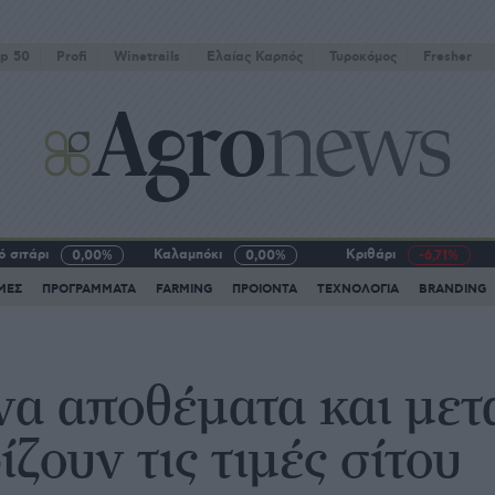
p 50
Profi
Winetrails
Eλαίας Καρπός
Τυροκόμος
Fresher
 σιτάρι
Καλαμπόκι
Κριθάρι
0,00%
0,00%
-6,71%
ΜΕΣ
ΠΡΟΓΡΑΜΜΑΤΑ
FARMING
ΠΡΟΙΟΝΤΑ
ΤΕΧΝΟΛΟΓΙΑ
BRANDING
να αποθέματα και μετ
ζουν τις τιμές σίτου