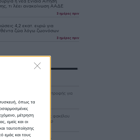
ουργία η νέα Ενιαία Αίτηση
σης, τι λέει ανακοίνωση ΑΑΔΕ
3 ημέρες πριν
ώσεις 4,2 εκατ. ευρώ για
θέντα ζώα λόγω ζωονόσων
3 ημέρες πριν
γράμματα
χανισμό κεφαλαιακής επιστροφής για
ους προτείνει η DG AGRI
 συσκευή, όπως τα
προσαρμοσμένες
ιεχόμενο, μέτρηση
ρίδιο έως 40% σε δαπάνες φακέλου
ον Αναπτυξιακό για τρακτέρ
ς, εμείς και οι
και ταυτοποίησης
ό εμάς και τους
ταβολή 24,8 εκατ. β’ δόσης