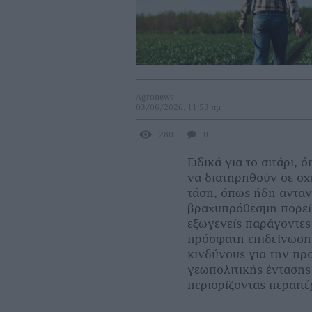
Agronews
03/06/2026, 11:53 πμ
280
0
Ειδικά για το σιτάρι, 
να διατηρηθούν σε σχ
τάση, όπως ήδη ανταν
βραχυπρόθεσμη πορεία
εξωγενείς παράγοντες 
πρόσφατη επιδείνωση 
κινδύνους για την π
γεωπολιτικής έντασης
περιορίζοντας περαιτ