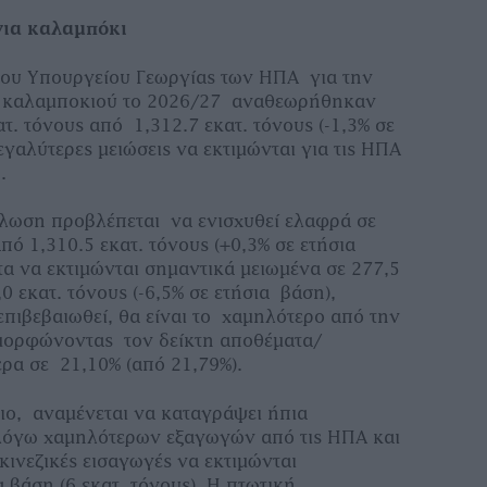
για καλαμπόκι
ς του Υπουργείου Γεωργίας των ΗΠΑ για την
 καλαμποκιού το 2026/27 αναθεωρήθηκαν
ατ. τόνους από 1,312.7 εκατ. τόνους (-1,3% σε
μεγαλύτερες μειώσεις να εκτιμώνται για τις ΗΠΑ
.
λωση προβλέπεται να ενισχυθεί ελαφρά σε
από 1,310.5 εκατ. τόνους (+0,3% σε ετήσια
τα να εκτιμώνται σημαντικά μειωμένα σε 277,5
0 εκατ. τόνους (-6,5% σε ετήσια βάση),
επιβεβαιωθεί, θα είναι το χαμηλότερο από την
αμορφώνοντας τον δείκτη αποθέματα/
ρα σε 21,10% (από 21,79%).
ο, αναμένεται να καταγράψει ήπια
όγω χαμηλότερων εξαγωγών από τις ΗΠΑ και
 κινεζικές εισαγωγές να εκτιμώνται
 βάση (6 εκατ. τόνους). Η πτωτική