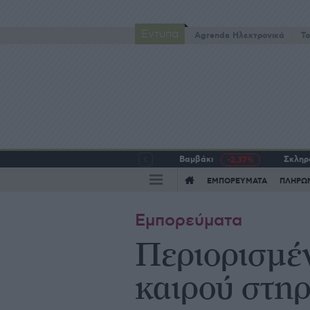
Έντυπα
Agrenda Ηλεκτρονικά
To
Βαμβάκι
Σκληρό
-2,37%
ΕΜΠΟΡΕΥΜΑΤΑ
ΠΛΗΡΩ
Εμπορεύματα
Περιορισμέ
καιρού στηρί