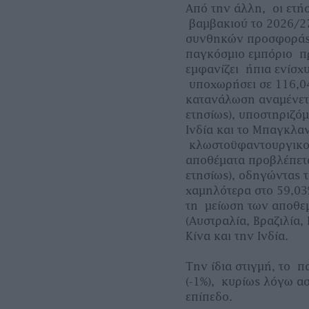
Από την άλλη, οι ετήσ
βαμβακιού το 2026/2
συνθηκών προσφοράς,
παγκόσμιο εμπόριο π
εμφανίζει ήπια ενίσχυ
υποχωρήσει σε 116,04
κατανάλωση αναμένετα
ετησίως), υποστηριζό
Ινδία και το Μπαγκλα
κλωστοϋφαντουργικο
αποθέματα προβλέπετα
ετησίως), οδηγώντας
χαμηλότερα στο 59,03
τη μείωση των αποθεμ
(Αυστραλία, Βραζιλία,
Κίνα και την Ινδία.
Την ίδια στιγμή, το 
(-1%), κυρίως λόγω α
επίπεδο.