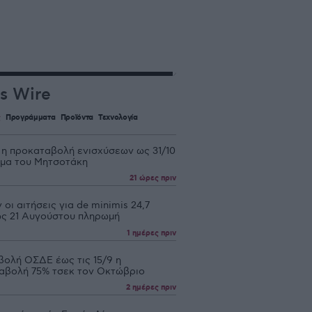
s Wire
ς
Προγράμματα
Προϊόντα
Τεχνολογία
 η προκαταβολή ενισχύσεων ως 31/10
υμα του Μητσοτάκη
21 ώρες πριν
 οι αιτήσεις για de minimis 24,7
 ως 21 Αυγούστου πληρωμή
1 ημέρες πριν
βολή ΟΣΔΕ έως τις 15/9 η
αβολή 75% τσεκ τον Οκτώβριο
2 ημέρες πριν