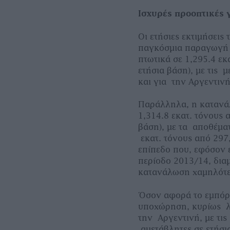
Ισχυρές προοπτικές 
Οι ετήσιες εκτιμήσει
παγκόσμια παραγωγή
πτωτικά σε 1,295.4 εκ
ετήσια βάση), με τις 
και για την Αργεντινή
Παράλληλα, η κατανά
1,314.8 εκατ. τόνους 
βάση), με τα αποθέμα
εκατ. τόνους από 297,
επίπεδο που, εφόσον 
περίοδο 2013/14, δι
κατανάλωση χαμηλότε
Όσον αφορά το εμπόρι
υποχώρηση, κυρίως λ
την Αργεντινή, με τις
αμετάβλητες σε ετήσια