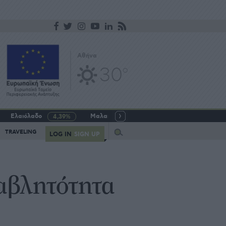
Αθήνα
30
o
Ελαιόλαδο
Μαλακό σιτάρι
Γάλα αγελαδινό
4,39%
-5,64%
Query
TRAVELING
LOG IN
SIGN UP
αβλητότητα