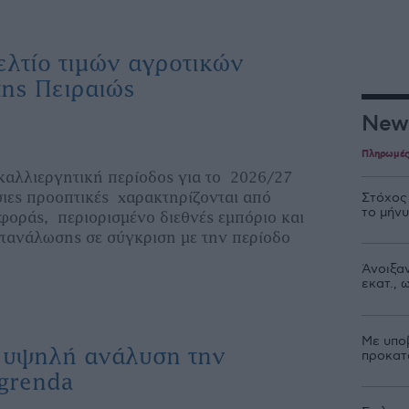
ελτίο τιμών αγροτικών
ης Πειραιώς
New
Πληρωμέ
 καλλιεργητική περίοδος για το 2026/27
σιες προοπτικές χαρακτηρίζονται από
Στόχος
το μήν
οράς, περιορισμένο διεθνές εμπόριο και
τανάλωσης σε σύγκριση με την περίοδο
Άνοιξαν
εκατ.,
Με υπο
ε υψηλή ανάλυση την
προκατ
grenda