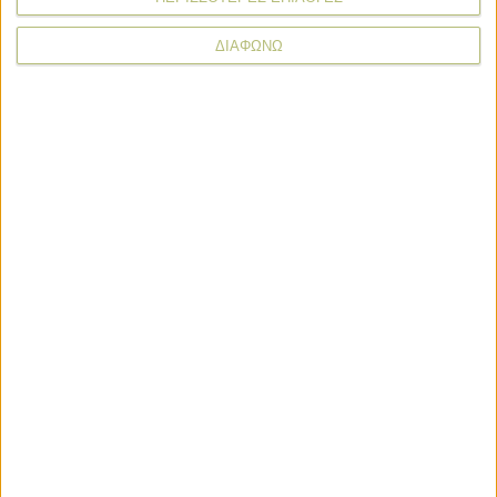
ΔΙΑΦΩΝΩ
* υποχρεωτικά πεδία
Εμπορεύματα
Εμπορεύματα