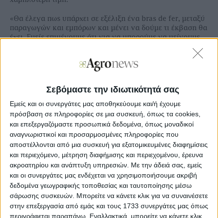
«Θα έλεγα πως υπάρχει σε εξέλιξη ένα bras de fer, μεταξύ
παραγωγών και εμπόρων και μένει να δούμε τι έκβαση θα
έχει. Εμείς επιμένουμε ότι για να μπορούμε να μείνουμε
στην καλλιέργεια θα πρέπει αυτή να είναι βιώσιμη και να
αφήνει και ένα μικρό εισόδημα προκειμένου να ζήσουμε
την οικογένειά μας», επισημαίνει στην Agrenda, ο
Γιάννης Κουκούτσης, πρόεδρος του
Αγροτικού
Συνεταιρισμού Πλατυκάμπου.
Σεβόμαστε την ιδιωτικότητά σας
Εμείς και οι συνεργάτες μας αποθηκεύουμε και/ή έχουμε
πρόσβαση σε πληροφορίες σε μια συσκευή, όπως τα cookies,
και επεξεργαζόμαστε προσωπικά δεδομένα, όπως μοναδικοί
Ξεφυλλίστε σε υψηλή ανάλυση το νέο
αναγνωριστικοί και προσαρμοσμένες πληροφορίες που
τεύχος Winetrails
αποστέλλονται από μια συσκευή για εξατομικευμένες διαφημίσεις
και περιεχόμενο, μέτρηση διαφήμισης και περιεχομένου, έρευνα
ακροατηρίου και ανάπτυξη υπηρεσιών.
Με την άδειά σας, εμείς
και οι συνεργάτες μας ενδέχεται να χρησιμοποιήσουμε ακριβή
δεδομένα γεωγραφικής τοποθεσίας και ταυτοποίησης μέσω
σάρωσης συσκευών. Μπορείτε να κάνετε κλικ για να συναινέσετε
στην επεξεργασία από εμάς και τους 1733 συνεργάτες μας όπως
περιγράφεται παραπάνω. Εναλλακτικά, μπορείτε να κάνετε κλικ