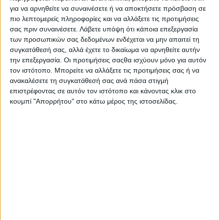
για να αρνηθείτε να συναινέσετε ή να αποκτήσετε πρόσβαση σε
πιο λεπτομερείς πληροφορίες και να αλλάξετε τις προτιμήσεις
σας πριν συναινέσετε.
Λάβετε υπόψη ότι κάποια επεξεργασία
των προσωπικών σας δεδομένων ενδέχεται να μην απαιτεί τη
συγκατάθεσή σας, αλλά έχετε το δικαίωμα να αρνηθείτε αυτήν
την επεξεργασία. Οι προτιμήσεις σαςθα ισχύουν μόνο για αυτόν
τον ιστότοπο. Μπορείτε να αλλάξετε τις προτιμήσεις σας ή να
ανακαλέσετε τη συγκατάθεσή σας ανά πάσα στιγμή
επιστρέφοντας σε αυτόν τον ιστότοπο και κάνοντας κλικ στο
κουμπί "Απορρήτου" στο κάτω μέρος της ιστοσελίδας.
Η συλλογική οργάνωση καλλιέργησε φέτος γύρω στα 500
στρέμματα με σκόρδο, από τα οποία περίπου τα μισά είναι
της εντόπιας ποικιλίας και τα άλλα μισά τα λεγόμενα
«κινέζικα», τα οποία δεν έχουν την ποιότητα της εντόπιας,
αλλά, παρόλα αυτά, πιάνουν σχετικά καλές τιμές, καθώς
είναι πρώιμου κύκλου και ως εκ τούτου βγαίνουν
νωρίτερα στην αγορά και αξιοποιούν αυτό το εμπορικό
παράθυρο ευκαιρίας που προκύπτει.
Ποιοτικά η φετινή παραγωγή στο εντόπιο χαρακτηρίζεται