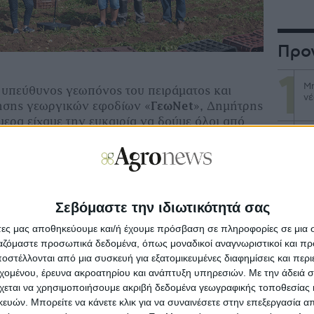
Προ
Μη
 υπεύθυνος γεωπόνος του πειράµατος και
νέ
ρησης γεωργικών εφοδίων «
ΓεωNet
», ∆ηµήτρης
µερα είχαµε την ευκαιρία να δούµε όλοι από
η
διαφορά δύο προγραµµάτων λίπανσης
,
Με
στ
και των ανταγωνιστών. Όπως φάνηκε
από την
 διαφορά είναι εµφανής, τόσο στην απόδοση,
-1,5 τόνο των ανταγωνιστικών λιπασµάτων
Κα
eofert, όσο και στην
εµπορικότητα των
επ
Σεβόμαστε την ιδιωτικότητά σας
άτες μας αποθηκεύουμε και/ή έχουμε πρόσβαση σε πληροφορίες σε μια
Άν
ργαζόμαστε προσωπικά δεδομένα, όπως μοναδικοί αναγνωριστικοί και 
αγ
στέλλονται από μια συσκευή για εξατομικευμένες διαφημίσεις και περ
εχομένου, έρευνα ακροατηρίου και ανάπτυξη υπηρεσιών.
Με την άδειά σα
χεται να χρησιμοποιήσουμε ακριβή δεδομένα γεωγραφικής τοποθεσίας 
Αν
νέ
ών. Μπορείτε να κάνετε κλικ για να συναινέσετε στην επεξεργασία απ