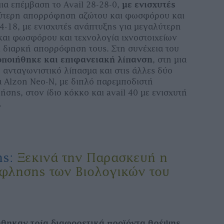
ια επέµβαση το Avail 28-28-0,
µε ενισχυτές
ύτερη απορρόφηση αζώτου και φωσφόρου και
4-18, µε ενισχυτές ανάπτυξης για µεγαλύτερη
αι φωσφόρου και τεχνολογία ιχνοστοιχείων
αι διαρκή απορρόφηση τους. Στη συνέχεια του
ποιήθηκε και επιφανειακή λίπανση
, στη µια
 ανταγωνιστικό λίπασµα και στις άλλες δύο
α Alzon Neo-N, µε διπλό παρεµποδιστή
ήσης, στον ίδιο κόκκο και avail 40 µε ενισχυτή
.
ης:
Ξεκινά την Παρασκευή η
όφλησης των Βιολογικών του
ήθηκαν τρία διαφορετικά προϊόντα θρέψης