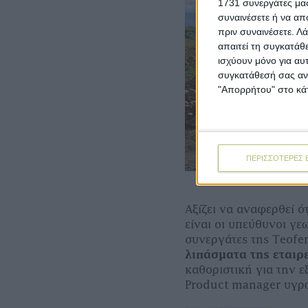
1731 συνεργάτες μας
συναινέσετε ή να απ
πριν συναινέσετε.
Λά
απαιτεί τη συγκατάθ
ισχύουν μόνο για αυ
συγκατάθεσή σας ανά
"Απορρήτου" στο κάτ
ΠΕΡΙΣΣΟΤΕΡΕΣ 
Αξίζει να αναφερθεί ό
είναι οι υπεύθυνοι γε
συνεργάτες της Teofe
λιπάσµατα της εταιρ
καθοριστική για την ε
Product manager υγρ