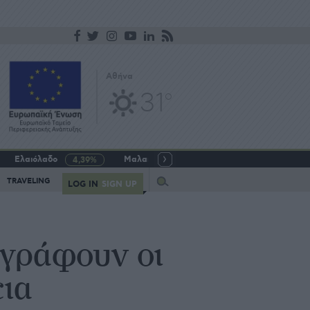
Αθήνα
31
o
Ελαιόλαδο
Μαλακό σιτάρι
Γάλα αγελαδινό
4,39%
-5,64%
Query
TRAVELING
LOG IN
SIGN UP
 γράφουν οι
ια