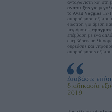
ανταγωνιστή και στη µ
ανάπτυξης
για µεγαλ
το
Avail Veggies
12-1
απορρόφηση αζώτου κ
electron για άµεση κ
πειράµατος,
πραγµατο
επέµβαση µε ένα απλό
επεµβάσεις µε λίπασµ
ουρεάσης και νιτροποι
απορρόφησης αζώτου
Διαβάστε επίσ
διαδικασία εξ
2019
Παράλληλα,
αξιολογ