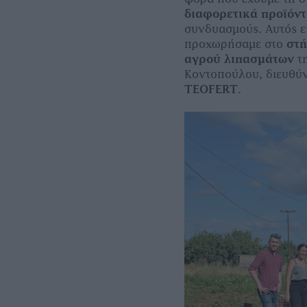
διαφορετικά προϊόν
συνδυασµούς. Αυτός ε
προχωρήσαµε στο
στή
αγρού λιπασµάτων
τη
Κοντοπούλου, διευθύν
ΤΕΟFERT
.