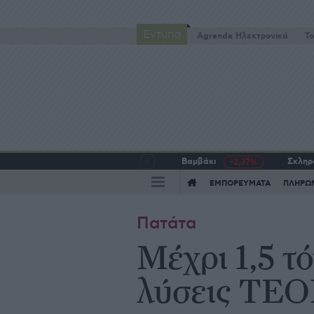
Έντυπα
Agrenda Ηλεκτρονικά
To
Βαμβάκι
Σκληρό
-2,37%
ΕΜΠΟΡΕΥΜΑΤΑ
ΠΛΗΡΩ
Πατάτα
Μέχρι 1,5 τ
λύσεις TEO