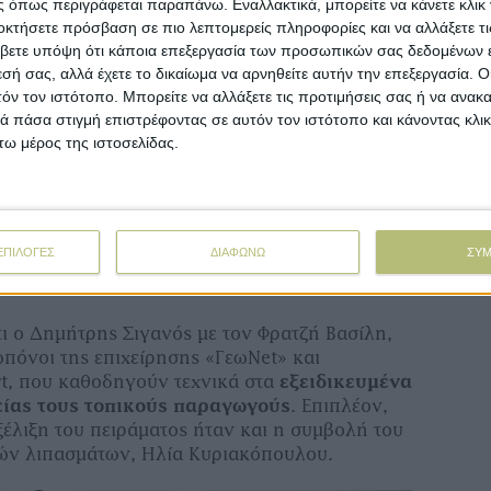
 όπως περιγράφεται παραπάνω. Εναλλακτικά, μπορείτε να κάνετε κλικ γ
οκτήσετε πρόσβαση σε πιο λεπτομερείς πληροφορίες και να αλλάξετε τι
βετε υπόψη ότι κάποια επεξεργασία των προσωπικών σας δεδομένων ε
εσή σας, αλλά έχετε το δικαίωμα να αρνηθείτε αυτήν την επεξεργασία. 
τόν τον ιστότοπο. Μπορείτε να αλλάξετε τις προτιμήσεις σας ή να ανακα
 πάσα στιγμή επιστρέφοντας σε αυτόν τον ιστότοπο και κάνοντας κλι
ω μέρος της ιστοσελίδας.
ΕΠΙΛΟΓΕΣ
ΔΙΑΦΩΝΩ
ΣΥ
τι ο ∆ηµήτρης Σιγανός µε τον Φρατζή Βασίλη,
ωπόνοι της επιχείρησης «ΓεωNet» και
rt, που καθοδηγούν τεχνικά στα
εξειδικευµένα
είας τους τοπικούς παραγωγούς
. Επιπλέον,
ξέλιξη του πειράµατος ήταν και η συµβολή του
ών λιπασµάτων, Ηλία Κυριακόπουλου.