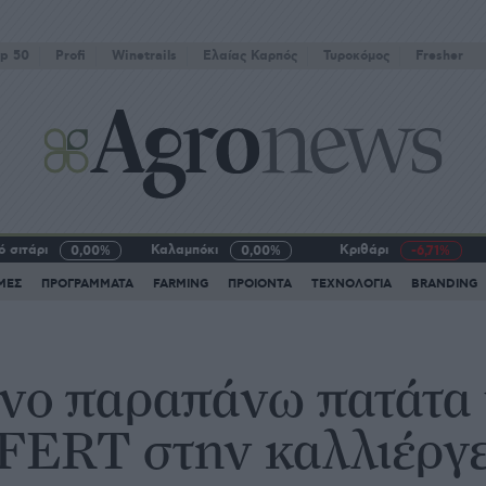
p 50
Profi
Winetrails
Eλαίας Καρπός
Τυροκόμος
Fresher
 σιτάρι
Καλαμπόκι
Κριθάρι
0,00%
0,00%
-6,71%
ΜΕΣ
ΠΡΟΓΡΑΜΜΑΤΑ
FARMING
ΠΡΟΙΟΝΤΑ
ΤΕΧΝΟΛΟΓΙΑ
BRANDING
όνο παραπάνω πατάτα
FERT στην καλλιέργε