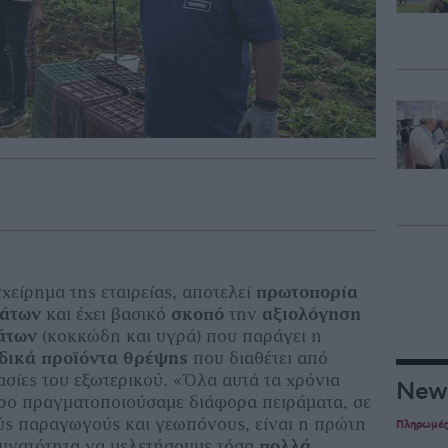
χείρηµα της εταιρείας, αποτελεί
πρωτοπορία
µάτων
και έχει βασικό
σκοπό
την
αξιολόγηση
άτων
(κοκκώδη και υγρά) που παράγει η
ιδικά προϊόντα θρέψης
που διαθέτει από
ασίες του εξωτερικού. «Όλα αυτά τα χρόνια
New
ρο πραγµατοποιούσαµε διάφορα πειράµατα, σε
ύς παραγωγούς και γεωπόνους, είναι η πρώτη
Πληρωμέ
δυνατότητα να µελετήσουµε τόσα
πολλά