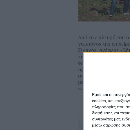
Από την πλευρά του ο
γεωπόνος της επιχεί
Σιγανός, ανέφερε «Σή
κοντά, στο χωράφι, τ
δηλαδή της Teofert 
πρώτη συγκοµιδή
, η
αναµένεται
διαφορά 1
µε τα λιπάσµατα της T
κονδύλων
».
Εμείς και οι συνεργ
cookies, και επεξε
πληροφορίες που απο
διαφήμισης και περι
συνεργάτες μας ενδέ
μέσω σάρωσης συσκευ