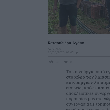
Κατσουλιέρη Αγάπη
Agronews
26/06/2020, 08:45 πμ
36
0
Το καινούργιο αυτό εγ
στο χώρο των λιπασ
καινούργιων λιπασµ
εταιρεία, καθώς
και ε
αποκλειστικές συνεργ
παρουσίας µας στο χώ
συνεργασία µε τοπικο
φορά που έχουµε τη 