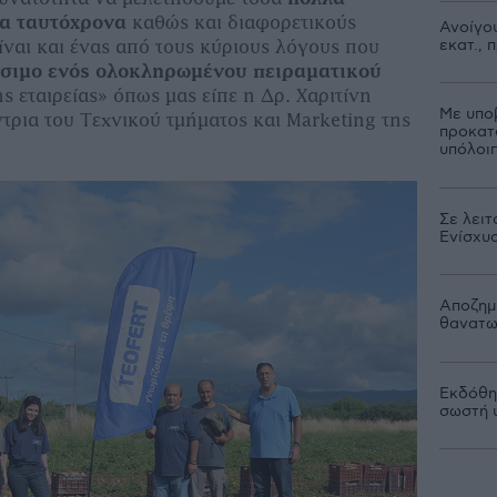
τα ταυτόχρονα
καθώς και διαφορετικούς
Ανοίγου
εκατ.,
ίναι και ένας από τους κύριους λόγους που
σιµο ενός ολοκληρωµένου πειραµατικού
ς εταιρείας» όπως µας είπε η ∆ρ. Χαριτίνη
Με υπο
τρια του Τεχνικού τµήµατος και Marketing της
προκατ
υπόλοι
Σε λειτ
Ενίσχυ
Αποζημι
θανατω
Εκδόθηκ
σωστή 