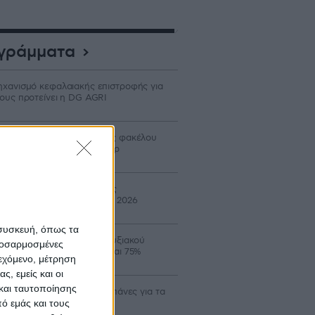
γράμματα
χανισμό κεφαλαιακής επιστροφής για
ους προτείνει η DG AGRI
ρίδιο έως 40% σε δαπάνες φακέλου
ον Αναπτυξιακό για τρακτέρ
ταβολή 24,8 εκατ. β’ δόσης
ιστροφής ΕΦΚ πετρελαίου 2026
 συσκευή, όπως τα
οιξε ο νέος κύκλος Αναπτυξιακού
προσαρμοσμένες
ροτών με επιδότηση έως και 75%
ιεχόμενο, μέτρηση
ς, εμείς και οι
και ταυτοποίησης
αδρομικά επιλέξιμες οι δαπάνες για τα
α Σχέδια Βελτίωσης
ό εμάς και τους