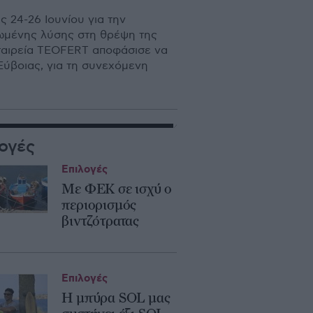
 24-26 Ιουνίου για την
ρωµένης λύσης στη θρέψη της
εταιρεία ΤΕΟFERT αποφάσισε να
Εύβοιας, για τη συνεχόµενη
ογές
Επιλογές
Με ΦΕΚ σε ισχύ ο
περιορισμός
βιντζότρατας
Επιλογές
Η μπύρα SOL μας