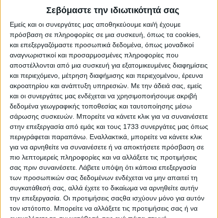
μέσους όρους τιμών της Ιταλίας. Η τελευταία εντός
Σεβόμαστε την ιδιωτικότητά σας
συνόρων πράξη, ανέβασε στα 6,30 ευρώ το κιλό στη
Εμείς και οι συνεργάτες μας αποθηκεύουμε και/ή έχουμε
Λακωνία, μόλις 6 λεπτά από τους μέσους όρους της
πρόσβαση σε πληροφορίες σε μια συσκευή, όπως τα cookies,
Ιταλίας και 30 λεπτά πίσω από το Μπάρι. H εθνική μέση
και επεξεργαζόμαστε προσωπικά δεδομένα, όπως μοναδικοί
τιμή στην Ιταλία βρίσκεται στα 6,36 ευρώ το κιλό,
αναγνωριστικοί και προσαρμοσμένες πληροφορίες που
σύμφωνα με την υπηρεσία ISMEA, ενώ οι τέσσερις γραμμές
στο Μπάρι, κέρδισαν 25 λεπτά τις τελευταίες ημέρες και
αποστέλλονται από μια συσκευή για εξατομικευμένες διαφημίσεις
διαμορφώνονται πλέον στα 6,60 ευρώ. Την ίδια στιγμή,
και περιεχόμενο, μέτρηση διαφήμισης και περιεχομένου, έρευνα
στην Ισπανία, η μέση τιμή βρίσκεται κοντά στα 5,99 με τα
ακροατηρίου και ανάπτυξη υπηρεσιών.
Με την άδειά σας, εμείς
υψηλά στα 6,55 ευρώ το κιλό.
και οι συνεργάτες μας ενδέχεται να χρησιμοποιήσουμε ακριβή
δεδομένα γεωγραφικής τοποθεσίας και ταυτοποίησης μέσω
Οι συνθήκες παρατεταμένης ξηρασίας στην Ισπανία
σάρωσης συσκευών. Μπορείτε να κάνετε κλικ για να συναινέσετε
δημιουργούν πλέον σε όλους τους συντελεστές της
στην επεξεργασία από εμάς και τους 1733 συνεργάτες μας όπως
αγοράς, αμφιβολίες για την ανάκαμψη της παραγωγής το
περιγράφεται παραπάνω. Εναλλακτικά, μπορείτε να κάνετε κλικ
2023. Ο περασμένος Μάρτιος ήταν ο δεύτερος θερμότερος
για να αρνηθείτε να συναινέσετε ή να αποκτήσετε πρόσβαση σε
της Ισπανίας αυτόν τον αιώνα και ο δεύτερος πιο ξηρός,
σύμφωνα με τη μετεωρολογική υπηρεσία της χώρας. Στη
πιο λεπτομερείς πληροφορίες και να αλλάξετε τις προτιμήσεις
συνέχεια ο αποδείχθηκε ο πιο ξηρός που έχει καταγραφεί.
σας πριν συναινέσετε.
Λάβετε υπόψη ότι κάποια επεξεργασία
«Ούτε μια σταγόνα βροχής δεν έπεσε σε πάνω από τη μισή
των προσωπικών σας δεδομένων ενδέχεται να μην απαιτεί τη
χώρα τις πρώτες 17 ημέρες του Απριλίου, με τις
συγκατάθεσή σας, αλλά έχετε το δικαίωμα να αρνηθείτε αυτήν
βροχοπτώσεις 23% κάτω από το κανονικό από την έναρξη
την επεξεργασία. Οι προτιμήσεις σαςθα ισχύουν μόνο για αυτόν
του υδρολογικού έτους τον Οκτώβριο» μεταδίδουν οι
τον ιστότοπο. Μπορείτε να αλλάξετε τις προτιμήσεις σας ή να
Financial Times. Όπως εξηγούν στην Agrenda στελέχη της