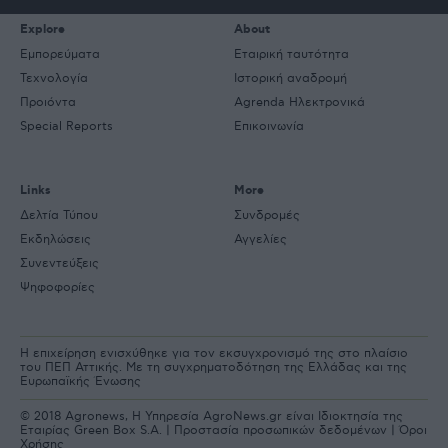
Explore
About
Εμπορεύματα
Εταιρική ταυτότητα
Τεχνολογία
Ιστορική αναδρομή
Προιόντα
Agrenda Ηλεκτρονικά
Special Reports
Επικοινωνία
Links
More
Δελτία Τύπου
Συνδρομές
Εκδηλώσεις
Αγγελίες
Συνεντεύξεις
Ψηφοφορίες
Η επιχείρηση ενισχύθηκε για τον εκσυγχρονισμό της στο πλαίσιο
του ΠΕΠ Αττικής. Με τη συγχρηματοδότηση της Ελλάδας και της
Ευρωπαϊκής Ένωσης
© 2018 Agronews, Η Υπηρεσία AgroNews.gr είναι Ιδιοκτησία της
Εταιρίας Green Box S.A. |
Προστασία προσωπικών δεδομένων
|
Όροι
Χρήσης