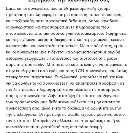
στα επίπεδα που διαπραγματεύονταν πριν από τη
σύγκρουση Ιράν-ΗΠΑ.
Εμείς και οι συνεργάτες μας αποθηκεύουμε και/ή έχουμε
πρόσβαση σε πληροφορίες σε μια συσκευή, όπως τα cookies,
Σύμφωνα με τον Tim Waterer, επικεφαλής αναλυτή
και επεξεργαζόμαστε προσωπικά δεδομένα, όπως μοναδικοί
αγορών της KCM Trade, η σταδιακή αποκατάσταση της
αναγνωριστικοί και προσαρμοσμένες πληροφορίες που
προσφοράς έχει περιορίσει το γεωπολιτικό ασφάλιστρο
αποστέλλονται από μια συσκευή για εξατομικευμένες διαφημίσεις
κινδύνου στις τιμές. Ωστόσο, όπως σημειώνει, οι
και περιεχόμενο, μέτρηση διαφήμισης και περιεχομένου, έρευνα
επενδυτές παραμένουν επιφυλακτικοί απέναντι στη
ακροατηρίου και ανάπτυξη υπηρεσιών.
Με την άδειά σας, εμείς
βιωσιμότητα της εκεχειρίας, δεδομένης της
μεταβλητότητας στις σχέσεις Ουάσιγκτον-Τεχεράνης.
και οι συνεργάτες μας ενδέχεται να χρησιμοποιήσουμε ακριβή
δεδομένα γεωγραφικής τοποθεσίας και ταυτοποίησης μέσω
Η αγορά στρέφει πλέον την προσοχή της στα στοιχεία
σάρωσης συσκευών. Μπορείτε να κάνετε κλικ για να συναινέσετε
ζήτησης, κυρίως από την Κίνα, καθώς μεγάλο μέρος των
στην επεξεργασία από εμάς και τους 1731 συνεργάτες μας όπως
θετικών ειδήσεων για την προσφορά έχει ήδη
περιγράφεται παραπάνω. Εναλλακτικά, μπορείτε να κάνετε κλικ
ενσωματωθεί στις τιμές.
για να αρνηθείτε να συναινέσετε ή να αποκτήσετε πρόσβαση σε
πιο λεπτομερείς πληροφορίες και να αλλάξετε τις προτιμήσεις
Ο πρόεδρος των ΗΠΑ Ντόναλντ Τραμπ, παράλληλα,
σας πριν συναινέσετε.
Λάβετε υπόψη ότι κάποια επεξεργασία
δήλωσε ότι η Ουάσιγκτον είτε θα καταλήξει σε συμφωνία
των προσωπικών σας δεδομένων ενδέχεται να μην απαιτεί τη
με το Ιράν είτε θα "ολοκληρώσει τη δουλειά",
συγκατάθεσή σας, αλλά έχετε το δικαίωμα να αρνηθείτε αυτήν
επαναφέροντας την απειλή στρατιωτικής δράσης.
την επεξεργασία. Οι προτιμήσεις σαςθα ισχύουν μόνο για αυτόν
Οι επενδυτές συνεχίζουν να παρακολουθούν στενά τις
τον ιστότοπο. Μπορείτε να αλλάξετε τις προτιμήσεις σας ή να
εξελίξεις γύρω από τα Στενά του Ορμούζ, κρίσιμο πέρασμα
ανακαλέσετε τη συγκατάθεσή σας ανά πάσα στιγμή
για τις παγκόσμιες εξαγωγές πετρελαίου. Σύμφωνα με τον