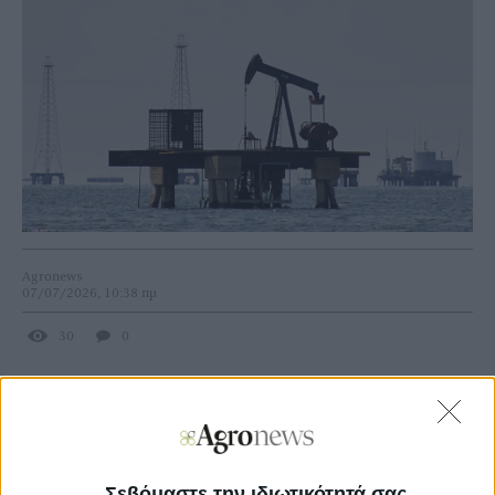
Agronews
07/07/2026, 10:38 πμ
30
0
Τα συμβόλαια του παγκόσμιου σημείου αναφοράς,
πετρελαίου τύπου Brent ενισχύονταν κατά 0,5% στα 72,37
δολάρια το βαρέλι, ενώ το αμερικανικό αργό WTI
κατέγραφε άνοδο 0,4% στα 68,85 δολάρια το βαρέλι, αφού
στην προηγούμενη συνεδρίαση είχαν επιστρέψει περίπου
Σεβόμαστε την ιδιωτικότητά σας