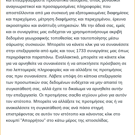
Επιπλέον, εκδόθηκε συμπληρωματική πληρωμή του
αναγνωριστικοί και προσαρμοσμένες πληροφορίες που
καθεστώτος των Πρωτεϊνούχων Κτηνοτροφικών Ψυχανθών,
αποστέλλονται από μια συσκευή για εξατομικευμένες διαφημίσεις
που αφορούσε:
και περιεχόμενο, μέτρηση διαφήμισης και περιεχομένου, έρευνα
ακροατηρίου και ανάπτυξη υπηρεσιών.
Με την άδειά σας, εμείς
191 παραγωγούς,
και οι συνεργάτες μας ενδέχεται να χρησιμοποιήσουμε ακριβή
με ύψος ενίσχυσης 346.437,12 ευρώ".
δεδομένα γεωγραφικής τοποθεσίας και ταυτοποίησης μέσω
σάρωσης συσκευών. Μπορείτε να κάνετε κλικ για να συναινέσετε
στην επεξεργασία από εμάς και τους 1733 συνεργάτες μας όπως
περιγράφεται παραπάνω. Εναλλακτικά, μπορείτε να κάνετε κλικ
για να αρνηθείτε να συναινέσετε ή να αποκτήσετε πρόσβαση σε
πιο λεπτομερείς πληροφορίες και να αλλάξετε τις προτιμήσεις
σας πριν συναινέσετε.
Λάβετε υπόψη ότι κάποια επεξεργασία
των προσωπικών σας δεδομένων ενδέχεται να μην απαιτεί τη
Ξεφυλλίστε σε υψηλή ανάλυση την
συγκατάθεσή σας, αλλά έχετε το δικαίωμα να αρνηθείτε αυτήν
εβδομαδιαία Agrenda
την επεξεργασία. Οι προτιμήσεις σαςθα ισχύουν μόνο για αυτόν
τον ιστότοπο. Μπορείτε να αλλάξετε τις προτιμήσεις σας ή να
ανακαλέσετε τη συγκατάθεσή σας ανά πάσα στιγμή
επιστρέφοντας σε αυτόν τον ιστότοπο και κάνοντας κλικ στο
κουμπί "Απορρήτου" στο κάτω μέρος της ιστοσελίδας.