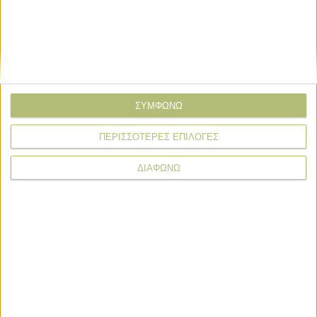
Νωρίς σήμερα η πίστωση για τις εννέα συνδεδεμένες,
Δευτέρα οι σπόροι σποράς
ΣΥΜΦΩΝΩ
ΠΕΡΙΣΣΟΤΕΡΕΣ ΕΠΙΛΟΓΕΣ
ΔΙΑΦΩΝΩ
Προχωράει εντός της ημέρας (Παρασκευή 30 Μαίου) η
πίστωση ύψους 122 εκατ. ευρώ περίπου για τις εννέα από
τις δέκα συνολικά συνδεδεμένες ενισχύσεις έτους 2024
που δεν έχουν ακόμα πληρωθεί και όπως όλα δείχνουν