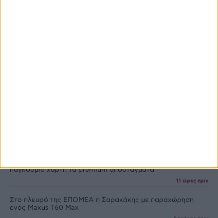
Ροή Ειδήσεων
Ροή Ειδήσεων
Προγράμματα
Προϊόντα
Εμπορεύματα
Υπεγράφη η ΚΥΑ για τα Σχέδια Βελτίωσης, 263,5 εκατ. η
δημόσια δαπάνη
10 ώρες πριν
Με οδηγούς τσίπουρο και ούζο κερδίζουν έδαφος στoν
παγκόσμιο χάρτη τα premium αποστάγματα
11 ώρες πριν
Στο πλευρό της ΕΠΟΜΕΑ η Σαρακάκης με παραχώρηση
ενός Maxus T60 Max