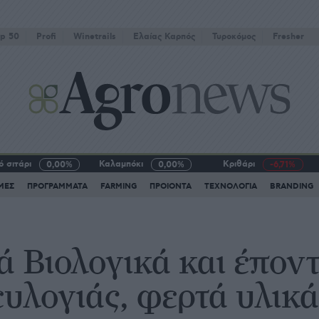
p 50
Profi
Winetrails
Eλαίας Καρπός
Τυροκόμος
Fresher
 σιτάρι
Καλαμπόκι
Κριθάρι
0,00%
0,00%
-6,71%
ΜΕΣ
ΠΡΟΓΡΑΜΜΑΤΑ
FARMING
ΠΡΟΙΟΝΤΑ
ΤΕΧΝΟΛΟΓΙΑ
BRANDING
 Βιολογικά και έποντ
ευλογιάς, φερτά υλικά