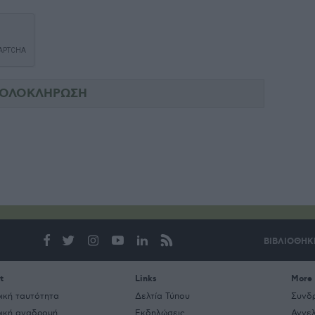
ΒΙΒΛΙΟΘΗΚ
t
Links
More
ρική ταυτότητα
Δελτία Τύπου
Συνδ
ρική αναδρομή
Εκδηλώσεις
Αγγελ