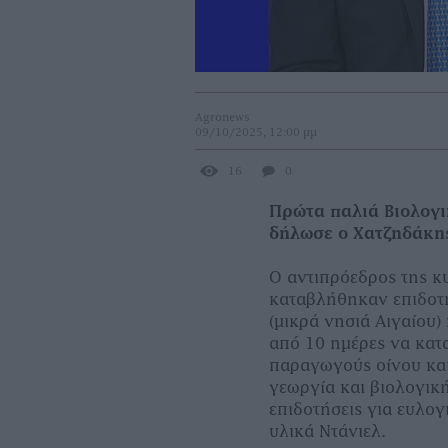
Agronews
09/10/2025, 12:00 μμ
16
0
Πρώτα παλιά Βιολογι
δήλωσε ο Χατζηδάκη
Ο αντιπρόεδρος της κ
καταβλήθηκαν επιδοτή
(μικρά νησιά Αιγαίου)
από 10 ημέρες να κατ
παραγωγούς οίνου και
γεωργία και βιολογικ
επιδοτήσεις για ευλογ
υλικά Ντάνιελ.