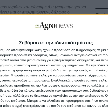
ους αγρότες και κάνουμε ό,τι μπορούμε για να
ήσεις και οι αποζημιώσεις
», δήλωσε ο
Ροή
έρνησης Κωστής Χατζηδάκης, μιλώντας στην
ης ΕΡΤ. Ο ίδιος αναγνώρισε τις καθυστερήσεις
Ροή Ειδή
ν στον ΟΠΕΚΕΠΕ, αλλά τόνισε ότι η
εθοδικά, υπό τον συντονισμό της ΑΑΔΕ.
Στο πλ
παραχώ
Σεβόμαστε την ιδιωτικότητά σας
οκαταβολή του τσεκ
άτες μας αποθηκεύουμε και/ή έχουμε πρόσβαση σε πληροφορίες σε μια
Η Ford
τή την ώρα, για να προετοιμαστεί το έδαφος και
ργαζόμαστε προσωπικά δεδομένα, όπως μοναδικοί αναγνωριστικοί και 
Έκδοση»
η, της οποίας η προκαταβολή καταβαλλόταν τα
στέλλονται από μια συσκευή για εξατομικευμένες διαφημίσεις και περ
ο τέλος Οκτωβρίου. Τώρα δεν είμαστε στο τέλος
εχομένου, έρευνα ακροατηρίου και ανάπτυξη υπηρεσιών.
Με την άδειά σα
χεται να χρησιμοποιήσουμε ακριβή δεδομένα γεωγραφικής τοποθεσίας 
χές Οκτωβρίου. Έχει δοθεί όμως παράταση στους
Η Disco
ών. Μπορείτε να κάνετε κλικ για να συναινέσετε στην επεξεργασία απ
Οκτωβρίου για την υποβολή των δηλώσεων. Αφού
Day της
 όπως περιγράφεται παραπάνω. Εναλλακτικά, μπορείτε να κάνετε κλικ γ
μία, θα γίνει η επεξεργασία των δηλώσεων από
οκτήσετε πρόσβαση σε πιο λεπτομερείς πληροφορίες και να αλλάξετε τι
στά πια τον ΟΠΕΚΕΠΕ- και θα προχωρήσει όσο
βετε υπόψη ότι κάποια επεξεργασία των προσωπικών σας δεδομένων ε
ια την πληρωμή των αγροτών μας ως προς τη
Απαντή
εσή σας, αλλά έχετε το δικαίωμα να αρνηθείτε αυτήν την επεξεργασία. 
για δη
ά δήλωσε ο Κωστής Χατζηδάκης, δίχως από
τόν τον ιστότοπο. Μπορείτε να αλλάξετε τις προτιμήσεις σας ή να ανακα
νει τον υπουργό Τσιάρα πως η προκαταβολή
 πάσα στιγμή επιστρέφοντας σε αυτόν τον ιστότοπο και κάνοντας κλι
 Νοέμβριο, αλλά και απ’ την άλλη δεν