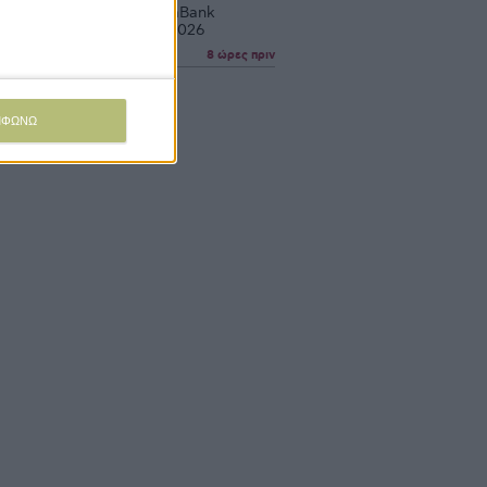
ές επιδόσεις της CrediaBank
σαν και στο Α΄εξάμηνο 2026
8 ώρες πριν
ΜΦΩΝΩ