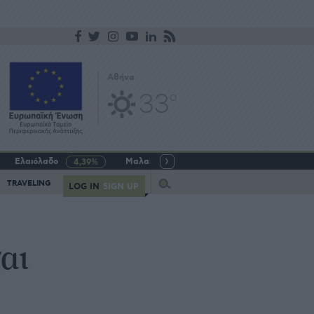
Αθήνα
33
o
Ελαιόλαδο
Μαλακό σιτάρι
Γάλα αγελαδινό
4,39%
-5,64%
Query
TRAVELING
LOG IN
SIGN UP
αι