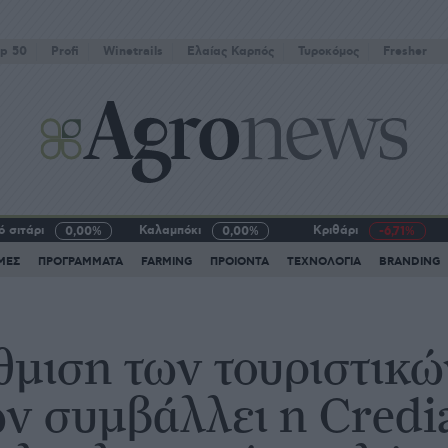
p 50
Profi
Winetrails
Eλαίας Καρπός
Τυροκόμος
Fresher
 σιτάρι
Καλαμπόκι
Κριθάρι
0,00%
0,00%
-6,71%
ΜΕΣ
ΠΡΟΓΡΑΜΜΑΤΑ
FARMING
ΠΡΟΙΟΝΤΑ
ΤΕΧΝΟΛΟΓΙΑ
BRANDING
θμιση των τουριστικώ
ων συμβάλλει η Credi