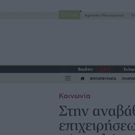
Έντυπα
Agrenda Ηλεκτρονικά
To
Βαμβάκι
Σκληρό
-2,37%
ΕΜΠΟΡΕΥΜΑΤΑ
ΠΛΗΡΩ
Κοινωνία
Στην αναβά
επιχειρήσε