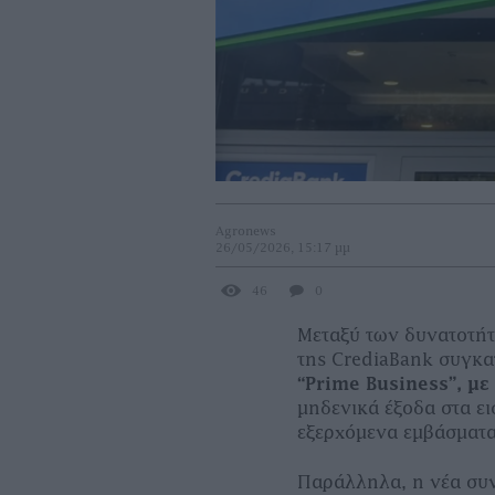
Agronews
26/05/2026, 15:17 μμ
46
0
Μεταξύ των δυνατοτή
της CrediaBank συγκ
“
Prime
Business
”, μ
μηδενικά έξοδα στα ε
εξερχόμενα εμβάσματα
Παράλληλα, η νέα συ