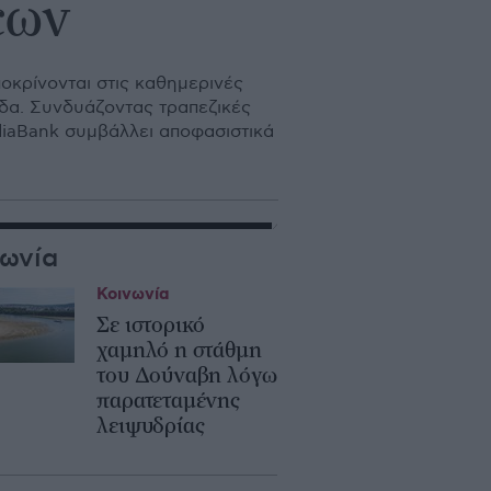
εων
οκρίνονται στις καθημερινές
άδα. Συνδυάζοντας τραπεζικές
ediaBank συμβάλλει αποφασιστικά
νωνία
Κοινωνία
Σε ιστορικό
χαμηλό η στάθμη
του Δούναβη λόγω
παρατεταμένης
λειψυδρίας