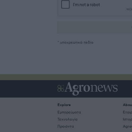
* υποχρεωτικά πεδία
Explore
Abou
Εμπορεύματα
Εται
Τεχνολογία
Ιστο
Προιόντα
Agre