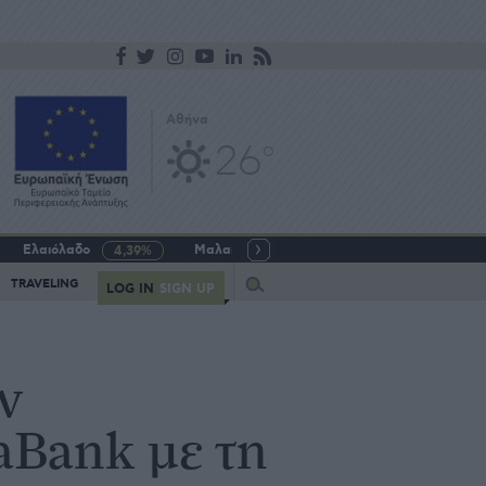
Αθήνα
26
o
Ελαιόλαδο
Μαλακό σιτάρι
Γάλα αγελαδινό
4,39%
-5,64%
Query
TRAVELING
LOG IN
SIGN UP
ν
aBank με τη