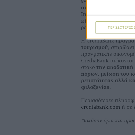
ενεργειακής αναβάθμι
συγχρηματοδοτούμενα
InvestEU, χρηματοδό
κίνησης
POS
, ιδανικ
ρευστότητας.
ΠΕΡΙΣΣΟΤΕΡΕΣ 
Η CrediaBank πραγμα
τουρισμού
, στηρίζον
πραγματικής οικονομία
CrediaBank στέκονται
στόχο
την αποδοτική 
πόρων, μείωση του κ
ρευστότητας αλλά κα
φιλοξενίας
.
Περισσότερες πληροφορ
crediabank.com
ή σε 
*Ισχύουν όροι και προ