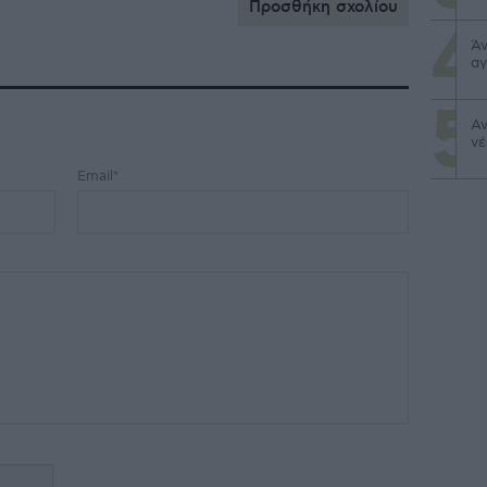
Προσθήκη σχολίου
Άν
αγ
Αν
νέ
Email*