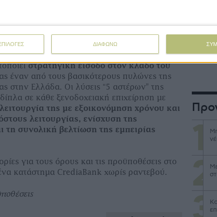
σης και ανακαίνισης), με
πρόσβαση σε
 και εγγυοδοτικά προγράμματα ΤΕΠΙΧ ΙΙΙ,
τηση σε δράσεις ΕΣΠΑ και κεφάλαιο
Αποζημι
ό για περιόδους αυξημένης ανάγκης
θανατω
ΕΠΙΛΟΓΕΣ
ΔΙΑΦΩΝΩ
ΣΥ
τοποιεί
στρατηγική είσοδο στον κλάδο του
τας έναν από τους βασικότερους πυλώνες της
ς στην Ελλάδα. Οι λύσεις “5 αστέρων” της
 δίπλα σε κάθε ξενοδοχειακή επιχείρηση με
Προ
λειτουργία της με εξοικονόμηση χρόνου και
όστους λειτουργίας, ενίσχυση της
ι τη συνολική βελτίωση της εμπειρίας
Μη
νέ
ίες για τους όρους και τις προϋποθέσεις στο
Με
ένα κατάστημα CrediaBank χωρίς ραντεβού.
στ
ϋποθέσεις
Κα
επ