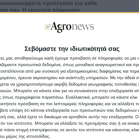
ροσωποποιημένη τιμολόγηση για κάθε
σής σας. Η εμπειρία πληρωμών
ην πληρωμή έως τη διαχείριση κρατήσεων
ε τα πιο δημοφιλή ταμειακά συστήματα και
 κρατήσεων, διαμορφώνοντας μια ιδανική
New
του κλάδου.
Πληρωμέ
Σεβόμαστε την ιδιωτικότητά σας
 της CrediaBank συμπληρώνεται από το
ραμμα «Μισθοδοσία
Plus
» που παρέχει σε
άτες μας αποθηκεύουμε και/ή έχουμε πρόσβαση σε πληροφορίες σε μια
Στόχος
Οκτωβρ
 επιχείρησής σας λογαριασμό μισθοδοσίας
ργαζόμαστε προσωπικά δεδομένα, όπως μοναδικοί αναγνωριστικοί και 
στέλλονται από μια συσκευή για εξατομικευμένες διαφημίσεις και περ
αι εξυπηρέτηση σε περισσότερα από 2.500
εχομένου, έρευνα ακροατηρίου και ανάπτυξη υπηρεσιών.
Με την άδειά σα
ηλα, διαθέσιμο για τις ξενοδοχειακές
Ανοίγου
χεται να χρησιμοποιήσουμε ακριβή δεδομένα γεωγραφικής τοποθεσίας 
πακέτο με ασφαλιστικές λύσεις
με πλήρη
εκατ.,
ών. Μπορείτε να κάνετε κλικ για να συναινέσετε στην επεξεργασία απ
 περιεχόμενο αυτού, αστική ευθύνη,
 όπως περιγράφεται παραπάνω. Εναλλακτικά, μπορείτε να κάνετε κλικ γ
αι κυβερνοεπιθέσεις, με την αξιοπιστία
οκτήσετε πρόσβαση σε πιο λεπτομερείς πληροφορίες και να αλλάξετε τι
λιστικών εταιρειών.
Με υπο
βετε υπόψη ότι κάποια επεξεργασία των προσωπικών σας δεδομένων ε
προκατ
εσή σας, αλλά έχετε το δικαίωμα να αρνηθείτε αυτήν την επεξεργασία. 
ργαλεία
της CrediaBank προσφέρουν
τόν τον ιστότοπο. Μπορείτε να αλλάξετε τις προτιμήσεις σας ή να ανακα
ρίς έξοδα εξέτασης αιτήματος έως τις
 πάσα στιγμή επιστρέφοντας σε αυτόν τον ιστότοπο και κάνοντας κλι
Σε λειτ
ουν
επενδύσεις ανάπτυξης (
επέκτασης,
ω μέρος της ιστοσελίδας.
Ενίσχυ