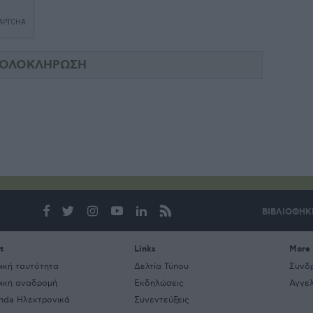
ΒΙΒΛΙΟΘΗΚ
t
Links
More
ρική ταυτότητα
Δελτία Τύπου
Συνδ
ρική αναδρομή
Εκδηλώσεις
Αγγελ
nda Ηλεκτρονικά
Συνεντεύξεις