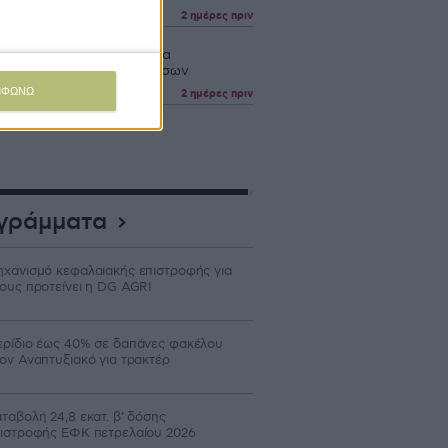
2 ημέρες πριν
ώσεις 4,2 εκατ. ευρώ για
θέντα ζώα λόγω ζωονόσων
ΜΦΩΝΩ
2 ημέρες πριν
γράμματα
χανισμό κεφαλαιακής επιστροφής για
ους προτείνει η DG AGRI
ρίδιο έως 40% σε δαπάνες φακέλου
ον Αναπτυξιακό για τρακτέρ
ταβολή 24,8 εκατ. β’ δόσης
ιστροφής ΕΦΚ πετρελαίου 2026