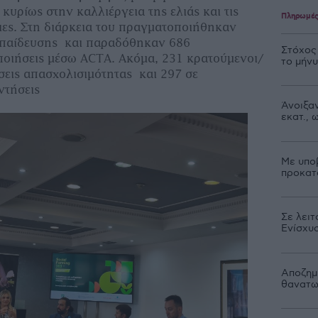
 κυρίως στην καλλιέργεια της ελιάς και τις
Πληρωμέ
ιες. Στη διάρκεια του πραγματοποιήθηκαν
κπαίδευσης και παραδόθηκαν 686
Στόχος
ποιήσεις μέσω ACTA. Ακόμα, 231 κρατούμενοι/
το μήν
σεις απασχολισιμότητας και 297 σε
ντήσεις
Άνοιξαν
εκατ.,
Με υπο
προκατ
Σε λειτ
Ενίσχυ
Αποζημι
θανατω