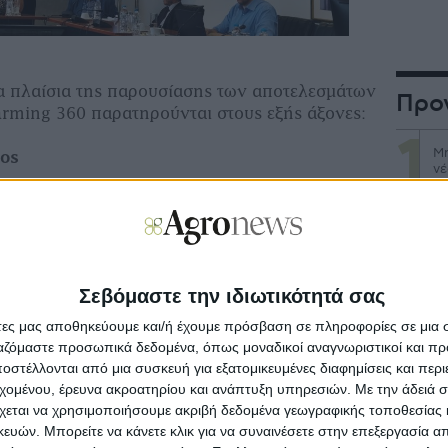
 πλαίσια της παρουσίασης των αποτελεσμάτων
Προ
Farming 360 παρατηρούνται στους εξής άξονες:
Μη
πος
νέ
ιακών δεξιοτήτων.
Με
στ
ία.
Σεβόμαστε την ιδιωτικότητά σας
Κα
ανότητα νόμιμης απασχόλησης στο μέλλον.
επ
άτες μας αποθηκεύουμε και/ή έχουμε πρόσβαση σε πληροφορίες σε μια
ργαζόμαστε προσωπικά δεδομένα, όπως μοναδικοί αναγνωριστικοί και 
τίκτυπος
στέλλονται από μια συσκευή για εξατομικευμένες διαφημίσεις και περ
Άν
αγ
εχομένου, έρευνα ακροατηρίου και ανάπτυξη υπηρεσιών.
Με την άδειά σα
γεωργικών πρακτικών.
χεται να χρησιμοποιήσουμε ακριβή δεδομένα γεωγραφικής τοποθεσίας 
ών. Μπορείτε να κάνετε κλικ για να συναινέσετε στην επεξεργασία απ
κών γεωργικών συστημάτων εντός των
Αν