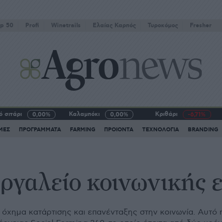
p 50
Profi
Winetrails
Eλαίας Καρπός
Τυροκόμος
Fresher
 σιτάρι
Καλαμπόκι
Κριθάρι
0,00%
0,00%
-6,71%
ΜΕΣ
ΠΡΟΓΡΑΜΜΑΤΑ
FARMING
ΠΡΟΙΟΝΤΑ
ΤΕΧΝΟΛΟΓΙΑ
BRANDING
εργαλείο κοινωνικής 
 όχημα κατάρτισης και επανένταξης στην κοινωνία. Αυτό