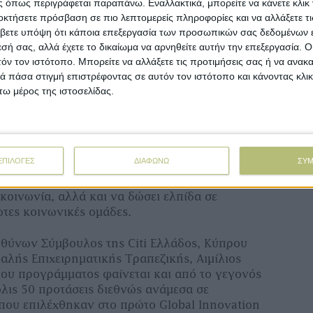
 όπως περιγράφεται παραπάνω. Εναλλακτικά, μπορείτε να κάνετε κλικ γ
νέ
τημάτων.
οκτήσετε πρόσβαση σε πιο λεπτομερείς πληροφορίες και να αλλάξετε τι
βετε υπόψη ότι κάποια επεξεργασία των προσωπικών σας δεδομένων ε
υπος
εσή σας, αλλά έχετε το δικαίωμα να αρνηθείτε αυτήν την επεξεργασία. 
τόν τον ιστότοπο. Μπορείτε να αλλάξετε τις προτιμήσεις σας ή να ανακα
 πάσα στιγμή επιστρέφοντας σε αυτόν τον ιστότοπο και κάνοντας κλι
ονιστικών ιδρυμάτων σε τρόφιμα.
ω μέρος της ιστοσελίδας.
ύνουσα Σύμβουλος του Οργανισμού Νέα
φη Λαζαρίδου, το Social Farming 360
 ένα πιλοτικό μοντέλο και παρακαταθήκη για
ΕΠΙΛΟΓΕΣ
ΔΙΑΦΩΝΩ
ΣΥ
ιστική πολιτική. Παράλληλα, επεσήμανε ότι
 την κοινωνική γεωργία ως όχημα κατάρτισης
κοινωνία, αλλά και να δώσει ελπίδα σε
τες κοινωνικές ομάδες.
ευθύνων Σύμβουλος της Citi Ελλάδος, Κύπρου
αλής Επιχειρηματικής Τραπεζικής, Αιμίλιος
του προγράμματος φαίνεται και από το γεγονός
μόλις 50 προτάσεις διεθνώς ανάμεσα σε
ου επιλέχθηκαν στο πρώτο Global Innovation