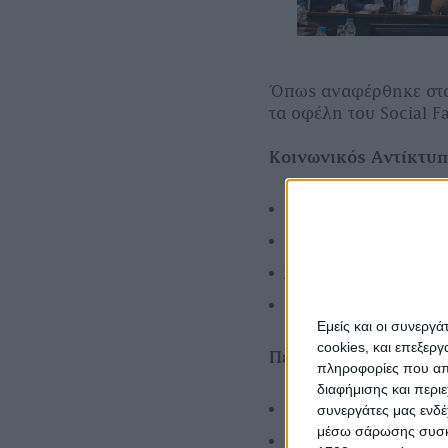
Όπως αναφέρθηκε στα
τα οφέλη του Social 
Κοινωνικός Αντίκτυ
Βελτίωση επικοινων
Ομαδική εργασία.
Συναισθηματική ευεξ
Πιστοποίηση και ικ
Εμείς και οι συνεργ
cookies, και επεξε
Περιβαλλοντικός Αν
πληροφορίες που απο
διαφήμισης και περι
Προώθηση βιώσιμη 
συνεργάτες μας ενδέ
μέσω σάρωσης συσκευ
Δημιουργία ανθεκτι