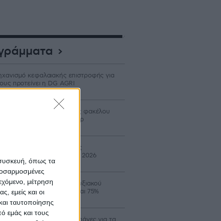
γράμματα
χανισμό κεφαλαιακής επιστροφής για
ους προτείνει η DG AGRI
ρίδιο έως 40% σε δαπάνες φακέλου
ον Αναπτυξιακό για τρακτέρ
ταβολή 24,8 εκατ. β’ δόσης
ιστροφής ΕΦΚ πετρελαίου 2026
 συσκευή, όπως τα
προσαρμοσμένες
ιεχόμενο, μέτρηση
οιξε ο νέος κύκλος Αναπτυξιακού
ροτών με επιδότηση έως και 75%
ς, εμείς και οι
και ταυτοποίησης
ό εμάς και τους
αδρομικά επιλέξιμες οι δαπάνες για τα