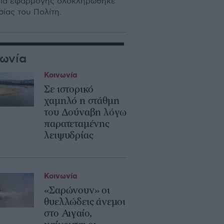
ρόνια εφαρμογής ολοκληρώθηκε
ίας του Πολίτη.
νωνία
Κοινωνία
Σε ιστορικό
χαμηλό η στάθμη
του Δούναβη λόγω
παρατεταμένης
λειψυδρίας
Κοινωνία
«Σαρώνουν» οι
θυελλώδεις άνεμοι
στο Αιγαίο,