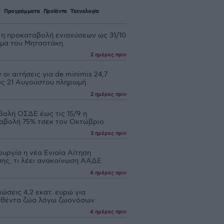
ς
Προγράμματα
Προϊόντα
Τεχνολογία
 η προκαταβολή ενισχύσεων ως 31/10
υμα του Μητσοτάκη
2 ημέρες πριν
 οι αιτήσεις για de minimis 24,7
 ως 21 Αυγούστου πληρωμή
2 ημέρες πριν
βολή ΟΣΔΕ έως τις 15/9 η
αβολή 75% τσεκ τον Οκτώβριο
3 ημέρες πριν
ουργία η νέα Ενιαία Αίτηση
σης, τι λέει ανακοίνωση ΑΑΔΕ
4 ημέρες πριν
ώσεις 4,2 εκατ. ευρώ για
θέντα ζώα λόγω ζωονόσων
4 ημέρες πριν