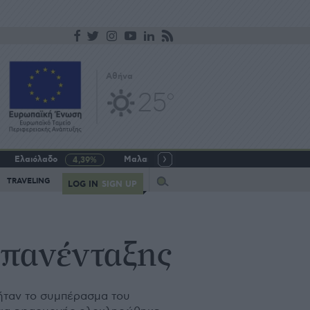
Αθήνα
25
o
Ελαιόλαδο
Μαλακό σιτάρι
Γάλα αγελαδινό
4,39%
-5,64%
Query
TRAVELING
LOG IN
SIGN UP
επανένταξης
 ήταν το συμπέρασμα του