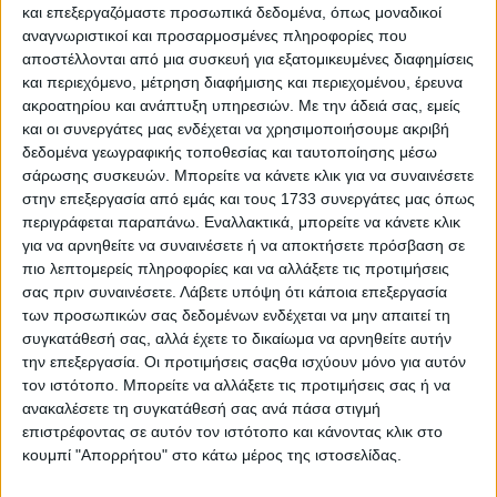
Υποστηρίζουν τη ζωή περίπου δύο δισεκατομμυρίων
και επεξεργαζόμαστε προσωπικά δεδομένα, όπως μοναδικοί
ανθρώπων παγκοσμίως, συμπεριλαμβανομένων πολλών
αναγνωριστικοί και προσαρμοσμένες πληροφορίες που
κτηνοτρόφων και αυτόχθονων πληθυσμών, των οποίων η
αποστέλλονται από μια συσκευή για εξατομικευμένες διαφημίσεις
γνώση και η διαχείριση έχουν διατηρήσει αυτά τα τοπία
και περιεχόμενο, μέτρηση διαφήμισης και περιεχομένου, έρευνα
για γενιές.
ακροατηρίου και ανάπτυξη υπηρεσιών.
Με την άδειά σας, εμείς
και οι συνεργάτες μας ενδέχεται να χρησιμοποιήσουμε ακριβή
Το 2026, η Ημέρα Ερημοποίησης και Ξηρασίας έθεσε τις
λιβαδικές εκτάσεις στο επίκεντρο της παγκόσμιας
δεδομένα γεωγραφικής τοποθεσίας και ταυτοποίησης μέσω
προσοχής. Με θέμα «Λιβαδικές εκτάσεις: Αναγνωρίστε.
σάρωσης συσκευών. Μπορείτε να κάνετε κλικ για να συναινέσετε
Σεβαστείτε. Αποκαταστήστε», η φετινή εορτή ζητά
στην επεξεργασία από εμάς και τους 1733 συνεργάτες μας όπως
μεγαλύτερη αναγνώριση της οικονομικής, οικολογικής
περιγράφεται παραπάνω. Εναλλακτικά, μπορείτε να κάνετε κλικ
και πολιτιστικής αξίας των λιβαδικών εκτάσεών, σεβασμό
για να αρνηθείτε να συναινέσετε ή να αποκτήσετε πρόσβαση σε
για τους παραδοσιακούς διαχειριστές τους και ισχυρότερες
πιο λεπτομερείς πληροφορίες και να αλλάξετε τις προτιμήσεις
επενδύσεις στην αποκατάσταση των υποβαθμισμένων
σας πριν συναινέσετε.
Λάβετε υπόψη ότι κάποια επεξεργασία
λιβαδικών εκτάσεών τους.
των προσωπικών σας δεδομένων ενδέχεται να μην απαιτεί τη
συγκατάθεσή σας, αλλά έχετε το δικαίωμα να αρνηθείτε αυτήν
Η φετινή εκδήλωση ευθυγραμμίζεται με το Διεθνές Έτος
την επεξεργασία. Οι προτιμήσεις σαςθα ισχύουν μόνο για αυτόν
Λιβαδικών Εκτάσεων και Ποιμενικών, συμβάλλοντας
στην υπογράμμιση της ανάγκης ευαισθητοποίησης,
τον ιστότοπο. Μπορείτε να αλλάξετε τις προτιμήσεις σας ή να
ενθάρρυνσης υπεύθυνων επενδύσεων και ενίσχυσης
ανακαλέσετε τη συγκατάθεσή σας ανά πάσα στιγμή
πολιτικών που προστατεύουν τις λιβαδικές εκτάσεις και
επιστρέφοντας σε αυτόν τον ιστότοπο και κάνοντας κλικ στο
τα μέσα διαβίωσης των κτηνοτρόφων.
κουμπί "Απορρήτου" στο κάτω μέρος της ιστοσελίδας.
Έως και οι μισές από τις βοσκοτόπους του κόσμου είναι