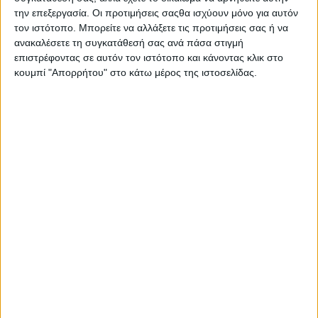
την επεξεργασία. Οι προτιμήσεις σαςθα ισχύουν μόνο για αυτόν
τον ιστότοπο. Μπορείτε να αλλάξετε τις προτιμήσεις σας ή να
ΘΕΣΣΑΛΙΑ, ΑΝΑΤΟΛΙΚΗ ΣΤΕΡΕΑ, ΕΥΒΟΙΑ,
ΑΝΑΤΟΛΙΚΗ ΠΕΛΟΠΟΝΝΗΣΟΣ
ανακαλέσετε τη συγκατάθεσή σας ανά πάσα στιγμή
επιστρέφοντας σε αυτόν τον ιστότοπο και κάνοντας κλικ στο
κουμπί "Απορρήτου" στο κάτω μέρος της ιστοσελίδας.
Καιρός: Γενικά αίθριος.
Ανεμοι: Βόρειοι βορειοανατολικοί 4 με 5 και στα
ανατολικά 6 και πρόσκαιρα τις πρωινές ώρες τοπικά έως
7 μποφόρ.
Θερμοκρασία: Από 20 έως 36 βαθμούς Κελσίου.
ΚΥΚΛΑΔΕΣ, ΚΡΗΤΗ
Καιρός: Αίθριος. Λίγες πρόσκαιρες νεφώσεις τις
μεσημβρινές και απογευματινές ώρες στα ορεινά της
Κρήτης.
Ανεμοι: Από βόρειες διευθύνσεις 4 με 6 μποφόρ.
Θερμοκρασία: Από 22 έως 31 και στη νότια Κρήτη έως
32 βαθμούς Κελσίου.