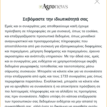
ΜΑΚΕΔΟΝΙΑ, ΘΡΑΚΗ
Καιρός: Γενικά αίθριος με λίγες πρόσκαιρες νεφώσεις
Σεβόμαστε την ιδιωτικότητά σας
τις μεσημβρινές και απογευματινές ώρες.
Εμείς και οι συνεργάτες μας αποθηκεύουμε και/ή έχουμε
Ανεμοι: Από βόρειες διευθύνσεις 3 με 4, στα ανατολικά
πρόσβαση σε πληροφορίες σε μια συσκευή, όπως τα cookies,
4 με 5 και τοπικά τις πρωινές ώρες έως 6 μποφόρ.
και επεξεργαζόμαστε προσωπικά δεδομένα, όπως μοναδικοί
Θερμοκρασία: Από 18 έως 36 βαθμούς Κελσίου. Στη
αναγνωριστικοί και προσαρμοσμένες πληροφορίες που
δυτική Μακεδονία 3 με 4 βαθμούς χαμηλότερη.
αποστέλλονται από μια συσκευή για εξατομικευμένες διαφημίσεις
και περιεχόμενο, μέτρηση διαφήμισης και περιεχομένου, έρευνα
ακροατηρίου και ανάπτυξη υπηρεσιών.
Με την άδειά σας, εμείς
ΝΗΣΙΑ ΙΟΝΙΟΥ, ΗΠΕΙΡΟΣ, ΔΥΤΙΚΗ ΣΤΕΡΕΑ, ΔΥΤΙΚΗ
ΠΕΛΟΠΟΝΝΗΣΟΣ
και οι συνεργάτες μας ενδέχεται να χρησιμοποιήσουμε ακριβή
δεδομένα γεωγραφικής τοποθεσίας και ταυτοποίησης μέσω
σάρωσης συσκευών. Μπορείτε να κάνετε κλικ για να συναινέσετε
Καιρός: Γενικά αίθριος με λίγες πρόσκαιρες νεφώσεις
στην επεξεργασία από εμάς και τους 1733 συνεργάτες μας όπως
τις μεσημβρινές και απογευματινές ώρες κυρίως στα
περιγράφεται παραπάνω. Εναλλακτικά, μπορείτε να κάνετε κλικ
ορεινά της Ηπείρου.
για να αρνηθείτε να συναινέσετε ή να αποκτήσετε πρόσβαση σε
Ανεμοι: Από βόρειες διευθύνσεις 3 με 5 μποφόρ.
πιο λεπτομερείς πληροφορίες και να αλλάξετε τις προτιμήσεις
Θερμοκρασία: Από 20 έως 35 και στα ηπειρωτικά τοπικά
σας πριν συναινέσετε.
Λάβετε υπόψη ότι κάποια επεξεργασία
έως 36 με 37 βαθμούς Κελσίου. Στο εσωτερικό της
των προσωπικών σας δεδομένων ενδέχεται να μην απαιτεί τη
Ηπείρου 3 με 4 βαθμούς χαμηλότερη.
συγκατάθεσή σας, αλλά έχετε το δικαίωμα να αρνηθείτε αυτήν