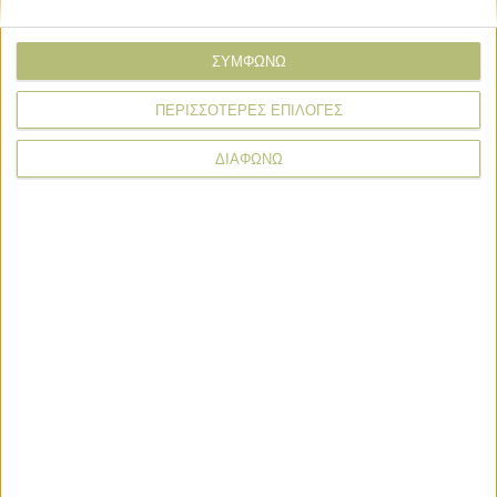
* υποχρεωτικά πεδία
ΣΥΜΦΩΝΩ
ΠΕΡΙΣΣΟΤΕΡΕΣ ΕΠΙΛΟΓΕΣ
ΔΙΑΦΩΝΩ
Τοπικές Ειδήσεις
Τοπικές Ειδήσεις
Νεφώσεις κατά τις απογευματινές
ώρες, σταθερή θερμοκρασία έως 38
βαθμούς
Τοπικές Ειδήσεις
Καλοκαιρία με πρόσκαιρες νεφώσεις
και σταθερή θερμοκρασία έως 38
βαθμούς