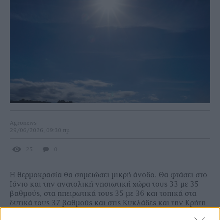
Agronews
29/06/2026, 09:30 πμ
25
0
Η θερμοκρασία θα σημειώσει μικρή άνοδο. Θα φτάσει στο
Ιόνιο και την ανατολική νησιωτική χώρα τους 33 με 35
βαθμούς, στα ηπειρωτικά τους 35 με 36 και τοπικά στα
δυτικά τους 37 βαθμούς και στις Κυκλάδες και την Κρήτη
τους 30 με 32 βαθμούς Κελσίου.