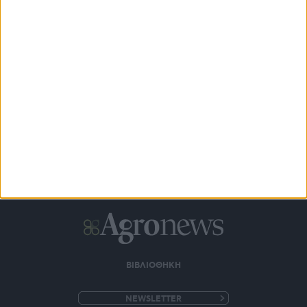
Υπό πίεση η επιτραπέζια ελιά με πολλά αποθέματα, κάμψη
ζήτησης προς τη νέα σεζόν
18 ώρες πριν
ΒΙΒΛΙΟΘΗΚΗ