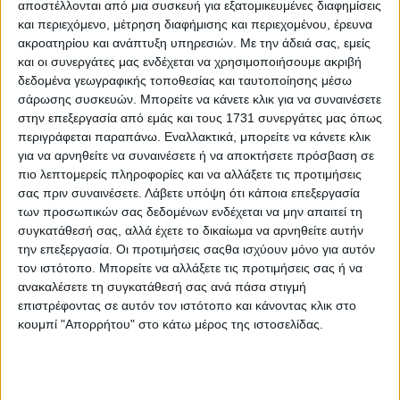
αγροτών για την υγεία των ζώων, δήλωσε στον γαλλικό
αποστέλλονται από μια συσκευή για εξατομικευμένες διαφημίσεις
τύπο ότι το ζώο θα μπορούσε να έχει μολυνθεί επειδή
και περιεχόμενο, μέτρηση διαφήμισης και περιεχομένου, έρευνα
χρειάζονται 21 ημέρες για να γίνει πλήρως
ακροατηρίου και ανάπτυξη υπηρεσιών.
Με την άδειά σας, εμείς
αποτελεσματικό το εμβόλιο. Επιπλέον, χρειάζεται κάποιος
και οι συνεργάτες μας ενδέχεται να χρησιμοποιήσουμε ακριβή
χρόνος για να εκδηλωθεί η ίδια η λοίμωξη μετά την
δεδομένα γεωγραφικής τοποθεσίας και ταυτοποίησης μέσω
έκθεση.
σάρωσης συσκευών. Μπορείτε να κάνετε κλικ για να συναινέσετε
στην επεξεργασία από εμάς και τους 1731 συνεργάτες μας όπως
«Αυτός ο ιός είναι πολύ επιθετικός. Αν και οι άλλες
περιγράφεται παραπάνω. Εναλλακτικά, μπορείτε να κάνετε κλικ
αγελάδες δεν φαίνεται να έχουν προσβληθεί, δεν
για να αρνηθείτε να συναινέσετε ή να αποκτήσετε πρόσβαση σε
μπορούμε να πούμε ότι είναι υγιείς», δήλωσε ο Malfroy. Η
εν λόγω φάρμα, με τα 83 ζώα της, έχει επομένως
πιο λεπτομερείς πληροφορίες και να αλλάξετε τις προτιμήσεις
υποβληθεί σε πλήρη σφαγή, παρά την αντίσταση του ίδιου
σας πριν συναινέσετε.
Λάβετε υπόψη ότι κάποια επεξεργασία
του αγρότη και δεκάδων συναδέλφων του.
των προσωπικών σας δεδομένων ενδέχεται να μην απαιτεί τη
συγκατάθεσή σας, αλλά έχετε το δικαίωμα να αρνηθείτε αυτήν
Στα σύνορα της Γαλλίας με την Ισπανία, ο αριθμός των
την επεξεργασία. Οι προτιμήσεις σαςθα ισχύουν μόνο για αυτόν
κρουσμάτων της νόσου έχει αυξηθεί σταθερά σε 19. Από
τον ιστότοπο. Μπορείτε να αλλάξετε τις προτιμήσεις σας ή να
την ισπανική πλευρά, το Υπουργείο Γεωργίας αναθεώρησε
ανακαλέσετε τη συγκατάθεσή σας ανά πάσα στιγμή
τον αριθμό προς τα κάτω κατά 1 σε 17 λόγω «ψευδούς
επιστρέφοντας σε αυτόν τον ιστότοπο και κάνοντας κλικ στο
συναγερμού».
κουμπί "Απορρήτου" στο κάτω μέρος της ιστοσελίδας.
Στην περιοχή Savoie στη νοτιοανατολική Γαλλία, όπου
εμφανίστηκε για πρώτη φορά η οζώδης δερματίτιδα, δεν
έχουν ανακαλυφθεί νέες μολύνσεις εδώ και εβδομάδες
και όλες οι ζώνες προστασίας έχουν πλέον αρθεί. Αυτές οι