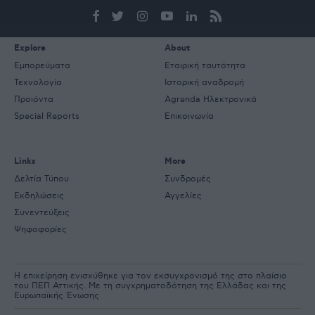
e-
mail
Explore
About
Εμπορεύματα
Εταιρική ταυτότητα
Τεχνολογία
Ιστορική αναδρομή
Προιόντα
Agrenda Ηλεκτρονικά
Special Reports
Επικοινωνία
Links
More
Δελτία Τύπου
Συνδρομές
Εκδηλώσεις
Αγγελίες
Συνεντεύξεις
Ψηφοφορίες
Η επιχείρηση ενισχύθηκε για τον εκσυγχρονισμό της στο πλαίσιο
του ΠΕΠ Αττικής. Με τη συγχρηματοδότηση της Ελλάδας και της
Ευρωπαϊκής Ένωσης