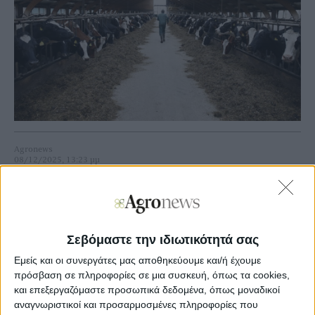
Agronews
08/12/2025, 13:23 μμ
6
0
Η τελευταία αναφορά αφορά αγελάδες που έχουν
εμβολιαστεί κατά της οζώδους δερματίτιδας στην περιοχή
Σεβόμαστε την ιδιωτικότητά σας
Doubs, περίπου 25 χιλιόμετρα βόρεια των βουνών Jura,
Εμείς και οι συνεργάτες μας αποθηκεύουμε και/ή έχουμε
όπου έχουν αναφερθεί 7 κρούσματα. Η λοίμωξη αυτή
πρόσβαση σε πληροφορίες σε μια συσκευή, όπως τα cookies,
εντοπίζεται 330 χιλιόμετρα νότια του Λουξεμβούργου.
και επεξεργαζόμαστε προσωπικά δεδομένα, όπως μοναδικοί
αναγνωριστικοί και προσαρμοσμένες πληροφορίες που
Ο Lion Malfroy, πρόεδρος της περιφερειακής οργάνωσης