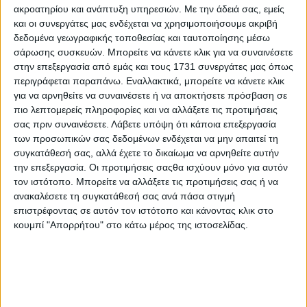
έγιναν πολλές φορτώσεις πλοίων για εξαγωγή µε
ακροατηρίου και ανάπτυξη υπηρεσιών.
Με την άδειά σας, εμείς
προορισµό την Ιταλία και την Τυνησία, στα 300-305 ευρώ
και οι συνεργάτες μας ενδέχεται να χρησιμοποιήσουμε ακριβή
fob λιµάνι µας.
δεδομένα γεωγραφικής τοποθεσίας και ταυτοποίησης μέσω
σάρωσης συσκευών. Μπορείτε να κάνετε κλικ για να συναινέσετε
στην επεξεργασία από εμάς και τους 1731 συνεργάτες μας όπως
Σχόλια
Προσθήκη σχολίου
(0)
περιγράφεται παραπάνω. Εναλλακτικά, μπορείτε να κάνετε κλικ
για να αρνηθείτε να συναινέσετε ή να αποκτήσετε πρόσβαση σε
πιο λεπτομερείς πληροφορίες και να αλλάξετε τις προτιμήσεις
ΤΟ ΔΙΚΟ ΣΑΣ ΣΧΟΛΙΟ
σας πριν συναινέσετε.
Λάβετε υπόψη ότι κάποια επεξεργασία
των προσωπικών σας δεδομένων ενδέχεται να μην απαιτεί τη
συγκατάθεσή σας, αλλά έχετε το δικαίωμα να αρνηθείτε αυτήν
Όνομα*
την επεξεργασία. Οι προτιμήσεις σαςθα ισχύουν μόνο για αυτόν
τον ιστότοπο. Μπορείτε να αλλάξετε τις προτιμήσεις σας ή να
ανακαλέσετε τη συγκατάθεσή σας ανά πάσα στιγμή
επιστρέφοντας σε αυτόν τον ιστότοπο και κάνοντας κλικ στο
Email*
κουμπί "Απορρήτου" στο κάτω μέρος της ιστοσελίδας.
Σχόλιο*