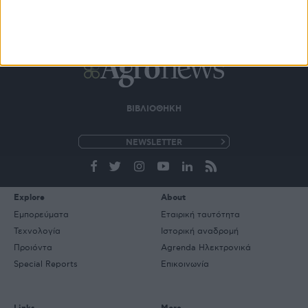
ΒΙΒΛΙΟΘΗΚΗ
e-
mail
Explore
About
Εμπορεύματα
Εταιρική ταυτότητα
Τεχνολογία
Ιστορική αναδρομή
Προιόντα
Agrenda Ηλεκτρονικά
Special Reports
Επικοινωνία