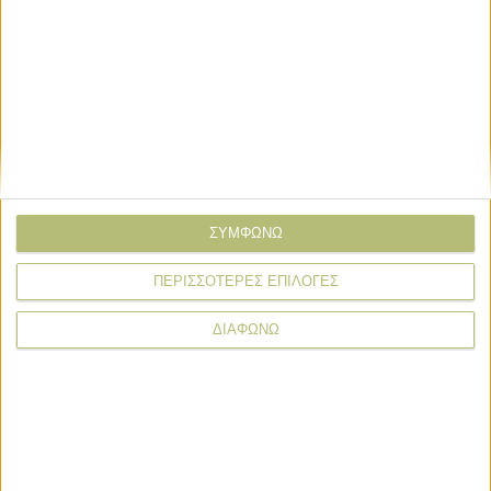
News Wire
ΣΥΜΦΩΝΩ
Πληρωμές
Προγράμματα
Προϊόντα
Τεχνολογία
ΠΕΡΙΣΣΟΤΕΡΕΣ ΕΠΙΛΟΓΕΣ
Στόχος η προκαταβολή ενισχύσεων ως 31 Οκτωβρίου το
μήνυμα του Μητσοτάκη
ΔΙΑΦΩΝΩ
14 ώρες πριν
Ανοίγουν οι αιτήσεις για τα de minimis 24,6 εκατ., προς
τέλη Αυγούστου πληρωμή
18 ώρες πριν
Με υποβολή ΟΣΔΕ έως τις 15/9 η προκαταβολή 75% τσεκ