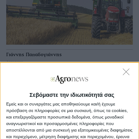
Γιάννης Παπαδογιάννης
Agronews
30/01/2025, 10:29 πμ
3
0
Σεβόμαστε την ιδιωτικότητά σας
Φαίνεται το καλαµπόκι µε το πρόσφατο ράλι να έχει ένα
καλό µοµεντουµ έναντι ανταγωνιστικών σοδειών. Από
Εμείς και οι συνεργάτες μας αποθηκεύουμε και/ή έχουμε
την άλλη εφόσον ανακοινωθεί µειωµένη εκτίµηση
πρόσβαση σε πληροφορίες σε μια συσκευή, όπως τα cookies,
πρόθεσης για βαµβάκια η χρηµατιστηριακή ανοδική
και επεξεργαζόμαστε προσωπικά δεδομένα, όπως μοναδικοί
αντίδραση είναι πολύ πιθανή.
αναγνωριστικοί και προσαρμοσμένες πληροφορίες που
αποστέλλονται από μια συσκευή για εξατομικευμένες διαφημίσεις
Η Φοτζια τσίµπησε αλλά 5-7 ευρώ σε συνέχεια της
προηγούµενης ανόδου κατά 3 ευρώ. Μέσα στην εβδοµάδα
και περιεχόμενο, μέτρηση διαφήμισης και περιεχομένου, έρευνα