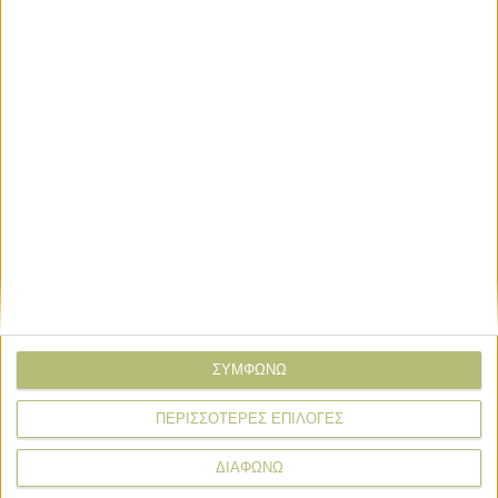
ΣΥΜΦΩΝΩ
Σχόλια
Προσθήκη σχολίου
(0)
ΠΕΡΙΣΣΟΤΕΡΕΣ ΕΠΙΛΟΓΕΣ
ΤΟ ΔΙΚΟ ΣΑΣ ΣΧΟΛΙΟ
ΔΙΑΦΩΝΩ