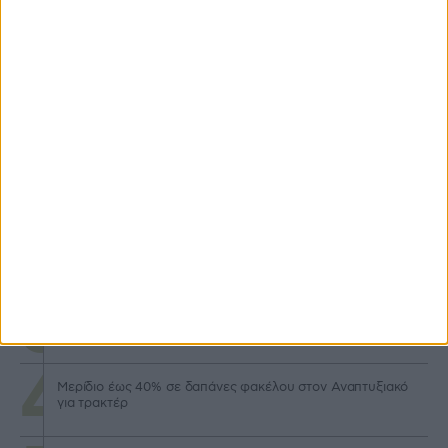
Προγράμματα
Στα 50.000 ευρώ το ελάχιστο ύψος για επενδύσεις
Αναπτυξιακού
Προς ολική αναθεώρηση το καθεστώς βιολογικών, εντός
τριμήνου οι αλλαγές
Μηχανισμό κεφαλαιακής επιστροφής για νέους προτείνει
η DG AGRI
Μερίδιο έως 40% σε δαπάνες φακέλου στον Αναπτυξιακό
για τρακτέρ