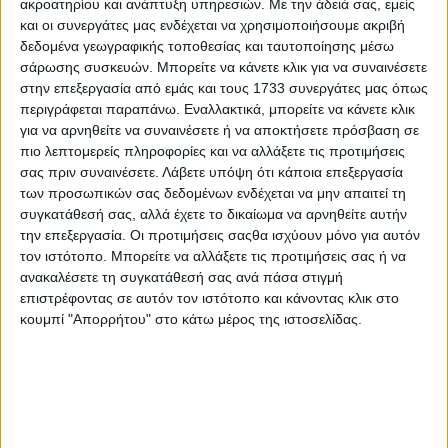
ακροατηρίου και ανάπτυξη υπηρεσιών.
Με την άδειά σας, εμείς
και οι συνεργάτες μας ενδέχεται να χρησιμοποιήσουμε ακριβή
δεδομένα γεωγραφικής τοποθεσίας και ταυτοποίησης μέσω
σάρωσης συσκευών. Μπορείτε να κάνετε κλικ για να συναινέσετε
στην επεξεργασία από εμάς και τους 1733 συνεργάτες μας όπως
περιγράφεται παραπάνω. Εναλλακτικά, μπορείτε να κάνετε κλικ
για να αρνηθείτε να συναινέσετε ή να αποκτήσετε πρόσβαση σε
πιο λεπτομερείς πληροφορίες και να αλλάξετε τις προτιμήσεις
σας πριν συναινέσετε.
Λάβετε υπόψη ότι κάποια επεξεργασία
των προσωπικών σας δεδομένων ενδέχεται να μην απαιτεί τη
συγκατάθεσή σας, αλλά έχετε το δικαίωμα να αρνηθείτε αυτήν
την επεξεργασία. Οι προτιμήσεις σαςθα ισχύουν μόνο για αυτόν
τον ιστότοπο. Μπορείτε να αλλάξετε τις προτιμήσεις σας ή να
ανακαλέσετε τη συγκατάθεσή σας ανά πάσα στιγμή
«Η χρονιά προοιωνίζεται περίεργη. Υπάρχει ενδιαφέρον
επιστρέφοντας σε αυτόν τον ιστότοπο και κάνοντας κλικ στο
για τον ηλίανθο το οποίο πυροδοτείται από γεγονός πως
κουμπί "Απορρήτου" στο κάτω μέρος της ιστοσελίδας.
πρόκειται για καλλιέργεια που διεξάγεται µε συµβόλαια.
Αν λοιπόν οι βιοµηχανίες δώσουν µια καλή τιµή στο
προϊόν, η οποία σε αυτή τη συγκυρία θεωρείται
ικανοποιητική οτιδήποτε θα έχει µπροστά το 4, τότε είναι
βέβαιο πως θα δούµε άνοδο των στρεµµάτων που θα
σπαρθούν µε ηλίανθο. Αυτό είναι το κρίσιµο σηµείο, διότι
δεν πάνε καλά γενικότερα τα πράγµατα µε τις µεγάλες