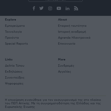
e-
mail
Explore
About
Εμπορεύματα
Εταιρική ταυτότητα
Τεχνολογία
Ιστορική αναδρομή
Προιόντα
Agrenda Ηλεκτρονικά
Special Reports
Επικοινωνία
Links
More
Δελτία Τύπου
Συνδρομές
Εκδηλώσεις
Αγγελίες
Συνεντεύξεις
Ψηφοφορίες
Η επιχείρηση ενισχύθηκε για τον εκσυγχρονισμό της στο πλαίσιο
του ΠΕΠ Αττικής. Με τη συγχρηματοδότηση της Ελλάδας και της
Ευρωπαϊκής Ένωσης