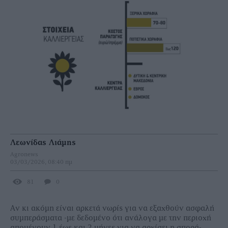
Λεωνίδας Λιάμης
Agronews
03/03/2026, 08:40 πμ
81
0
Αν κι ακόµη είναι αρκετά νωρίς για να εξαχθούν ασφαλή
συµπεράσµατα -µε δεδοµένο ότι ανάλογα µε την περιοχή
αποµένουν 1 έως και 2 µήνες για να αρχίσει η σπορά-