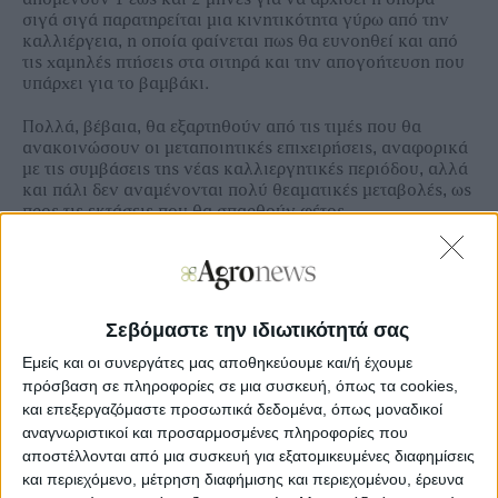
σιγά σιγά παρατηρείται µια κινητικότητα γύρω από την
καλλιέργεια, η οποία φαίνεται πως θα ευνοηθεί και από
τις χαµηλές πτήσεις στα σιτηρά και την απογοήτευση που
υπάρχει για το βαµβάκι.
Πολλά, βέβαια, θα εξαρτηθούν από τις τιµές που θα
ανακοινώσουν οι µεταποιητικές επιχειρήσεις, αναφορικά
µε τις συµβάσεις της νέας καλλιεργητικές περιόδου, αλλά
και πάλι δεν αναµένονται πολύ θεαµατικές µεταβολές, ως
προς τις εκτάσεις που θα σπαρθούν φέτος.
Ξεφυλλίστε σε υψηλή ανάλυση την
Σεβόμαστε την ιδιωτικότητά σας
ετήσια έκδοση Μεγάλες Καλλιέργειες
Εμείς και οι συνεργάτες μας αποθηκεύουμε και/ή έχουμε
πρόσβαση σε πληροφορίες σε μια συσκευή, όπως τα cookies,
και επεξεργαζόμαστε προσωπικά δεδομένα, όπως μοναδικοί
αναγνωριστικοί και προσαρμοσμένες πληροφορίες που
αποστέλλονται από μια συσκευή για εξατομικευμένες διαφημίσεις
και περιεχόμενο, μέτρηση διαφήμισης και περιεχομένου, έρευνα