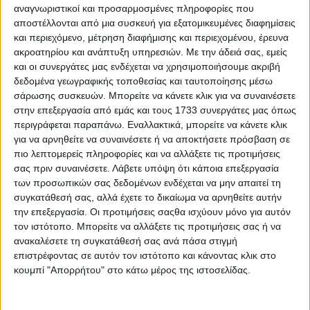
Η εκδήλωση τελεί υπό την αιγίδα του Υπουργείου
αναγνωριστικοί και προσαρμοσμένες πληροφορίες που
Αγροτικής Ανάπτυξης & Τροφίμων, με την υποστήριξη
αποστέλλονται από μια συσκευή για εξατομικευμένες διαφημίσεις
κορυφαίων φορέων του κλάδου, όπως η Εθνική
και περιεχόμενο, μέτρηση διαφήμισης και περιεχομένου, έρευνα
Διεπαγγελματική Οργάνωση Ελαιολάδου (ΕΔΟΕ) και η
ακροατηρίου και ανάπτυξη υπηρεσιών.
Με την άδειά σας, εμείς
Επιστημονική Λέσχη Φίλων Ελαιολάδου και Ελιάς –
και οι συνεργάτες μας ενδέχεται να χρησιμοποιήσουμε ακριβή
ΦΙΛΑΙΟΣ.
δεδομένα γεωγραφικής τοποθεσίας και ταυτοποίησης μέσω
σάρωσης συσκευών. Μπορείτε να κάνετε κλικ για να συναινέσετε
Κ
ατά τη διάρκεια της ημερίδας, οι συμμετέχοντες θα
στην επεξεργασία από εμάς και τους 1733 συνεργάτες μας όπως
ενημερωθούν αναλυτικά για:
περιγράφεται παραπάνω. Εναλλακτικά, μπορείτε να κάνετε κλικ
για να αρνηθείτε να συναινέσετε ή να αποκτήσετε πρόσβαση σε
τις επικείμενες αλλαγές στη διαδικασία ψηφιακής
πιο λεπτομερείς πληροφορίες και να αλλάξετε τις προτιμήσεις
διακίνησης των ελαιολάδων,
σας πριν συναινέσετε.
Λάβετε υπόψη ότι κάποια επεξεργασία
την προσαρμογή στις απαιτήσεις φορολογικής
των προσωπικών σας δεδομένων ενδέχεται να μην απαιτεί τη
ιχνηλασιμότητας των διακινήσεων, και
συγκατάθεσή σας, αλλά έχετε το δικαίωμα να αρνηθείτε αυτήν
την επεξεργασία. Οι προτιμήσεις σαςθα ισχύουν μόνο για αυτόν
την ενίσχυση των ελέγχων και τη θέσπιση
τον ιστότοπο. Μπορείτε να αλλάξετε τις προτιμήσεις σας ή να
αυστηρότερων ορίων σε επιμολυντές ορυκτελαίων, που
ενδέχεται να ανιχνεύονται σε ελαιόλαδα και
ανακαλέσετε τη συγκατάθεσή σας ανά πάσα στιγμή
πυρηνέλαια.
επιστρέφοντας σε αυτόν τον ιστότοπο και κάνοντας κλικ στο
κουμπί "Απορρήτου" στο κάτω μέρος της ιστοσελίδας.
Η συμμετοχή στην ημερίδα είναι ανοικτή και δωρεάν για
όλους τους επαγγελματίες του κλάδου, ενώ θα δοθεί η