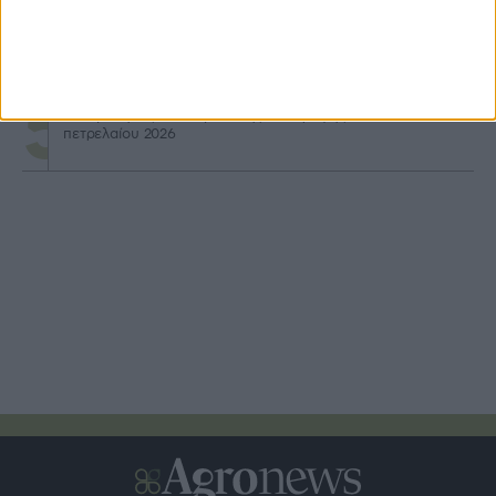
Μερίδιο έως 40% σε δαπάνες φακέλου στον Αναπτυξιακό
για τρακτέρ
Καταβολή 24,8 εκατ. β’ δόσης επιστροφής ΕΦΚ
πετρελαίου 2026