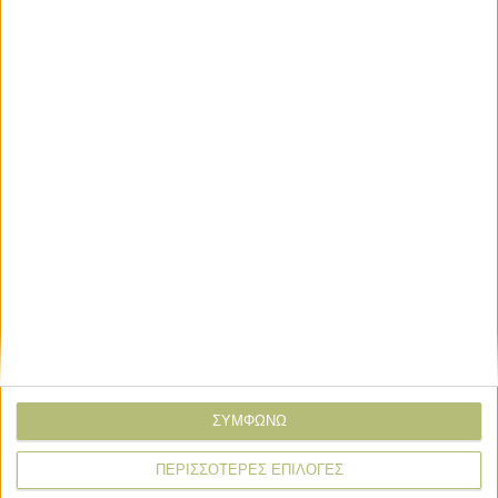
Σχόλια
Προσθήκη σχολίου
(3)
ΤΟ ΔΙΚΟ ΣΑΣ ΣΧΟΛΙΟ
Όνομα*
Email*
Σχόλιο*
ΣΥΜΦΩΝΩ
ΠΕΡΙΣΣΟΤΕΡΕΣ ΕΠΙΛΟΓΕΣ