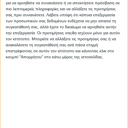
για να αρνηθείτε να συναινέσετε ή να αποκτήσετε πρόσβαση σε
πιο λεπτομερείς πληροφορίες και να αλλάξετε τις προτιμήσεις
σας πριν συναινέσετε.
Λάβετε υπόψη ότι κάποια επεξεργασία
των προσωπικών σας δεδομένων ενδέχεται να μην απαιτεί τη
συγκατάθεσή σας, αλλά έχετε το δικαίωμα να αρνηθείτε αυτήν
την επεξεργασία. Οι προτιμήσεις σαςθα ισχύουν μόνο για αυτόν
τον ιστότοπο. Μπορείτε να αλλάξετε τις προτιμήσεις σας ή να
ανακαλέσετε τη συγκατάθεσή σας ανά πάσα στιγμή
επιστρέφοντας σε αυτόν τον ιστότοπο και κάνοντας κλικ στο
κουμπί "Απορρήτου" στο κάτω μέρος της ιστοσελίδας.
Τελικά, με μικρές απώλειες της τάξης των 5 ευρώ ο τόνος
επικαιροποιήθηκε η λίστα τιμών της Φότζια στις 24
Ιουλίου, με την τιμολόγηση σε Μπολόνια και Φότζια
πλέον να είναι ταυτόσημη, δείγμα σταθεροποίησης.
Συγκεκριμένα, Η λίστα που κυκλοφόρησε καταγράφει στα
ποιοτικά σιτάρια µε ειδικό βάρος 78 kg/hl, υαλώδη 70%
και πρωτεΐνη 12%, τιµή αποθήκης εµπόρου στα 310-315
ευρώ ο τόνος. Για τη δεύτερη ποιότητα µε ειδικό βάρος 76
kg/hl, υαλώδη 50% και πρωτεΐνη 11% η τιµή αποθήκης
κυµαίνεται στα 300-305 ευρώ ο τόνος. Από κοντά και η