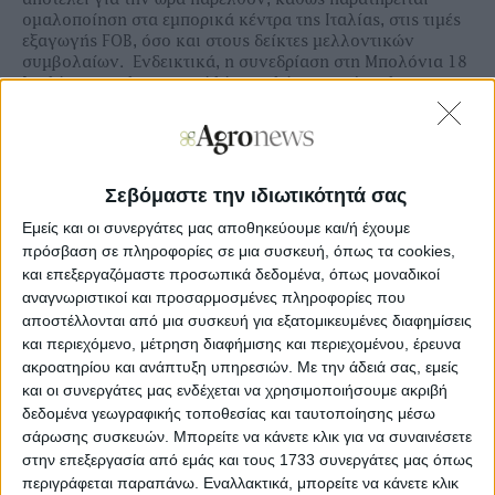
ομαλοποίηση στα εμπορικά κέντρα της Ιταλίας, στις τιμές
εξαγωγής
FOB
, όσο και στους δείκτες μελλοντικών
συμβολαίων. Ενδεικτικά, η συνεδρίαση στη Μπολόνια 18
Ιουλίου -που λειτουργεί λίγο πολύ ως προάγγελος της
Φότζια- έβγαλε ξανά 311-316 ευρώ ο τόνος τιμή
αποθήκης εμπόρου για την πρώτη ποιότητα καθώς και
300-305 ευρώ ο τόνος για την δεύτερη (
buono
mercantile
).
Σεβόμαστε την ιδιωτικότητά σας
Εμείς και οι συνεργάτες μας αποθηκεύουμε και/ή έχουμε
πρόσβαση σε πληροφορίες σε μια συσκευή, όπως τα cookies,
και επεξεργαζόμαστε προσωπικά δεδομένα, όπως μοναδικοί
Ξεφυλλίστε και κατεβάστε σε υψηλή
αναγνωριστικοί και προσαρμοσμένες πληροφορίες που
ανάλυση το φύλλο 975 της
Agrenda
αποστέλλονται από μια συσκευή για εξατομικευμένες διαφημίσεις
και περιεχόμενο, μέτρηση διαφήμισης και περιεχομένου, έρευνα
ακροατηρίου και ανάπτυξη υπηρεσιών.
Με την άδειά σας, εμείς
και οι συνεργάτες μας ενδέχεται να χρησιμοποιήσουμε ακριβή
δεδομένα γεωγραφικής τοποθεσίας και ταυτοποίησης μέσω
σάρωσης συσκευών. Μπορείτε να κάνετε κλικ για να συναινέσετε
στην επεξεργασία από εμάς και τους 1733 συνεργάτες μας όπως
περιγράφεται παραπάνω. Εναλλακτικά, μπορείτε να κάνετε κλικ