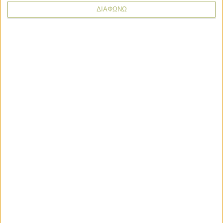
ΔΙΑΦΩΝΩ
* υποχρεωτικά πεδία
Σιτηρά - Ρύζι
Σιτηρά - Ρύζι