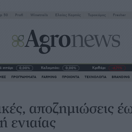
p 50
Profi
Winetrails
Eλαίας Καρπός
Τυροκόμος
Fresher
 σιτάρι
Καλαμπόκι
Κριθάρι
0,00%
0,00%
-6,71%
ΜΕΣ
ΠΡΟΓΡΑΜΜΑΤΑ
FARMING
ΠΡΟΙΟΝΤΑ
ΤΕΧΝΟΛΟΓΙΑ
BRANDING
κές, αποζημιώσεις έω
ή ενιαίας