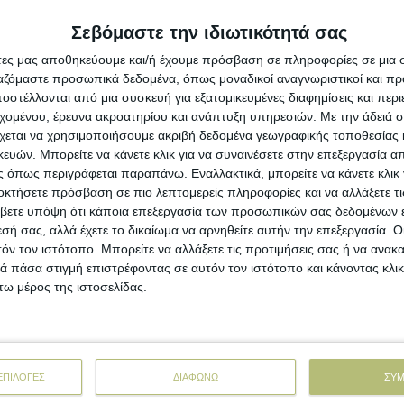
υμπύρηνων
Σεβόμαστε την ιδιωτικότητά σας
Η Ford
Έκδοση»
άτες μας αποθηκεύουμε και/ή έχουμε πρόσβαση σε πληροφορίες σε μια
ίχνει να πηγαίνει η
πληρωµή των
ργαζόμαστε προσωπικά δεδομένα, όπως μοναδικοί αναγνωριστικοί και 
σηµασίας (de minimis)
στον τοµέα της
στέλλονται από μια συσκευή για εξατομικευμένες διαφημίσεις και περ
Η Disco
ύψους 15,2 εκατ. ευρώ
, δεδοµένου ότι η
εχομένου, έρευνα ακροατηρίου και ανάπτυξη υπηρεσιών.
Με την άδειά σα
Day της
για την
υποδοχή των αιτήσεων
θα είναι
χεται να χρησιμοποιήσουμε ακριβή δεδομένα γεωγραφικής τοποθεσίας 
ην Παρασκευή 28 Αυγούστου
. Εν τω µεταξύ για
ών. Μπορείτε να κάνετε κλικ για να συναινέσετε στην επεξεργασία απ
 µπορεί να έχει ολοκληρωθεί η διαδικασία
 όπως περιγράφεται παραπάνω. Εναλλακτικά, μπορείτε να κάνετε κλικ γ
ν για τον πράσινο τρύγο, ωστόσο
εκκρεµεί η
οκτήσετε πρόσβαση σε πιο λεπτομερείς πληροφορίες και να αλλάξετε τι
τα συναρµόδια υπουργεία, γεγονός που
βετε υπόψη ότι κάποια επεξεργασία των προσωπικών σας δεδομένων ε
την πληρωµή για τον Σεπτέµβριο.
εσή σας, αλλά έχετε το δικαίωμα να αρνηθείτε αυτήν την επεξεργασία. 
τόν τον ιστότοπο. Μπορείτε να αλλάξετε τις προτιμήσεις σας ή να ανακα
τωση
µέσα στον Σεπτέµβριο
φαίνεται να
 πάσα στιγμή επιστρέφοντας σε αυτόν τον ιστότοπο και κάνοντας κλι
ληρωµή των παραγωγών λαϊκών
, αφού
ω μέρος της ιστοσελίδας.
 την έγκριση της Κοµισιόν
η εν λόγω
 πρέπει να δηµοσιευτεί και η απαραίτητη ΚΥΑ
λεπτοµέρειες της πληρωµής.
ΕΠΙΛΟΓΕΣ
ΔΙΑΦΩΝΩ
ΣΥ
µιές του 2019, µετά 8 εκατ. για ΠΣΕΑ του