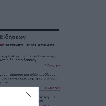
 Ειδήσεων
σεων
Προγράμματα
Προϊόντα
Εμπορεύματα
φη η ΚΥΑ για τα Σχέδια Βελτίωσης,
κατ. η δημόσια δαπάνη
5 ώρες πριν
γούς τσίπουρο και ούζο κερδίζουν
 στoν παγκόσμιο χάρτη τα premium
γματα
6 ώρες πριν
ευρό της ΕΠΟΜΕΑ η Σαρακάκης με
ρηση ενός Maxus T60 Max