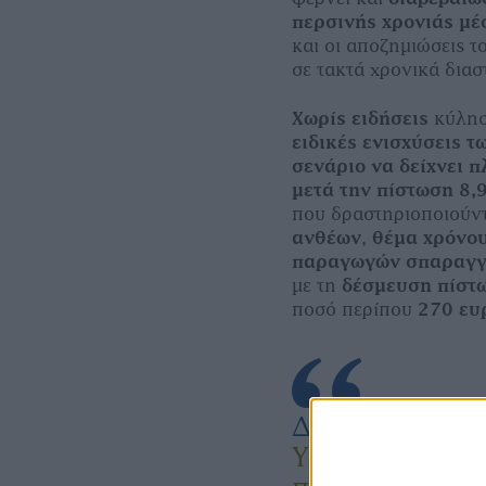
περσινής χρονιάς µέ
και οι αποζηµιώσεις τ
σε τακτά χρονικά διασ
Χωρίς ειδήσεις
κύλησ
ειδικές ενισχύσεις 
σενάριο να δείχνει 
µετά την πίστωση 8,
που δραστηριοποιούντ
ανθέων
,
θέµα χρόνο
παραγωγών σπαραγγ
µε τη
δέσµευση πίστω
ποσό περίπου
270 ευ
Διαβάστε επίσ
Υποσαχάριας Α