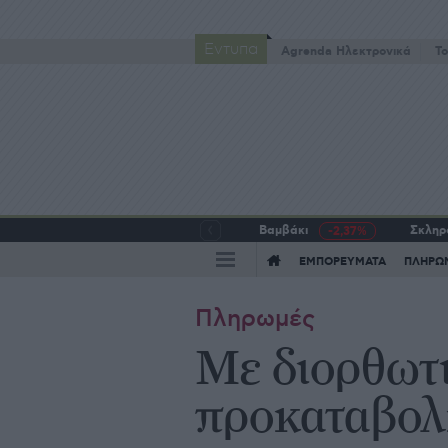
Έντυπα
Agrenda Ηλεκτρονικά
To
Βαμβάκι
Σκληρό
-2,37%
ΕΜΠΟΡΕΥΜΑΤΑ
ΠΛΗΡΩ
Πληρωμές
Με διορθωτι
προκαταβολ