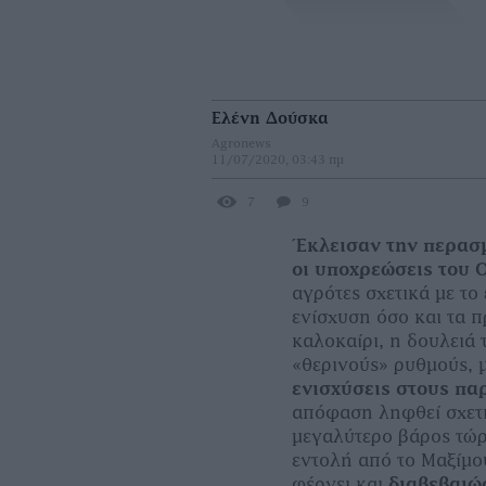
Ελένη Δούσκα
Agronews
11/07/2020, 03:43 πμ
7
9
Έκλεισαν την περασ
οι υποχρεώσεις του
αγρότες σχετικά µε το
ενίσχυση όσο και τα π
καλοκαίρι, η δουλειά
«θερινούς» ρυθµούς, 
ενισχύσεις στους π
απόφαση ληφθεί σχετ
µεγαλύτερο βάρος τώρ
εντολή από το Μαξίµο
φέρνει και
διαβεβαιώ