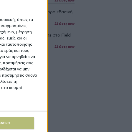
22 ώρες πριν
 επαναπροσδιορίζει τον όρο «Βασική
 με τα Ford Ranger XLT
 συσκευή, όπως τα
22 ώρες πριν
προσαρμοσμένες
ιεχόμενο, μέτρηση
Plus RT 500 Pro ξεχώρισε στο Field
ς, εμείς και οι
 Siptec στο Κιλκίς
και ταυτοποίησης
22 ώρες πριν
ό εμάς και τους
ια να αρνηθείτε να
ς προτιμήσεις σας
νδέχεται να μην
Οι προτιμήσεις σαςθα
λέσετε τη
κ στο κουμπί
ΜΦΩΝΩ