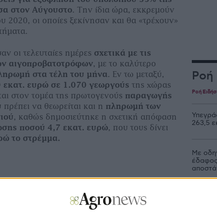
σα στον Αύγουστο
. Την ίδια ώρα, εκκρεµούν
ου 2020, οι οποίες ξεκίνησαν και θα «τρέχουν»
τήµατα.
αν οι τελευταίες ηµέρες
σχετικά µε τις
των αιγοπροβατοτρόφων
, µε το καλύτερο
Ροή
πληρωµή στα τέλη του µήνα
. Εν τω µεταξύ,
9 εκατ. ευρώ σε 1.070 γεωργούς
της χώρας
Ροή Ειδή
αι στον τοµέα της πρωτογενούς
παραγωγής
υ
πρέπει να θεωρείται και η
πληρωµή των
Υπεγρά
ιού
, καθώς δηµοσιεύτηκε η σχετική απόφαση
263,5 ε
σης ποσού 4,7 εκατ. ευρώ
, που τους δίνει
ρώ το στρέµµα.
Με οδη
έδαφος
αποστά
ης:
Συνθήκες καθεστώτος
Στο πλ
φρικής ο τρόπος για
παραχώ