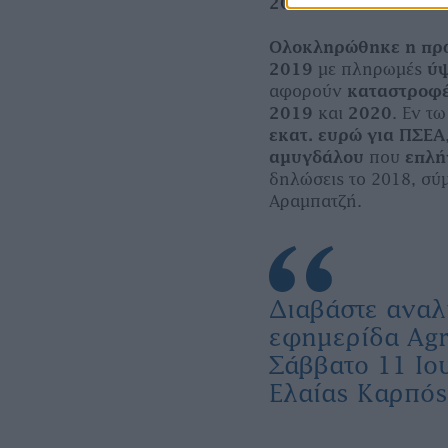
2017
Ολοκληρώθηκε η πρ
2019
µε πληρωµές
ύψ
αφορούν
καταστροφέ
2019
και
2020
. Εν τ
εκατ. ευρώ για ΠΣΕΑ
αµυγδάλου
που
επλή
δηλώσεις το 2018, σ
Αραµπατζή.
Διαβάστε αναλ
εφημερίδα Agr
Σάββατο 11 Ιο
Ελαίας Καρπός