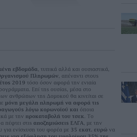
µένη εβδοµάδα
, τυπικά αλλά και ουσιαστικά,
 Οργανισµού Πληρωµών
, απέναντι στους
έτος 2019
τόσο όσον αφορά την ενιαία
ρογράµµατα. Επί της ουσίας, µέσα στο
 των ανθρώπων της Δοµοκού θα κινείται σε
µε
µόνη µεγάλη πληρωµή να αφορά τις
αραγωγούς λόγω κορωνοϊού
και
όποια
ικά µε την
προκαταβολή του τσεκ
. Το
α πέφτει στις
αποζηµιώσεις ΕΛΓΑ
, µε την
υ για ενίσχυση του φορέα µε
35 εκατ. ευρώ
να
σεις για εξόφληση του υπολοίπου 35% της