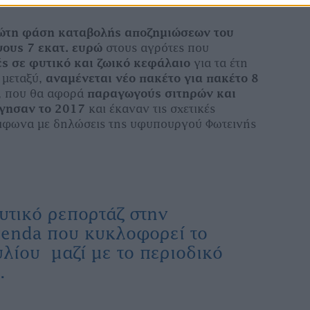
ώτη φάση καταβολής αποζηµιώσεων του
ους 7 εκατ. ευρώ
στους αγρότες που
ς σε φυτικό και ζωικό κεφάλαιο
για τα έτη
ω µεταξύ,
αναµένεται νέο πακέτο για πακέτο 8
, που θα αφορά
παραγωγούς σιτηρών και
γησαν το 2017
και έκαναν τις σχετικές
ύµφωνα µε δηλώσεις της υφυπουργού Φωτεινής
υτικό ρεπορτάζ στην
enda που κυκλοφορεί το
υλίου μαζί με το περιοδικό
.