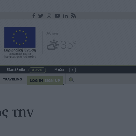
Αθήνα
35
o
Ελαιόλαδο
Μαλακό σιτάρι
Γάλα αγελαδινό
4,39%
-5,64%
Query
TRAVELING
LOG IN
SIGN UP
ς την