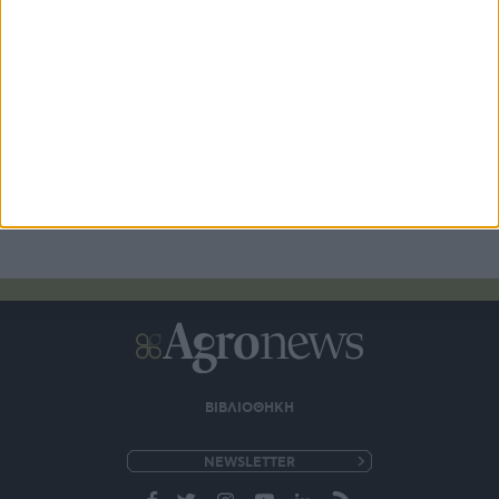
Από τις 28 Αυγούστου θα είναι διαθέσιμη η Κάρτα του
Αγρότη με την οριστικοποίηση της δήλωσης ΟΣΔΕ 2026
21 ώρες πριν
ΒΙΒΛΙΟΘΗΚΗ
e-
mail