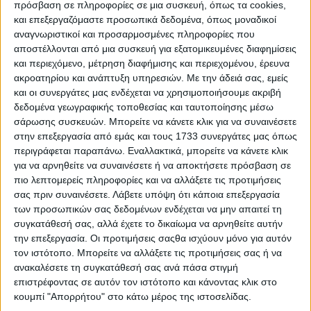
προσπαθούσαν να υποβάλλουν τα διορθωμένα στοιχεία
πρόσβαση σε πληροφορίες σε μια συσκευή, όπως τα cookies,
τους κατά το περασμένο τριήμερο. Μόλις σήμερα, Δευτέρα
και επεξεργαζόμαστε προσωπικά δεδομένα, όπως μοναδικοί
8 Δεκεμβρίου, οι χρήστες φέρεται να είναι σε θέση να
αναγνωριστικοί και προσαρμοσμένες πληροφορίες που
ολοκληρώσουν τη διαδικασία με επιτυχία. Δεν
αποστέλλονται από μια συσκευή για εξατομικευμένες διαφημίσεις
αποκλείεται δοθεί κάποια παράταση, αν και μέχρι την ώρα
και περιεχόμενο, μέτρηση διαφήμισης και περιεχομένου, έρευνα
που γράφονται αυτές οι γραμμές, δεν υπήρχε τίποτα
ακροατηρίου και ανάπτυξη υπηρεσιών.
Με την άδειά σας, εμείς
επίσημο.
και οι συνεργάτες μας ενδέχεται να χρησιμοποιήσουμε ακριβή
δεδομένα γεωγραφικής τοποθεσίας και ταυτοποίησης μέσω
Για όσους… δεν καίγονται να πληρωθούν βασική
σάρωσης συσκευών. Μπορείτε να κάνετε κλικ για να συναινέσετε
ενίσχυση μέσα στο Δεκέμβριο, ο ΟΠΕΚΕΠΕ έχει φροντίσει
να αφήσει ανοιχτή την πλατφόρμα έως και την παραμονή
στην επεξεργασία από εμάς και τους 1733 συνεργάτες μας όπως
Χριστουγέννων, Τετάρτη 24 Δεκεμβρίου. Με τα σημερινά
περιγράφεται παραπάνω. Εναλλακτικά, μπορείτε να κάνετε κλικ
δεδομένα, όσοι υποβάλλουν τις διορθώσεις τους μεταξύ 9
για να αρνηθείτε να συναινέσετε ή να αποκτήσετε πρόσβαση σε
και 24 Δεκεμβρίου, θα πληρωθούν μαζί κάποια στιγμή
πιο λεπτομερείς πληροφορίες και να αλλάξετε τις προτιμήσεις
μέσα στο 2026.
σας πριν συναινέσετε.
Λάβετε υπόψη ότι κάποια επεξεργασία
των προσωπικών σας δεδομένων ενδέχεται να μην απαιτεί τη
συγκατάθεσή σας, αλλά έχετε το δικαίωμα να αρνηθείτε αυτήν
την επεξεργασία. Οι προτιμήσεις σαςθα ισχύουν μόνο για αυτόν
τον ιστότοπο. Μπορείτε να αλλάξετε τις προτιμήσεις σας ή να
Διαβάστε σε υψηλή ανάλυση την
ανακαλέσετε τη συγκατάθεσή σας ανά πάσα στιγμή
εβδομαδιαία Agrenda
επιστρέφοντας σε αυτόν τον ιστότοπο και κάνοντας κλικ στο
κουμπί "Απορρήτου" στο κάτω μέρος της ιστοσελίδας.