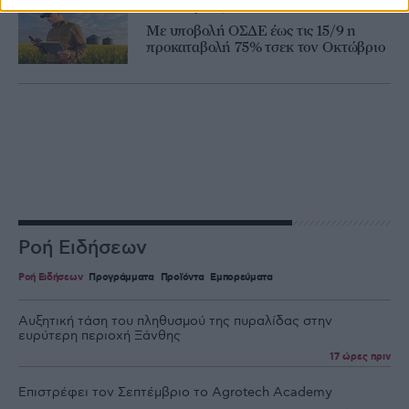
Επιδοτήσεις
Με υποβολή ΟΣΔΕ έως τις 15/9 η
προκαταβολή 75% τσεκ τον Οκτώβριο
Ροή Ειδήσεων
Ροή Ειδήσεων
Προγράμματα
Προϊόντα
Εμπορεύματα
Αυξητική τάση του πληθυσμού της πυραλίδας στην
ευρύτερη περιοχή Ξάνθης
17 ώρες πριν
Επιστρέφει τον Σεπτέμβριο το Agrotech Academy