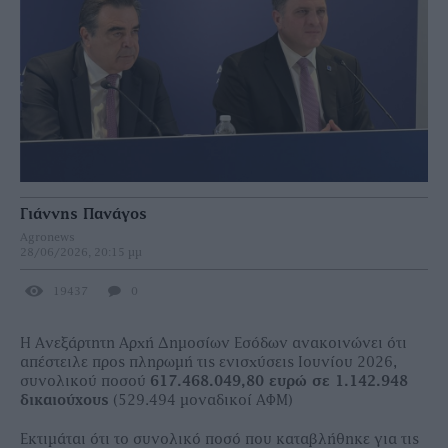
Γιάννης Πανάγος
Agronews
28/06/2026, 20:15 μμ
19437
0
Η Ανεξάρτητη Αρχή Δημοσίων Εσόδων ανακοινώνει ότι
απέστειλε προς πληρωμή τις ενισχύσεις Ιουνίου 2026,
συνολικού ποσού
617.468.049,80 ευρώ σε 1.142.948
δικαιούχους
(529.494 μοναδικοί ΑΦΜ)
Εκτιμάται ότι το συνολικό ποσό που καταβλήθηκε για τις