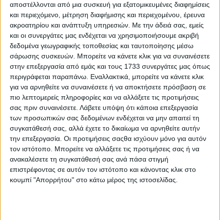
αποστέλλονται από μια συσκευή για εξατομικευμένες διαφημίσεις
και περιεχόμενο, μέτρηση διαφήμισης και περιεχομένου, έρευνα
ακροατηρίου και ανάπτυξη υπηρεσιών.
Με την άδειά σας, εμείς
Σε σχετική ανακοίνωση της ΑΑΔΕ αναφέρονται τα εξής:
και οι συνεργάτες μας ενδέχεται να χρησιμοποιήσουμε ακριβή
δεδομένα γεωγραφικής τοποθεσίας και ταυτοποίησης μέσω
σάρωσης συσκευών. Μπορείτε να κάνετε κλικ για να συναινέσετε
ΥΠΑΑΤ - ΑΑΔΕ: Ολοκληρώθηκε η διαδικασία
στην επεξεργασία από εμάς και τους 1733 συνεργάτες μας όπως
αποστολής προς πληρωμή ενισχύσεων 2025 για τον
περιγράφεται παραπάνω. Εναλλακτικά, μπορείτε να κάνετε κλικ
Πυλώνα Ι, συνολικού ποσού 617,5 εκατ. ευρώ σε
για να αρνηθείτε να συναινέσετε ή να αποκτήσετε πρόσβαση σε
529.494 μοναδικούς δικαιούχους
πιο λεπτομερείς πληροφορίες και να αλλάξετε τις προτιμήσεις
σας πριν συναινέσετε.
Λάβετε υπόψη ότι κάποια επεξεργασία
Η Ανεξάρτητη Αρχή Δημοσίων Εσόδων ανακοινώνει ότι
των προσωπικών σας δεδομένων ενδέχεται να μην απαιτεί τη
απέστειλε προς πληρωμή τις ενισχύσεις Ιουνίου 2026,
συγκατάθεσή σας, αλλά έχετε το δικαίωμα να αρνηθείτε αυτήν
συνολικού ποσού 617.468.049,80 ευρώ σε 1.142.948
δικαιούχους (529.494 μοναδικοί ΑΦΜ)
την επεξεργασία. Οι προτιμήσεις σαςθα ισχύουν μόνο για αυτόν
τον ιστότοπο. Μπορείτε να αλλάξετε τις προτιμήσεις σας ή να
Επισημαίνεται ότι, σε σχέση με τον προγραμματισμό
ανακαλέσετε τη συγκατάθεσή σας ανά πάσα στιγμή
πληρωμών που παρουσιάστηκε κατά τη συνέντευξη Τύπου
επιστρέφοντας σε αυτόν τον ιστότοπο και κάνοντας κλικ στο
του Υπουργού Αγροτικής Ανάπτυξης και Τροφίμων,
κουμπί "Απορρήτου" στο κάτω μέρος της ιστοσελίδας.
Μαργαρίτη Σχοινά, και του Διοικητή της ΑΑΔΕ, Γιώργου
Πιτσιλή, στις 12/5/2026, το συνολικό ποσό που
καταβλήθηκε για τις πληρωμές του Πυλώνα Ι κατά τους
μήνες Μάιο και Ιούνιο υπερέβητον αρχικό