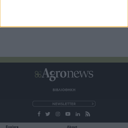
1 ημέρες πριν
ΒΙΒΛΙΟΘΗΚΗ
e-
mail
Explore
About