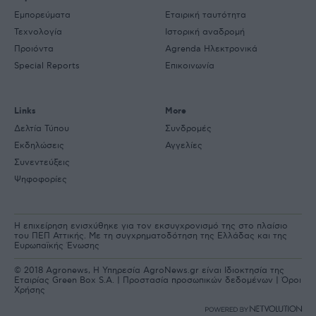
Εμπορεύματα
Εταιρική ταυτότητα
Τεχνολογία
Ιστορική αναδρομή
Προιόντα
Agrenda Ηλεκτρονικά
Special Reports
Επικοινωνία
Links
More
Δελτία Τύπου
Συνδρομές
Εκδηλώσεις
Αγγελίες
Συνεντεύξεις
Ψηφοφορίες
Η επιχείρηση ενισχύθηκε για τον εκσυγχρονισμό της στο πλαίσιο
του ΠΕΠ Αττικής. Με τη συγχρηματοδότηση της Ελλάδας και της
Ευρωπαϊκής Ένωσης
© 2018 Agronews, Η Υπηρεσία AgroNews.gr είναι Ιδιοκτησία της
Εταιρίας Green Box S.A. |
Προστασία προσωπικών δεδομένων
|
Όροι
Χρήσης