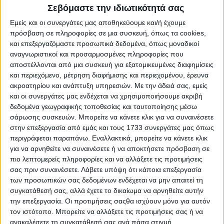
Συνεταιρισμών, το οποίο δεν έχει επιλυθεί μέχρι σήμερα
Σεβόμαστε την ιδιωτικότητά σας
και δημιουργεί σοβαρά προβλήματα στις οργανώσεις.
Εμείς και οι συνεργάτες μας αποθηκεύουμε και/ή έχουμε
Αναλυτικά στη σχετική ανακοίνωση αναφέρονται τα εξής:
πρόσβαση σε πληροφορίες σε μια συσκευή, όπως τα cookies,
και επεξεργαζόμαστε προσωπικά δεδομένα, όπως μοναδικοί
Ύστερα από αίτημα μελών της ΕΘΕΑΣ, και μετά από
αναγνωριστικοί και προσαρμοσμένες πληροφορίες που
πρωτοβουλία του Υφυπουργού Ανάπτυξης, κ. Λάζαρου
αποστέλλονται από μια συσκευή για εξατομικευμένες διαφημίσεις
Τσαβδαρίδη, σε συνεννόηση με την Κοινοπραξία
και περιεχόμενο, μέτρηση διαφήμισης και περιεχομένου, έρευνα
Συνεταιρισμών Ημαθίας, πραγματοποιήθηκε συνάντηση
ακροατηρίου και ανάπτυξη υπηρεσιών.
Με την άδειά σας, εμείς
με την Υπουργό Εργασίας και Κοινωνικής Ασφάλισης, κα.
και οι συνεργάτες μας ενδέχεται να χρησιμοποιήσουμε ακριβή
Νίκη Κεραμέως. Η συνάντηση πραγματοποιήθηκε το
δεδομένα γεωγραφικής τοποθεσίας και ταυτοποίησης μέσω
απόγευμα της Πέμπτης 28 Μαΐου και η συζήτηση
επικεντρώθηκε σε θέματα που σχετίζονται με την
σάρωσης συσκευών. Μπορείτε να κάνετε κλικ για να συναινέσετε
απασχόληση εργατικού δυναμικού σε περίοδο αυξημένων
στην επεξεργασία από εμάς και τους 1733 συνεργάτες μας όπως
αναγκών για τη συλλογή, πρώτη επεξεργασία, καθώς και
περιγράφεται παραπάνω. Εναλλακτικά, μπορείτε να κάνετε κλικ
μεταποίηση σειράς ευπαθών φρούτων.
για να αρνηθείτε να συναινέσετε ή να αποκτήσετε πρόσβαση σε
πιο λεπτομερείς πληροφορίες και να αλλάξετε τις προτιμήσεις
Από την πλευρά της πολιτικής ηγεσίας συμμετείχαν: η
σας πριν συναινέσετε.
Λάβετε υπόψη ότι κάποια επεξεργασία
Υπουργός Εργασίας και Κοινωνικής Ασφάλισης, κα. Νίκη
των προσωπικών σας δεδομένων ενδέχεται να μην απαιτεί τη
Κεραμέως, ο Υφυπουργός Ανάπτυξης, κ. Λάζαρος
συγκατάθεσή σας, αλλά έχετε το δικαίωμα να αρνηθείτε αυτήν
Τσαβδαρίδης και ο Γενικός Γραμματέας του Υπουργείου
την επεξεργασία. Οι προτιμήσεις σαςθα ισχύουν μόνο για αυτόν
Εργασίας και Κοινωνικής Ασφάλισης, κ. Νίκος
Μηλαπίδης. Από την ΕΘΕΑΣ συμμετείχαν: ο Πρόεδρος της
τον ιστότοπο. Μπορείτε να αλλάξετε τις προτιμήσεις σας ή να
ΕΘΕΑΣ, κ. Παύλος Σατολιάς, το μέλος του Δ.Σ. ΕΘΕΑΣ και
ανακαλέσετε τη συγκατάθεσή σας ανά πάσα στιγμή