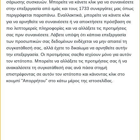
σάρωσης συσκευών. Μπορείτε να κάνετε κλικ για να συναινέσετε
στην επεξεργασία από εμάς και τους 1733 συνεργάτες μας όπως
περιγράφεται παραπάνω. Εναλλακτικά, μπορείτε να κάνετε κλικ
για να αρνηθείτε να συναινέσετε ή να αποκτήσετε πρόσβαση σε
πιο λεπτομερείς πληροφορίες και να αλλάξετε τις προτιμήσεις
σας πριν συναινέσετε.
Λάβετε υπόψη ότι κάποια επεξεργασία
των προσωπικών σας δεδομένων ενδέχεται να μην απαιτεί τη
συγκατάθεσή σας, αλλά έχετε το δικαίωμα να αρνηθείτε αυτήν
την επεξεργασία. Οι προτιμήσεις σαςθα ισχύουν μόνο για αυτόν
τον ιστότοπο. Μπορείτε να αλλάξετε τις προτιμήσεις σας ή να
Με το άρθρο 20 τροποποιείται η παρ. 4 του άρθρου 76,
ανακαλέσετε τη συγκατάθεσή σας ανά πάσα στιγμή
του ΕΤΚ, ως εξής:
επιστρέφοντας σε αυτόν τον ιστότοπο και κάνοντας κλικ στο
κουμπί "Απορρήτου" στο κάτω μέρος της ιστοσελίδας.
α) Από 1 Νοεμβρίου 2026 και εφεξής για τις αγορές
πετρελαίου εσωτερικής καύσης (DIESEL) κινητήρων της
περ. στ) της παρ. 1 του άρθρου 71, που χρησιμοποιείται
αποκλειστικά στη γεωργία, τίθεται σε λειτουργία ειδική
ψηφιακή εφαρμογή της Α.Α.Δ.Ε., προκειμένου ο Ε.Φ.Κ.
που προκύπτει από τον συντελεστή της περ. στ) της παρ. 1
του άρθρου 71 και ο αναλογών σε αυτόν Φόρος
Προστιθέμενης Αξίας (Φ.Π.Α.) να μην περιλαμβάνονται
στο συνολικό καταβλητέο ποσό του τιμολογίου πώλησης
κατά την προμήθεια του καυσίμου από τα δικαιούχα