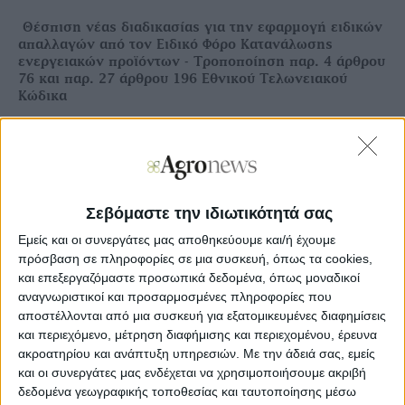
Θέσπιση νέας διαδικασίας για την εφαρμογή ειδικών
απαλλαγών από τον Ειδικό Φόρο Κατανάλωσης
ενεργειακών προϊόντων - Τροποποίηση παρ. 4 άρθρου
76 και παρ. 27 άρθρου 196 Εθνικού Τελωνειακού
Κώδικα
Ξεφυλλίστε σε υψηλή ανάλυση την
εβδομαδιαία Agrenda
Σεβόμαστε την ιδιωτικότητά σας
Εμείς και οι συνεργάτες μας αποθηκεύουμε και/ή έχουμε
πρόσβαση σε πληροφορίες σε μια συσκευή, όπως τα cookies,
και επεξεργαζόμαστε προσωπικά δεδομένα, όπως μοναδικοί
αναγνωριστικοί και προσαρμοσμένες πληροφορίες που
αποστέλλονται από μια συσκευή για εξατομικευμένες διαφημίσεις
και περιεχόμενο, μέτρηση διαφήμισης και περιεχομένου, έρευνα
ακροατηρίου και ανάπτυξη υπηρεσιών.
Με την άδειά σας, εμείς
και οι συνεργάτες μας ενδέχεται να χρησιμοποιήσουμε ακριβή
δεδομένα γεωγραφικής τοποθεσίας και ταυτοποίησης μέσω