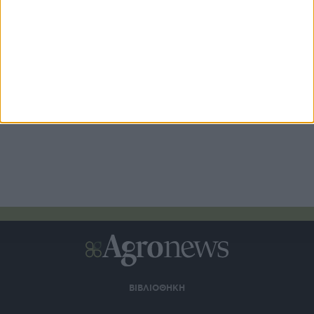
θερμοκρασία έως 38 βαθμούς
9 ώρες πριν
MF 3 Speciality: Ο ιδανικός συνεργάτης για όλες τις
εξειδικευµένες καλλιέργειες
10 ώρες πριν
ΒΙΒΛΙΟΘΗΚΗ