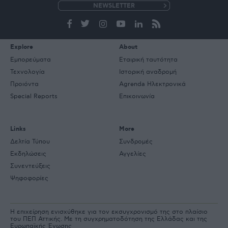
e-
mail
Explore
About
Εμπορεύματα
Εταιρική ταυτότητα
Τεχνολογία
Ιστορική αναδρομή
Προιόντα
Agrenda Ηλεκτρονικά
Special Reports
Επικοινωνία
Links
More
Δελτία Τύπου
Συνδρομές
Εκδηλώσεις
Αγγελίες
Συνεντεύξεις
Ψηφοφορίες
Η επιχείρηση ενισχύθηκε για τον εκσυγχρονισμό της στο πλαίσιο
του ΠΕΠ Αττικής. Με τη συγχρηματοδότηση της Ελλάδας και της
Ευρωπαϊκής Ένωσης