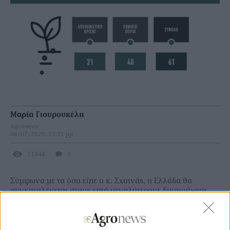
Μαρία Γιουρουκέλη
Agronews
08/07/2026, 13:21 μμ
11848
0
Σύμφωνα με τα όσα είπε ο κ. Σχοινάς, η Ελλάδα θα
συγκαταλέγεται στους επτά μεγαλύτερους δικαιούχους
του ευρωπαϊκού Αποθεματικού Κρίσης, εξασφαλίζοντας
περίπου 21 εκατομμύρια ευρώ. Και στα χρήματα αυτά θα
προστεθούν 41 εκατομμύρια ευρώ από εθνικούς πόρους,
ώστε η συνολική στήριξη να ξεπεράσει τα 61 εκατομμύρια