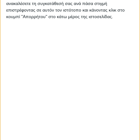
ανακαλέσετε τη συγκατάθεσή σας ανά πάσα στιγμή
επιστρέφοντας σε αυτόν τον ιστότοπο και κάνοντας κλικ στο
κουμπί "Απορρήτου" στο κάτω μέρος της ιστοσελίδας.
Αυτό σηµαίνει ότι, µε το που θα ανοίξει οι πλατφόρµα και
θα ανέβουν τα σχετικά τιµολόγια στο σχετικό πεδίο, θα
κινηθεί και η διαδικασία της πληρωµής, η οποία