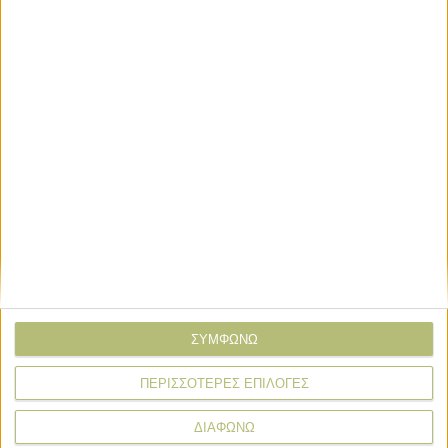
Σχόλια
Προσθήκη σχολίου
(0)
ΤΟ ΔΙΚΟ ΣΑΣ ΣΧΟΛΙΟ
Όνομα*
Email*
ΣΥΜΦΩΝΩ
Σχόλιο*
ΠΕΡΙΣΣΟΤΕΡΕΣ ΕΠΙΛΟΓΕΣ
ΔΙΑΦΩΝΩ