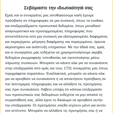
ευρώ.
Σεβόμαστε την ιδιωτικότητά σας
«Υπάρχει ακόμη ένα στοιχείο των τελευταίων ημερών που
Εμείς και οι συνεργάτες μας αποθηκεύουμε και/ή έχουμε
θεωρώ ιδιαίτερα σημαντικό. Στις 17 Ιουλίου, το
πρόσβαση σε πληροφορίες σε μια συσκευή, όπως τα cookies,
Συμβούλιο Υπουργών καλείται να εγκρίνει την
και επεξεργαζόμαστε προσωπικά δεδομένα, όπως μοναδικοί
ενεργοποίηση του ευρωπαϊκού γεωργικού αποθεματικού,
αναγνωριστικοί και προσαρμοσμένες πληροφορίες που
με στόχο τη στήριξη των παραγωγών απέναντι στην
αποστέλλονται από μια συσκευή για εξατομικευμένες διαφημίσεις
αύξηση του κόστους των λιπασμάτων. Από αυτό εδώ το
και περιεχόμενο, μέτρηση διαφήμισης και περιεχομένου, έρευνα
βήμα σας ανακοινώνω σήμερα με αυτοπεποίθηση ότι η
ακροατηρίου και ανάπτυξη υπηρεσιών.
Με την άδειά σας, εμείς
Ελλάδα θα συγκαταλέγεται στους επτά μεγαλύτερους
και οι συνεργάτες μας ενδέχεται να χρησιμοποιήσουμε ακριβή
δικαιούχους του ευρωπαϊκού αυτού πακέτου,
δεδομένα γεωγραφικής τοποθεσίας και ταυτοποίησης μέσω
εξασφαλίζοντας περίπου 21 εκατομμύρια ευρώ. Και στα
χρήματα αυτά θα προστεθούν περίπου 40 εκατομμύρια
σάρωσης συσκευών. Μπορείτε να κάνετε κλικ για να συναινέσετε
ευρώ από εθνικούς πόρους, ώστε η συνολική στήριξη να
στην επεξεργασία από εμάς και τους 1731 συνεργάτες μας όπως
ξεπεράσει τα 61 εκατομμύρια ευρώ για τους Έλληνες
περιγράφεται παραπάνω. Εναλλακτικά, μπορείτε να κάνετε κλικ
παραγωγούς.», είπε χαρακτηριστικά.
για να αρνηθείτε να συναινέσετε ή να αποκτήσετε πρόσβαση σε
πιο λεπτομερείς πληροφορίες και να αλλάξετε τις προτιμήσεις
σας πριν συναινέσετε.
Λάβετε υπόψη ότι κάποια επεξεργασία
των προσωπικών σας δεδομένων ενδέχεται να μην απαιτεί τη
συγκατάθεσή σας, αλλά έχετε το δικαίωμα να αρνηθείτε αυτήν
Ξεφυλλίστε σε υψηλή ανάλυση την
την επεξεργασία. Οι προτιμήσεις σαςθα ισχύουν μόνο για αυτόν
εβδομαδιαία Agrenda
τον ιστότοπο. Μπορείτε να αλλάξετε τις προτιμήσεις σας ή να