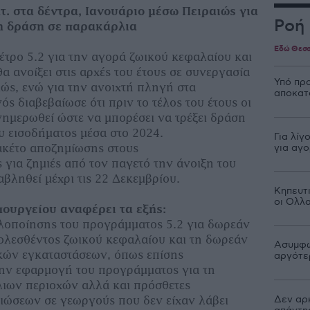
τ. στα δέντρα, Ιανουάριο μέσω Πειραιώς για
Ροή
ξη δράση σε παρακάρλια
Εδώ Θεσσ
έτρο 5.2 για την αγορά ζωικού κεφαλαίου και
α ανοίξει στις αρχές του έτους σε συνεργασία
Υπό πρ
ιώς, ενώ για την ανοιχτή πληγή στα
αποκατ
ς διαβεβαίωσε ότι πριν το τέλος του έτους οι
νημερωθεί ώστε να μπορέσει να τρέξει δράση
 εισοδήματος μέσα στο 2024.
Για λίγ
για αγ
ακέτο αποζημίωσης στους
ια ζημιές από τον παγετό την άνοιξη του
αβληθεί μέχρι τις 22 Δεκεμβρίου.
Κηπευτι
οι Ολλ
πουργείου αναφέρει τα εξής:
λοποίησης του προγράμματος 5.2 για δωρεάν
ολεσθέντος ζωικού κεφαλαίου και τη δωρεάν
Ασυμφω
κών εγκαταστάσεων, όπως επίσης
αργότε
ην εφαρμογή του προγράμματος για τη
ιων περιοχών αλλά και πρόσθετες
Δεν αρκ
ιώσεων σε γεωργούς που δεν είχαν λάβει