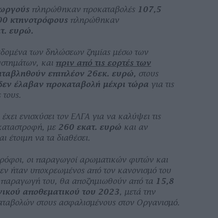
εωργούς
πληρώθηκαν προκαταβολές
107,5
00 κτηνοτρόφους
πληρώθηκαν
τ. ευρώ.
δεδομένα των δηλώσεων ζημίας μέσω των
στημάτων, και
πριν από τις εορτές των
αταβληθούν επιπλέον 26εκ. ευρώ,
στους
δεν έλαβαν προκαταβολή μέχρι τώρα
για τις
 τους.
χει ενισχύσει τον ΕΛΓΑ για να καλύψει τις
 καταστροφή, με
260 εκατ. ευρώ
και αν
ι έτοιμη να τα διαθέσει.
τρόφοι, οι παραγωγοί αρωματικών φυτών και
εν ήταν υποχρεωμένος από τον κανονισμό του
ν παραγωγή του, θα αποζημιωθούν από τα
15,8
γικού αποθεματικού του 2023
, μετά την
ταβολών στους ασφαλισμένους στον Οργανισμό.