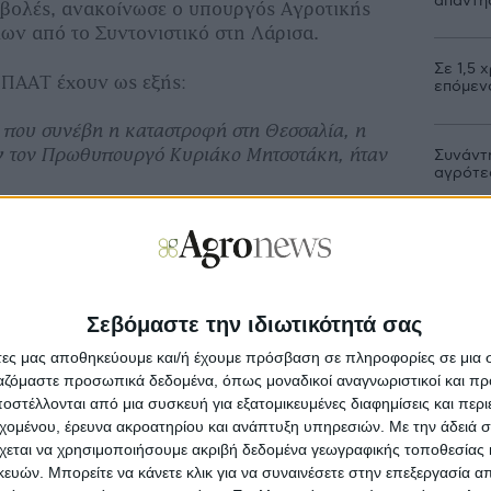
απάντη
βολές, ανακοίνωσε ο υπουργός Αγροτικής
ων από το Συντονιστικό στη Λάρισα.
Σε 1,5 
ΥΠΑΑΤ έχουν ως εξής:
επόμεν
 που συνέβη η καταστροφή στη Θεσσαλία, η
ν
τον Πρωθυπουργό Κυριάκο Μητσοτάκη, ήταν
Συνάντ
αγρότες
σαν.
Από 7 Μ
κτηνοτ
το βιός τους και αναζητούσαν ένα στήριγμα και
στάβλ
Σεβόμαστε την ιδιωτικότητά σας
Εξάμην
υνεχώς εδώ
και είτε μέσω της Κρατικής Αρωγής,
άτες μας αποθηκεύουμε και/ή έχουμε πρόσβαση σε πληροφορίες σε μια
πλειστ
ώσεων του ΕΛΓΑ, είτε μέσω λοιπών
ργαζόμαστε προσωπικά δεδομένα, όπως μοναδικοί αναγνωριστικοί και 
υργείου Αγροτικής Ανάπτυξης και Τροφίμων και
στέλλονται από μια συσκευή για εξατομικευμένες διαφημίσεις και περ
οχωράει με ταχύτατους ρυθμούς το πρόγραμμα
εχομένου, έρευνα ακροατηρίου και ανάπτυξη υπηρεσιών.
Με την άδειά σα
Από 3 
λίας.
στάβλω
χεται να χρησιμοποιήσουμε ακριβή δεδομένα γεωγραφικής τοποθεσίας 
ών. Μπορείτε να κάνετε κλικ για να συναινέσετε στην επεξεργασία απ