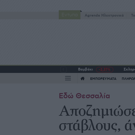
Έντυπα
Agrenda Ηλεκτρονικά
To
Βαμβάκι
Σκληρό
-2,37%
ΕΜΠΟΡΕΥΜΑΤΑ
ΠΛΗΡΩ
Εδώ Θεσσαλία
Αποζημιώσε
στάβλους, ά