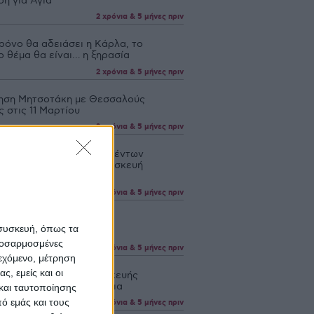
ση για Αγιά
2 χρόνια & 5 μήνες πριν
χρόνο θα αδειάσει η Κάρλα, το
ο θέμα θα είναι… η ξηρασία
2 χρόνια & 5 μήνες πριν
ηση Μητσοτάκη με Θεσσαλούς
 στις 11 Μαρτίου
2 χρόνια & 5 μήνες πριν
αρτίου οι αιτήσεις πληγέντων
ρόφων για δωρεάν κατασκευή
ων
2 χρόνια & 5 μήνες πριν
η παράταση αναστολής
 συσκευή, όπως τα
ηριασμών στη Θεσσαλία
προσαρμοσμένες
2 χρόνια & 5 μήνες πριν
ιεχόμενο, μέτρηση
ς, εμείς και οι
Μαρτίου αιτήσεις κατασκευής
ν, Απρίλιο τα παρακάρλια
και ταυτοποίησης
ό εμάς και τους
2 χρόνια & 5 μήνες πριν