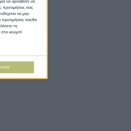
ια να αρνηθείτε να
ς προτιμήσεις σας
νδέχεται να μην
Οι προτιμήσεις σαςθα
λέσετε τη
κ στο κουμπί
ΜΦΩΝΩ