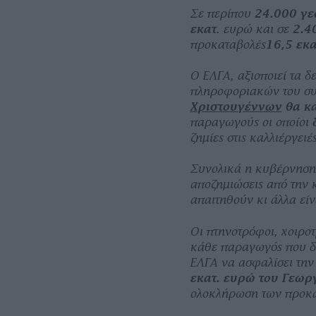
Σε περίπου
24.000 γ
εκατ
. ευρώ και σε
2.4
προκαταβολές
16,5 εκα
Ο ΕΛΓΑ, αξιοποιεί τα 
πληροφοριακών του συ
Χριστουγέννων
θα κ
παραγωγούς οι οποίοι
ζημίες στις καλλιέργειές
Συνολικά η κυβέρνηση έ
αποζημιώσεις από την
απαιτηθούν κι άλλα είνα
Οι πτηνοτρόφοι, χοιρο
κάθε παραγωγός που δ
ΕΛΓΑ να ασφαλίσει τη
εκατ. ευρώ του Γεωρ
ολοκλήρωση των προκα