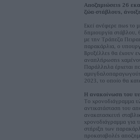
Αποζημιώσεις 26 εκα
ζώα-στάβλους, άνοι
Εκεί ανέφερε πως το μ
δημιουργία στάβλου, θ
με την Τράπεζα Πειρα
παρακάρλια, ο υπουργό
Βρυξέλλες θα έχουν ε
αναπλήρωσης χαμένου
Παράλληλα έρχεται π
αμυγδαλοπαραγωγούς γ
2023, το οποίο θα κατ
Η ανακοίνωση του υ
Το χρονοδιάγραμμα υ
αντικατάσταση του απ
ανακατασκευή σταβλι
χρονοδιάγραμμα για τ
στήριξη των παρακάρλ
προκαταβολές αποζημ