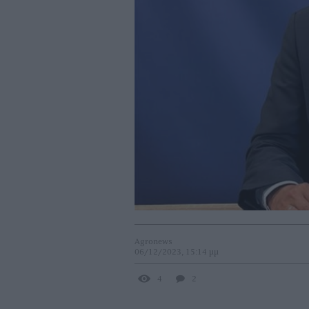
Agronews
06/12/2023, 15:14 μμ
4
2