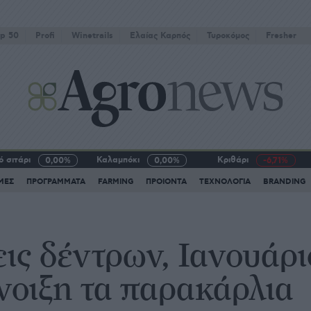
p 50
Profi
Winetrails
Eλαίας Καρπός
Τυροκόμος
Fresher
 σιτάρι
Καλαμπόκι
Κριθάρι
0,00%
0,00%
-6,71%
ΜΕΣ
ΠΡΟΓΡΑΜΜΑΤΑ
FARMING
ΠΡΟΙΟΝΤΑ
ΤΕΧΝΟΛΟΓΙΑ
BRANDING
ις δέντρων, Ιανουάρι
νοιξη τα παρακάρλια