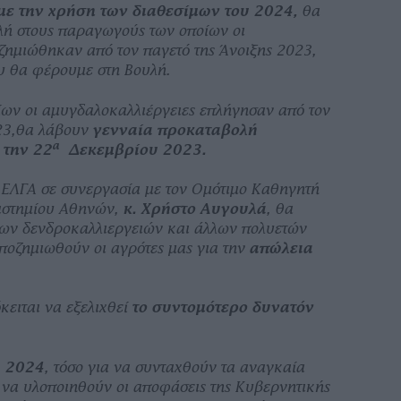
με την χρήση των διαθεσίμων του 2024,
θα
λή στους παραγωγούς των οποίων οι
ζημιώθηκαν από τον παγετό της Άνοιξης 2023,
υ θα φέρουμε στη Βουλή.
ων οι αμυγδαλοκαλλιέργειες επλήγησαν από τον
023,θα λάβουν
γενναία προκαταβολή
α
 την 22
Δεκεμβρίου 2023.
ο ΕΛΓΑ σε συνεργασία με τον Ομότιμο Καθηγητή
ιστημίου Αθηνών,
κ. Χρήστο Αυγουλά
, θα
 των δενδροκαλλιεργειών και άλλων πολυετών
αποζημιωθούν οι αγρότες μας για την
απώλεια
κειται να εξελιχθεί
το συντομότερο δυνατόν
υ 2024
, τόσο για να συνταχθούν τα αναγκαία
α να υλοποιηθούν οι αποφάσεις της Κυβερνητικής