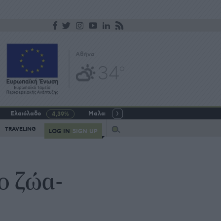
Αθήνα
34
o
Ελαιόλαδο
Μαλακό σιτάρι
Γάλα αγελαδινό
4,39%
-5,64%
Query
TRAVELING
LOG IN
SIGN UP
ο ζώα-