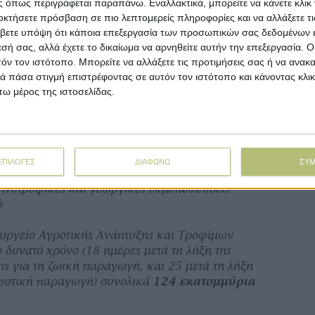
ση στήριξη του πρωτογενούς τομέα
ώστε να
 όπως περιγράφεται παραπάνω. Εναλλακτικά, μπορείτε να κάνετε κλικ γ
ρο δυνατόν να υπάρξει και πάλι παραγωγή.
οκτήσετε πρόσβαση σε πιο λεπτομερείς πληροφορίες και να αλλάξετε τι
βετε υπόψη ότι κάποια επεξεργασία των προσωπικών σας δεδομένων ε
εσή σας, αλλά έχετε το δικαίωμα να αρνηθείτε αυτήν την επεξεργασία. 
 έχουμε ανακοινώσει για τη
δωρεάν
τόν τον ιστότοπο. Μπορείτε να αλλάξετε τις προτιμήσεις σας ή να ανακα
ν που πνίγηκαν και την – επίσης
δωρεάν
-
 πάσα στιγμή επιστρέφοντας σε αυτόν τον ιστότοπο και κάνοντας κλι
βλων που καταστράφηκαν, υπάρχουν και οι
ω μέρος της ιστοσελίδας.
ύπτονται από τις αποζημιώσεις της Κρατικής
γής και του υπουργείου Κλιματικής Κρίσης και
για πρώτη φορά
ενισχύθηκαν και οι αγρότες.
ΕΠΙΛΟΓΕΣ
ΔΙΑΦΩΝΩ
ΣΥ
ηνοτροφικές και γεωργικές εκμεταλλεύσεις
ώ
υργείο Αγροτικής Ανάπτυξης και Τροφίμων
 δυνατό χρόνο (18 ημέρες μετά τη λήξη της
ις για τη ζωική παραγωγή, και 25 μετά τη λήξη
 φυτική παραγωγή) συνολικά
124 εκατομμύρια